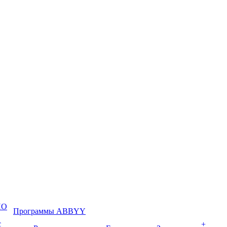
ПО
Программы ABBYY
с
+