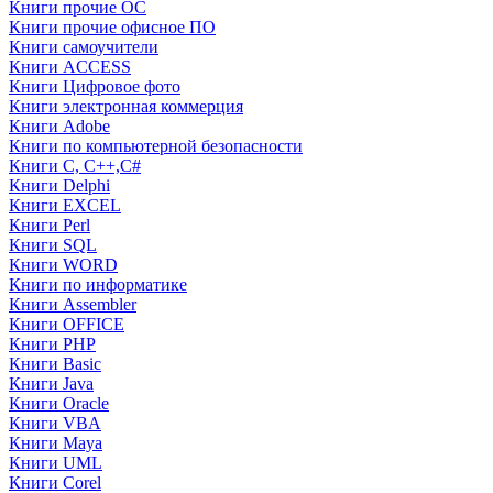
Книги прочие ОС
Книги прочие офисное ПО
Книги самоучители
Книги ACCESS
Книги Цифровое фото
Книги электронная коммерция
Книги Adobe
Книги по компьютерной безопасности
Книги C, C++,С#
Книги Delphi
Книги EXCEL
Книги Perl
Книги SQL
Книги WORD
Книги по информатике
Книги Assembler
Книги OFFICE
Книги PHP
Книги Basic
Книги Java
Книги Oracle
Книги VBA
Книги Maya
Книги UML
Книги Corel