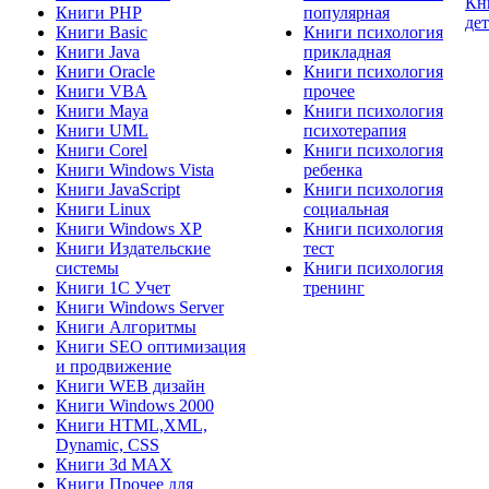
Кн
Книги PHP
популярная
де
Книги Basic
Книги психология
Книги Java
прикладная
Книги Oracle
Книги психология
Книги VBA
прочее
Книги Maya
Книги психология
Книги UML
психотерапия
Книги Corel
Книги психология
Книги Windows Vista
ребенка
Книги JavaScript
Книги психология
Книги Linux
социальная
Книги Windows XP
Книги психология
Книги Издательские
тест
системы
Книги психология
Книги 1C Учет
тренинг
Книги Windows Server
Книги Алгоритмы
Книги SEO оптимизация
и продвижение
Книги WEB дизайн
Книги Windows 2000
Книги HTML,XML,
Dynamic, CSS
Книги 3d MAX
Книги Прочее для