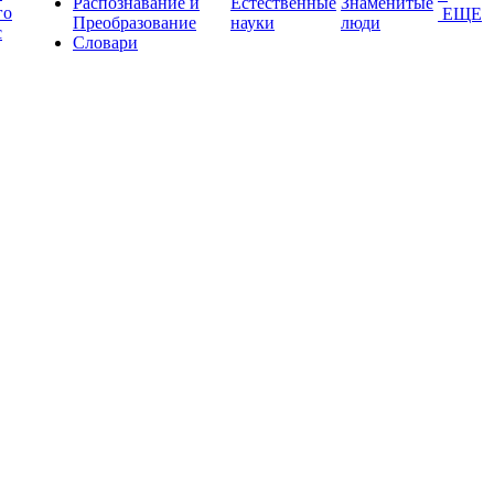
Распознавание и
Естественные
Знаменитые
го
ЕЩЕ
Преобразование
науки
люди
с
Словари