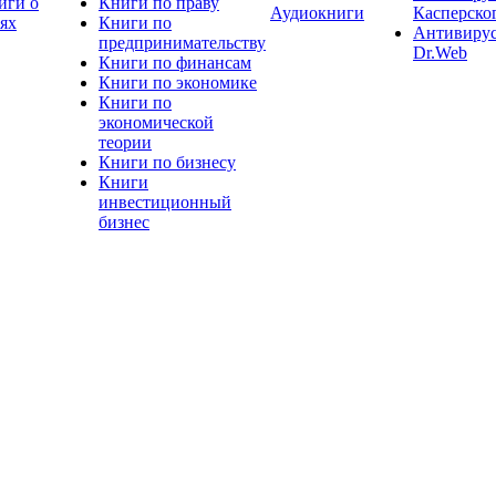
иги о
Книги по праву
Аудиокниги
Касперско
тях
Книги по
Антивиру
предпринимательству
Dr.Web
Книги по финансам
Книги по экономике
Книги по
экономической
теории
Книги по бизнесу
Книги
инвестиционный
бизнес