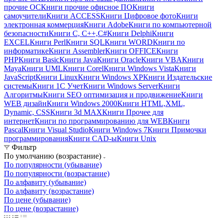
прочие ОС
Книги прочие офисное ПО
Книги
самоучители
Книги ACCESS
Книги Цифровое фото
Книги
электронная коммерция
Книги Adobe
Книги по компьютерной
безопасности
Книги C, C++,С#
Книги Delphi
Книги
EXCEL
Книги Perl
Книги SQL
Книги WORD
Книги по
информатике
Книги Assembler
Книги OFFICE
Книги
PHP
Книги Basic
Книги Java
Книги Oracle
Книги VBA
Книги
Maya
Книги UML
Книги Corel
Книги Windows Vista
Книги
JavaScript
Книги Linux
Книги Windows XP
Книги Издательские
системы
Книги 1C Учет
Книги Windows Server
Книги
Алгоритмы
Книги SEO оптимизация и продвижение
Книги
WEB дизайн
Книги Windows 2000
Книги HTML,XML,
Dynamic, CSS
Книги 3d MAX
Книги Прочее для
интернет
Книги по программированию для WEB
Книги
Pascal
Книги Visual Studio
Книги Windows 7
Книги Примочки
программирования
Книги CAD-ы
Книги Unix
Фильтр
По умолчанию (возрастание)
По популярности (убывание)
По популярности (возрастание)
По алфавиту (убывание)
По алфавиту (возрастание)
По цене (убывание)
По цене (возрастание)