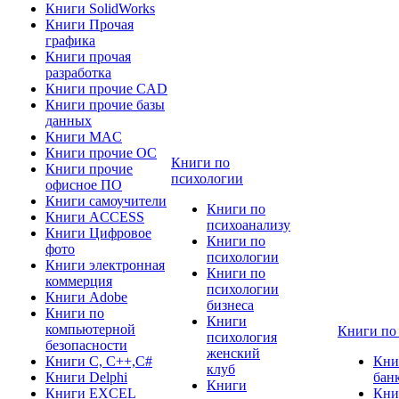
Книги SolidWorks
Книги Прочая
графика
Книги прочая
разработка
Книги прочие CAD
Книги прочие базы
данных
Книги MAC
Книги прочие ОС
Книги по
Книги прочие
психологии
офисное ПО
Книги самоучители
Книги по
Книги ACCESS
психоанализу
Книги Цифровое
Книги по
фото
психологии
Книги электронная
Книги по
коммерция
психологии
Книги Adobe
бизнеса
Книги по
Книги
компьютерной
Книги по
психология
безопасности
женский
Книги C, C++,С#
Кни
клуб
Книги Delphi
бан
Книги
Книги EXCEL
Кни