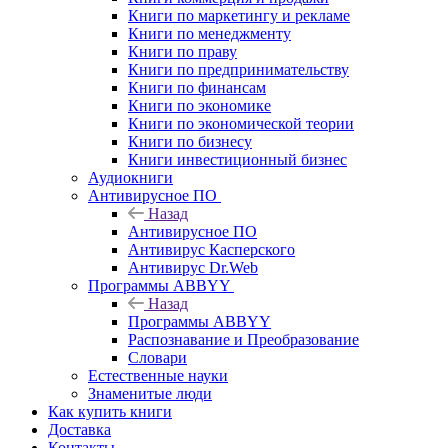
Книги по маркетингу и рекламе
Книги по менеджменту
Книги по праву
Книги по предпринимательству
Книги по финансам
Книги по экономике
Книги по экономической теории
Книги по бизнесу
Книги инвестиционный бизнес
Аудиокниги
Антивирусное ПО
Назад
Антивирусное ПО
Антивирус Касперского
Антивирус Dr.Web
Программы ABBYY
Назад
Программы ABBYY
Распознавание и Преобразование
Словари
Естественные науки
Знаменитые люди
Как купить книги
Доставка
Контакты