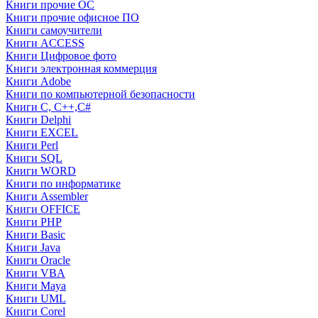
Книги прочие ОС
Книги прочие офисное ПО
Книги самоучители
Книги ACCESS
Книги Цифровое фото
Книги электронная коммерция
Книги Adobe
Книги по компьютерной безопасности
Книги C, C++,С#
Книги Delphi
Книги EXCEL
Книги Perl
Книги SQL
Книги WORD
Книги по информатике
Книги Assembler
Книги OFFICE
Книги PHP
Книги Basic
Книги Java
Книги Oracle
Книги VBA
Книги Maya
Книги UML
Книги Corel