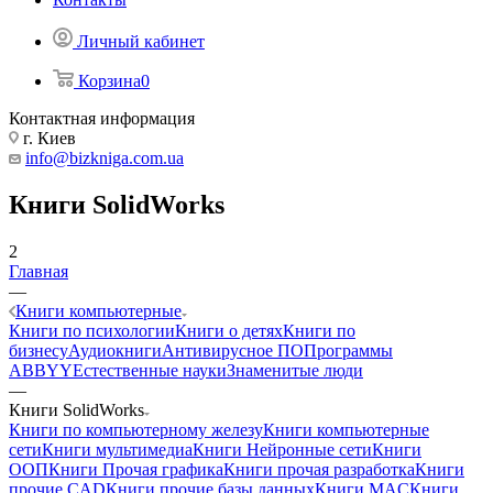
Личный кабинет
Корзина
0
Контактная информация
г. Киев
info@bizkniga.com.ua
Книги SolidWorks
2
Главная
—
Книги компьютерные
Книги по психологии
Книги о детях
Книги по
бизнесу
Аудиокниги
Антивирусное ПО
Программы
ABBYY
Естественные науки
Знаменитые люди
—
Книги SolidWorks
Книги по компьютерному железу
Книги компьютерные
сети
Книги мультимедиа
Книги Нейронные сети
Книги
ООП
Книги Прочая графика
Книги прочая разработка
Книги
прочие CAD
Книги прочие базы данных
Книги MAC
Книги