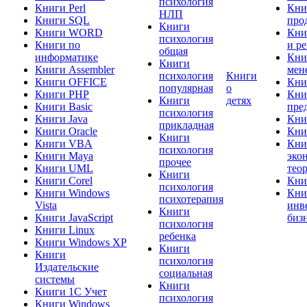
психология
Книги Perl
Кни
НЛП
Книги SQL
про
Книги
Книги WORD
Кни
психология
Книги по
и р
общая
информатике
Кни
Книги
Книги Assembler
мен
психология
Книги
Книги OFFICE
Кни
популярная
о
Книги PHP
Кни
Книги
детях
Книги Basic
пре
психология
Книги Java
Кни
прикладная
Книги Oracle
Кни
Книги
Книги VBA
Кни
психология
Книги Maya
эко
прочее
Книги UML
тео
Книги
Книги Corel
Кни
психология
Книги Windows
Кни
психотерапия
Vista
инв
Книги
Книги JavaScript
биз
психология
Книги Linux
ребенка
Книги Windows XP
Книги
Книги
психология
Издательские
социальная
системы
Книги
Книги 1C Учет
психология
Книги Windows