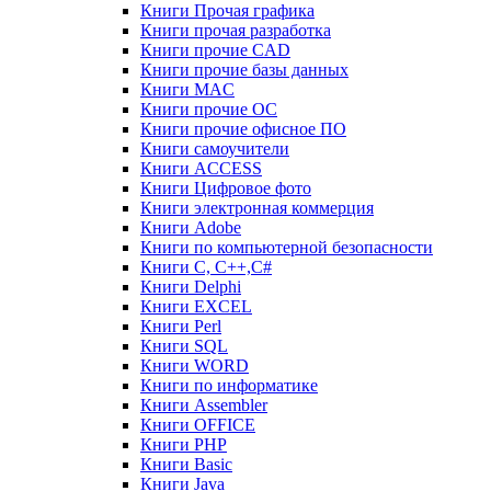
Книги Прочая графика
Книги прочая разработка
Книги прочие CAD
Книги прочие базы данных
Книги MAC
Книги прочие ОС
Книги прочие офисное ПО
Книги самоучители
Книги ACCESS
Книги Цифровое фото
Книги электронная коммерция
Книги Adobe
Книги по компьютерной безопасности
Книги C, C++,С#
Книги Delphi
Книги EXCEL
Книги Perl
Книги SQL
Книги WORD
Книги по информатике
Книги Assembler
Книги OFFICE
Книги PHP
Книги Basic
Книги Java