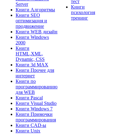
тест
Server
Книги
Книги Алгоритмы
психология
Книги SEO
тренинг
оптимизация и
продвижение
Книги WEB дизайн
Книги Windows
2000
Книги
HTML,XML,
Dynamic, CSS
Книги 3d MAX
Книги Прочее для
интернет
Книги по
программированию
для WEB
Книги Pascal
Книги Visual Studio
Книги Windows 7
Книги Примочки
программирования
Книги CAD-ы
Книги Unix