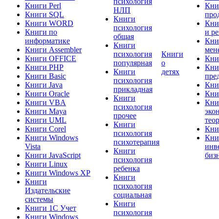
психология
Книги Perl
Кни
НЛП
Книги SQL
про
Книги
Книги WORD
Кни
психология
Книги по
и р
общая
информатике
Кни
Книги
Книги Assembler
мен
психология
Книги
Книги OFFICE
Кни
популярная
о
Книги PHP
Кни
Книги
детях
Книги Basic
пре
психология
Книги Java
Кни
прикладная
Книги Oracle
Кни
Книги
Книги VBA
Кни
психология
Книги Maya
эко
прочее
Книги UML
тео
Книги
Книги Corel
Кни
психология
Книги Windows
Кни
психотерапия
Vista
инв
Книги
Книги JavaScript
биз
психология
Книги Linux
ребенка
Книги Windows XP
Книги
Книги
психология
Издательские
социальная
системы
Книги
Книги 1C Учет
психология
Книги Windows