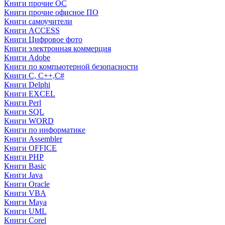
Книги прочие ОС
Книги прочие офисное ПО
Книги самоучители
Книги ACCESS
Книги Цифровое фото
Книги электронная коммерция
Книги Adobe
Книги по компьютерной безопасности
Книги C, C++,С#
Книги Delphi
Книги EXCEL
Книги Perl
Книги SQL
Книги WORD
Книги по информатике
Книги Assembler
Книги OFFICE
Книги PHP
Книги Basic
Книги Java
Книги Oracle
Книги VBA
Книги Maya
Книги UML
Книги Corel