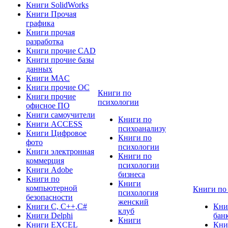
Книги SolidWorks
Книги Прочая
графика
Книги прочая
разработка
Книги прочие CAD
Книги прочие базы
данных
Книги MAC
Книги прочие ОС
Книги по
Книги прочие
психологии
офисное ПО
Книги самоучители
Книги по
Книги ACCESS
психоанализу
Книги Цифровое
Книги по
фото
психологии
Книги электронная
Книги по
коммерция
психологии
Книги Adobe
бизнеса
Книги по
Книги
компьютерной
Книги по
психология
безопасности
женский
Книги C, C++,С#
Кни
клуб
Книги Delphi
бан
Книги
Книги EXCEL
Кни