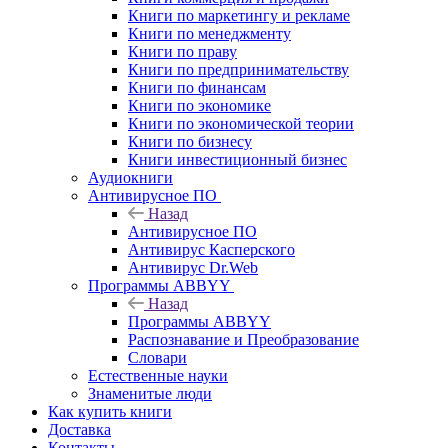
Книги по маркетингу и рекламе
Книги по менеджменту
Книги по праву
Книги по предпринимательству
Книги по финансам
Книги по экономике
Книги по экономической теории
Книги по бизнесу
Книги инвестиционный бизнес
Аудиокниги
Антивирусное ПО
Назад
Антивирусное ПО
Антивирус Касперского
Антивирус Dr.Web
Программы ABBYY
Назад
Программы ABBYY
Распознавание и Преобразование
Словари
Естественные науки
Знаменитые люди
Как купить книги
Доставка
Контакты