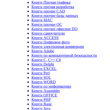
Книги Прочая графика
Книги прочая разработка
Книги прочие CAD
Книги прочие базы данных
Книги MAC
Книги прочие ОС
Книги прочие офисное ПО
Книги самоучители
Книги ACCESS
Книги Цифровое фото
Книги электронная коммерция
Книги Adobe
Книги по компьютерной безопасности
Книги C, C++,С#
Книги Delphi
Книги EXCEL
Книги Perl
Книги SQL
Книги WORD
Книги по информатике
Книги Assembler
Книги OFFICE
Книги PHP
Книги Basic
Книги Java