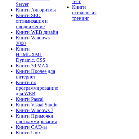
тест
Server
Книги
Книги Алгоритмы
психология
Книги SEO
тренинг
оптимизация и
продвижение
Книги WEB дизайн
Книги Windows
2000
Книги
HTML,XML,
Dynamic, CSS
Книги 3d MAX
Книги Прочее для
интернет
Книги по
программированию
для WEB
Книги Pascal
Книги Visual Studio
Книги Windows 7
Книги Примочки
программирования
Книги CAD-ы
Книги Unix