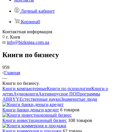
Личный кабинет
Корзина
0
Контактная информация
г. Киев
info@bizkniga.com.ua
Книги по бизнесу
959
Главная
—
Книги по бизнесу
Книги компьютерные
Книги по психологии
Книги о
детях
Аудиокниги
Антивирусное ПО
Программы
ABBYY
Естественные науки
Знаменитые люди
Книги банки,деньги,кредит
6 товаров
Книги инвестиционный бизнес
108 товаров
Книги коммерция и продажи
62 товара