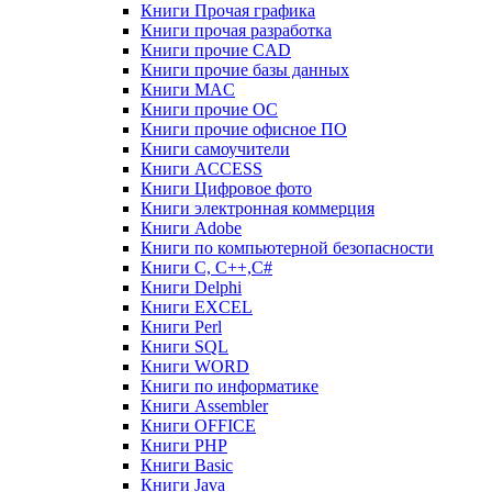
Книги Прочая графика
Книги прочая разработка
Книги прочие CAD
Книги прочие базы данных
Книги MAC
Книги прочие ОС
Книги прочие офисное ПО
Книги самоучители
Книги ACCESS
Книги Цифровое фото
Книги электронная коммерция
Книги Adobe
Книги по компьютерной безопасности
Книги C, C++,С#
Книги Delphi
Книги EXCEL
Книги Perl
Книги SQL
Книги WORD
Книги по информатике
Книги Assembler
Книги OFFICE
Книги PHP
Книги Basic
Книги Java