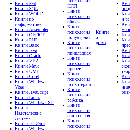
психология
Книги Perl
Кни
НЛП
Книги SQL
про
Книги
Книги WORD
Кни
психология
Книги по
и р
общая
информатике
Кни
Книги
Книги Assembler
мен
психология
Книги
Книги OFFICE
Кни
популярная
о
Книги PHP
Кни
Книги
детях
Книги Basic
пре
психология
Книги Java
Кни
прикладная
Книги Oracle
Кни
Книги
Книги VBA
Кни
психология
Книги Maya
эко
прочее
Книги UML
тео
Книги
Книги Corel
Кни
психология
Книги Windows
Кни
психотерапия
Vista
инв
Книги
Книги JavaScript
биз
психология
Книги Linux
ребенка
Книги Windows XP
Книги
Книги
психология
Издательские
социальная
системы
Книги
Книги 1C Учет
психология
Книги Windows