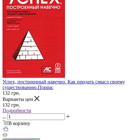
Успех, построенный навечно. Как придать смысл своему
существованию.Поррас
132
грн.
Варианты цен
132
грн.
Подробности
В корзину