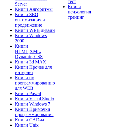
тест
Server
Книги
Книги Алгоритмы
психология
Книги SEO
тренинг
оптимизация и
продвижение
Книги WEB дизайн
Книги Windows
2000
Книги
HTML,XML,
Dynamic, CSS
Книги 3d MAX
Книги Прочее для
интернет
Книги по
программированию
для WEB
Книги Pascal
Книги Visual Studio
Книги Windows 7
Книги Примочки
программирования
Книги CAD-ы
Книги Unix