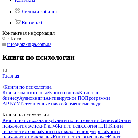
Личный кабинет
Корзина
0
Контактная информация
г. Киев
info@bizkniga.com.ua
Книги по психологии
13
Главная
—
Книги по психологии
Книги компьютерные
Книги о детях
Книги по
бизнесу
Аудиокниги
Антивирусное ПО
Программы
ABBYY
Естественные науки
Знаменитые люди
—
Книги по психологии
Книги по психоанализу
Книги по психологии бизнеса
Книги
психология женский клуб
Книги психология НЛП
Книги
психология общая
Книги психология популярная
Книги
психология прикладная
Книги психология прочее
Книги