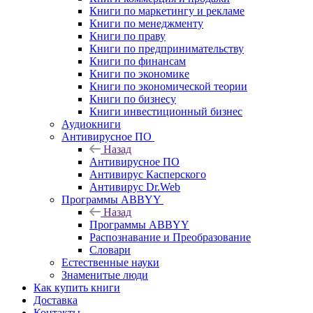
Книги по маркетингу и рекламе
Книги по менеджменту
Книги по праву
Книги по предпринимательству
Книги по финансам
Книги по экономике
Книги по экономической теории
Книги по бизнесу
Книги инвестиционный бизнес
Аудиокниги
Антивирусное ПО
Назад
Антивирусное ПО
Антивирус Касперского
Антивирус Dr.Web
Программы ABBYY
Назад
Программы ABBYY
Распознавание и Преобразование
Словари
Естественные науки
Знаменитые люди
Как купить книги
Доставка
Контакты