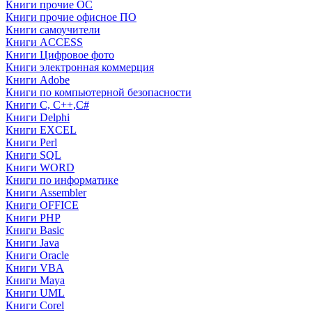
Книги прочие ОС
Книги прочие офисное ПО
Книги самоучители
Книги ACCESS
Книги Цифровое фото
Книги электронная коммерция
Книги Adobe
Книги по компьютерной безопасности
Книги C, C++,С#
Книги Delphi
Книги EXCEL
Книги Perl
Книги SQL
Книги WORD
Книги по информатике
Книги Assembler
Книги OFFICE
Книги PHP
Книги Basic
Книги Java
Книги Oracle
Книги VBA
Книги Maya
Книги UML
Книги Corel