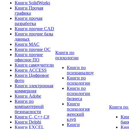
Книги SolidWorks
Книги Прочая
графика
Книги прочая
разработка
Книги прочие CAD
Книги прочие базы
данных
Книги MAC
Книги прочие ОС
Книги по
Книги прочие
психологии
офисное ПО
Книги самоучители
Книги по
Книги ACCESS
психоанализу
Книги Цифровое
Книги по
фото
психологии
Книги электронная
Книги по
коммерция
психологии
Книги Adobe
бизнеса
Книги по
Книги
компьютерной
Книги по
психология
безопасности
женский
Книги C, C++,С#
Кни
клуб
Книги Delphi
бан
Книги
Книги EXCEL
Кни