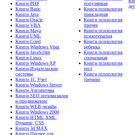
Кн
Книги PHP
популярная
де
Книги Basic
Книги психология
Книги Java
прикладная
Книги Oracle
Книги психология
Книги VBA
прочее
Книги Maya
Книги психология
Книги UML
психотерапия
Книги Corel
Книги психология
Книги Windows Vista
ребенка
Книги JavaScript
Книги психология
Книги Linux
социальная
Книги Windows XP
Книги психология
Книги Издательские
тест
системы
Книги психология
Книги 1C Учет
тренинг
Книги Windows Server
Книги Алгоритмы
Книги SEO оптимизация
и продвижение
Книги WEB дизайн
Книги Windows 2000
Книги HTML,XML,
Dynamic, CSS
Книги 3d MAX
Книги Прочее для