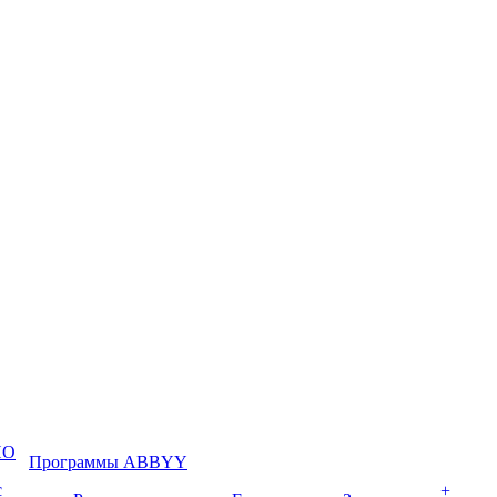
ПО
Программы ABBYY
с
+