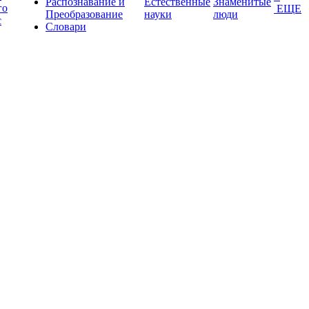
Распознавание и
Естественные
Знаменитые
го
ЕЩЕ
Преобразование
науки
люди
с
Словари