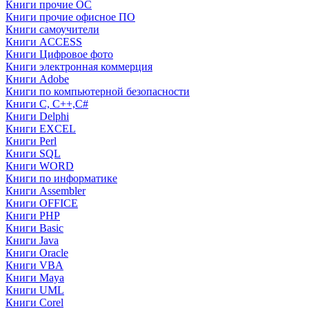
Книги прочие ОС
Книги прочие офисное ПО
Книги самоучители
Книги ACCESS
Книги Цифровое фото
Книги электронная коммерция
Книги Adobe
Книги по компьютерной безопасности
Книги C, C++,С#
Книги Delphi
Книги EXCEL
Книги Perl
Книги SQL
Книги WORD
Книги по информатике
Книги Assembler
Книги OFFICE
Книги PHP
Книги Basic
Книги Java
Книги Oracle
Книги VBA
Книги Maya
Книги UML
Книги Corel