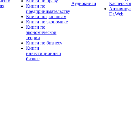
иги о
Книги по праву
Аудиокниги
Касперско
тях
Книги по
Антивиру
предпринимательству
Dr.Web
Книги по финансам
Книги по экономике
Книги по
экономической
теории
Книги по бизнесу
Книги
инвестиционный
бизнес