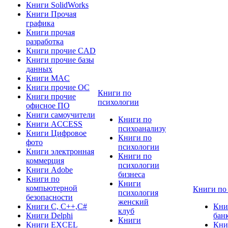
Книги SolidWorks
Книги Прочая
графика
Книги прочая
разработка
Книги прочие CAD
Книги прочие базы
данных
Книги MAC
Книги прочие ОС
Книги по
Книги прочие
психологии
офисное ПО
Книги самоучители
Книги по
Книги ACCESS
психоанализу
Книги Цифровое
Книги по
фото
психологии
Книги электронная
Книги по
коммерция
психологии
Книги Adobe
бизнеса
Книги по
Книги
компьютерной
Книги по
психология
безопасности
женский
Книги C, C++,С#
Кни
клуб
Книги Delphi
бан
Книги
Книги EXCEL
Кни