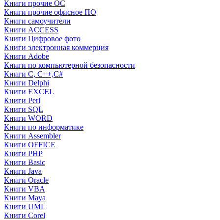
Книги прочие ОС
Книги прочие офисное ПО
Книги самоучители
Книги ACCESS
Книги Цифровое фото
Книги электронная коммерция
Книги Adobe
Книги по компьютерной безопасности
Книги C, C++,С#
Книги Delphi
Книги EXCEL
Книги Perl
Книги SQL
Книги WORD
Книги по информатике
Книги Assembler
Книги OFFICE
Книги PHP
Книги Basic
Книги Java
Книги Oracle
Книги VBA
Книги Maya
Книги UML
Книги Corel