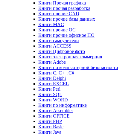
Книги Прочая графика
Книги прочая разработка
Книги прочие CAD
Книги прочие базы данных
Книги MAC
Книги прочие ОС
Книги прочие офисное ПО
Книги самоучители
Книги ACCESS
Книги Цифровое фото
Книги электронная коммерция
Книги Adobe
Книги по компьютерной безопасности
Книги C, C++,С#
Книги Delphi
Книги EXCEL
Книги Perl
Книги SQL
Книги WORD
Книги по информатике
Книги Assembler
Книги OFFICE
Книги PHP
Книги Basic
Книги Java