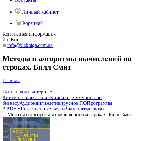
Личный кабинет
Корзина
0
Контактная информация
г. Киев
info@bizkniga.com.ua
Методы и алгоритмы вычислений на
строках. Билл Смит
Главная
—
Книги компьютерные
Книги по психологии
Книги о детях
Книги по
бизнесу
Аудиокниги
Антивирусное ПО
Программы
ABBYY
Естественные науки
Знаменитые люди
—
Методы и алгоритмы вычислений на строках. Билл Смит