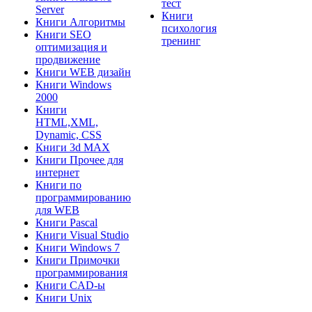
тест
Server
Книги
Книги Алгоритмы
психология
Книги SEO
тренинг
оптимизация и
продвижение
Книги WEB дизайн
Книги Windows
2000
Книги
HTML,XML,
Dynamic, CSS
Книги 3d MAX
Книги Прочее для
интернет
Книги по
программированию
для WEB
Книги Pascal
Книги Visual Studio
Книги Windows 7
Книги Примочки
программирования
Книги CAD-ы
Книги Unix