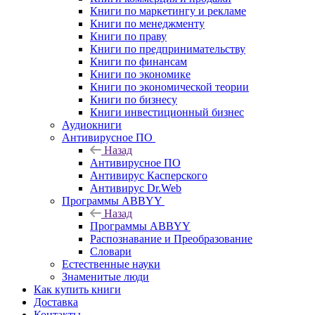
Книги по маркетингу и рекламе
Книги по менеджменту
Книги по праву
Книги по предпринимательству
Книги по финансам
Книги по экономике
Книги по экономической теории
Книги по бизнесу
Книги инвестиционный бизнес
Аудиокниги
Антивирусное ПО
Назад
Антивирусное ПО
Антивирус Касперского
Антивирус Dr.Web
Программы ABBYY
Назад
Программы ABBYY
Распознавание и Преобразование
Словари
Естественные науки
Знаменитые люди
Как купить книги
Доставка
Контакты