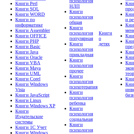
психология
Книги Perl
Кни
НЛП
Книги SQL
про
Книги
Книги WORD
Кни
психология
Книги по
и р
общая
информатике
Кни
Книги
Книги Assembler
мен
психология
Книги
Книги OFFICE
Кни
популярная
о
Книги PHP
Кни
Книги
детях
Книги Basic
пре
психология
Книги Java
Кни
прикладная
Книги Oracle
Кни
Книги
Книги VBA
Кни
психология
Книги Maya
эко
прочее
Книги UML
тео
Книги
Книги Corel
Кни
психология
Книги Windows
Кни
психотерапия
Vista
инв
Книги
Книги JavaScript
биз
психология
Книги Linux
ребенка
Книги Windows XP
Книги
Книги
психология
Издательские
социальная
системы
Книги
Книги 1C Учет
психология
Книги Windows