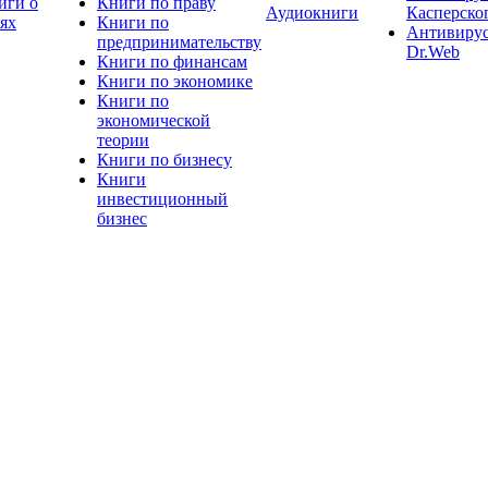
иги о
Книги по праву
Аудиокниги
Касперско
тях
Книги по
Антивиру
предпринимательству
Dr.Web
Книги по финансам
Книги по экономике
Книги по
экономической
теории
Книги по бизнесу
Книги
инвестиционный
бизнес