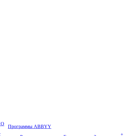
ПО
Программы ABBYY
с
+