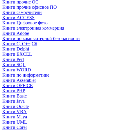
Книги прочие ОС
Книги прочие офисное ПО
Книги самоучители
Книги ACCESS
Книги Цифровое фото
Книги электронная коммерция
Книги Adobe
Книги по компьютерной безопасности
Книги C, C++,С#
Книги Delphi
Книги EXCEL
Книги Perl
Книги SQL
Книги WORD
Книги по информатике
Книги Assembler
Книги OFFICE
Книги PHP
Книги Basic
Книги Java
Книги Oracle
Книги VBA
Книги Maya
Книги UML
Книги Corel