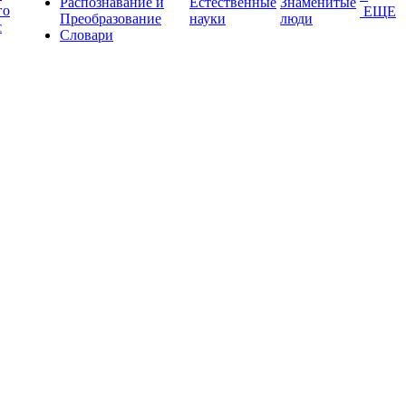
Распознавание и
Естественные
Знаменитые
го
ЕЩЕ
Преобразование
науки
люди
с
Словари