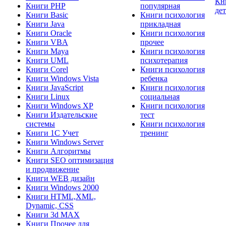
Кн
Книги PHP
популярная
де
Книги Basic
Книги психология
Книги Java
прикладная
Книги Oracle
Книги психология
Книги VBA
прочее
Книги Maya
Книги психология
Книги UML
психотерапия
Книги Corel
Книги психология
Книги Windows Vista
ребенка
Книги JavaScript
Книги психология
Книги Linux
социальная
Книги Windows XP
Книги психология
Книги Издательские
тест
системы
Книги психология
Книги 1C Учет
тренинг
Книги Windows Server
Книги Алгоритмы
Книги SEO оптимизация
и продвижение
Книги WEB дизайн
Книги Windows 2000
Книги HTML,XML,
Dynamic, CSS
Книги 3d MAX
Книги Прочее для