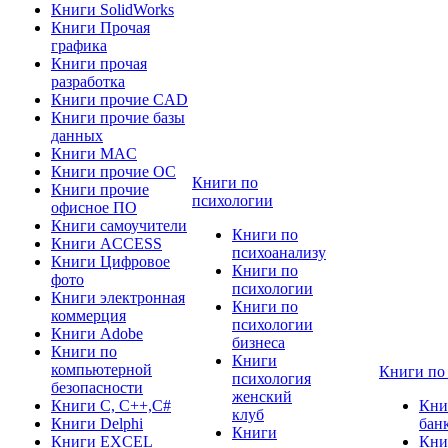
Книги SolidWorks
Книги Прочая
графика
Книги прочая
разработка
Книги прочие CAD
Книги прочие базы
данных
Книги MAC
Книги прочие ОС
Книги по
Книги прочие
психологии
офисное ПО
Книги самоучители
Книги по
Книги ACCESS
психоанализу
Книги Цифровое
Книги по
фото
психологии
Книги электронная
Книги по
коммерция
психологии
Книги Adobe
бизнеса
Книги по
Книги
компьютерной
Книги по
психология
безопасности
женский
Книги C, C++,С#
Кни
клуб
Книги Delphi
бан
Книги
Книги EXCEL
Кни