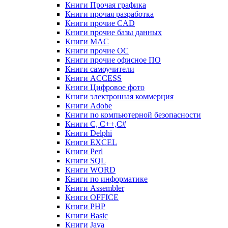
Книги Прочая графика
Книги прочая разработка
Книги прочие CAD
Книги прочие базы данных
Книги MAC
Книги прочие ОС
Книги прочие офисное ПО
Книги самоучители
Книги ACCESS
Книги Цифровое фото
Книги электронная коммерция
Книги Adobe
Книги по компьютерной безопасности
Книги C, C++,С#
Книги Delphi
Книги EXCEL
Книги Perl
Книги SQL
Книги WORD
Книги по информатике
Книги Assembler
Книги OFFICE
Книги PHP
Книги Basic
Книги Java