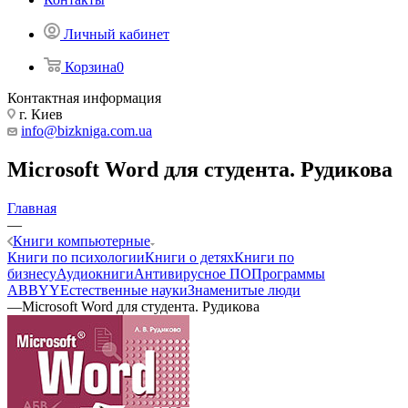
Личный кабинет
Корзина
0
Контактная информация
г. Киев
info@bizkniga.com.ua
Microsoft Word для студента. Рудикова
Главная
—
Книги компьютерные
Книги по психологии
Книги о детях
Книги по
бизнесу
Аудиокниги
Антивирусное ПО
Программы
ABBYY
Естественные науки
Знаменитые люди
—
Microsoft Word для студента. Рудикова