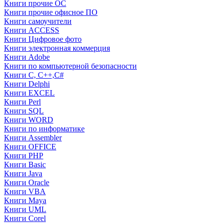
Книги прочие ОС
Книги прочие офисное ПО
Книги самоучители
Книги ACCESS
Книги Цифровое фото
Книги электронная коммерция
Книги Adobe
Книги по компьютерной безопасности
Книги C, C++,С#
Книги Delphi
Книги EXCEL
Книги Perl
Книги SQL
Книги WORD
Книги по информатике
Книги Assembler
Книги OFFICE
Книги PHP
Книги Basic
Книги Java
Книги Oracle
Книги VBA
Книги Maya
Книги UML
Книги Corel