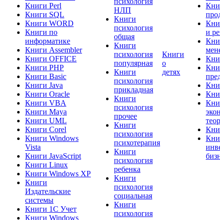
психология
Книги Perl
Кни
НЛП
Книги SQL
про
Книги
Книги WORD
Кни
психология
Книги по
и р
общая
информатике
Кни
Книги
Книги Assembler
мен
психология
Книги
Книги OFFICE
Кни
популярная
о
Книги PHP
Кни
Книги
детях
Книги Basic
пре
психология
Книги Java
Кни
прикладная
Книги Oracle
Кни
Книги
Книги VBA
Кни
психология
Книги Maya
эко
прочее
Книги UML
тео
Книги
Книги Corel
Кни
психология
Книги Windows
Кни
психотерапия
Vista
инв
Книги
Книги JavaScript
биз
психология
Книги Linux
ребенка
Книги Windows XP
Книги
Книги
психология
Издательские
социальная
системы
Книги
Книги 1C Учет
психология
Книги Windows