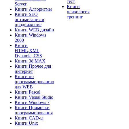
тест
Server
Книги
Книги Алгоритмы
психология
Книги SEO
тренинг
оптимизация и
продвижение
Книги WEB дизайн
Книги Windows
2000
Книги
HTML,XML,
Dynamic, CSS
Книги 3d MAX
Книги Прочее для
интернет
Книги по
программированию
для WEB
Книги Pascal
Книги Visual Studio
Книги Windows 7
Книги Примочки
программирования
Книги CAD-ы
Книги Unix