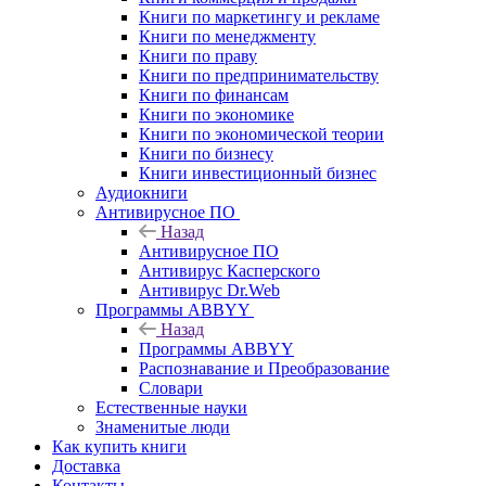
Книги по маркетингу и рекламе
Книги по менеджменту
Книги по праву
Книги по предпринимательству
Книги по финансам
Книги по экономике
Книги по экономической теории
Книги по бизнесу
Книги инвестиционный бизнес
Аудиокниги
Антивирусное ПО
Назад
Антивирусное ПО
Антивирус Касперского
Антивирус Dr.Web
Программы ABBYY
Назад
Программы ABBYY
Распознавание и Преобразование
Словари
Естественные науки
Знаменитые люди
Как купить книги
Доставка
Контакты