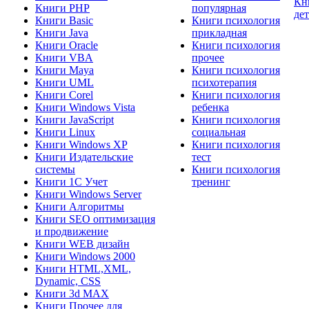
Кн
Книги PHP
популярная
де
Книги Basic
Книги психология
Книги Java
прикладная
Книги Oracle
Книги психология
Книги VBA
прочее
Книги Maya
Книги психология
Книги UML
психотерапия
Книги Corel
Книги психология
Книги Windows Vista
ребенка
Книги JavaScript
Книги психология
Книги Linux
социальная
Книги Windows XP
Книги психология
Книги Издательские
тест
системы
Книги психология
Книги 1C Учет
тренинг
Книги Windows Server
Книги Алгоритмы
Книги SEO оптимизация
и продвижение
Книги WEB дизайн
Книги Windows 2000
Книги HTML,XML,
Dynamic, CSS
Книги 3d MAX
Книги Прочее для