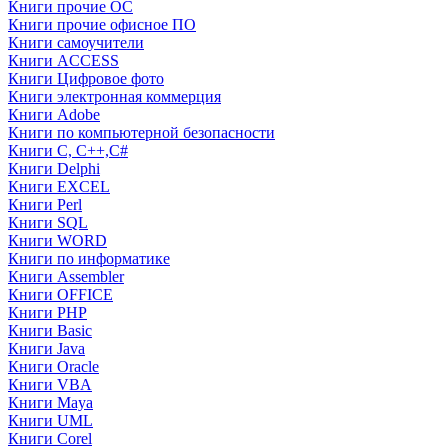
Книги прочие ОС
Книги прочие офисное ПО
Книги самоучители
Книги ACCESS
Книги Цифровое фото
Книги электронная коммерция
Книги Adobe
Книги по компьютерной безопасности
Книги C, C++,С#
Книги Delphi
Книги EXCEL
Книги Perl
Книги SQL
Книги WORD
Книги по информатике
Книги Assembler
Книги OFFICE
Книги PHP
Книги Basic
Книги Java
Книги Oracle
Книги VBA
Книги Maya
Книги UML
Книги Corel