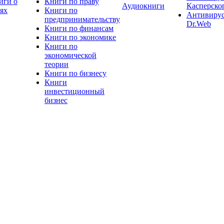
иги о
Книги по праву
Аудиокниги
Касперско
тях
Книги по
Антивиру
предпринимательству
Dr.Web
Книги по финансам
Книги по экономике
Книги по
экономической
теории
Книги по бизнесу
Книги
инвестиционный
бизнес