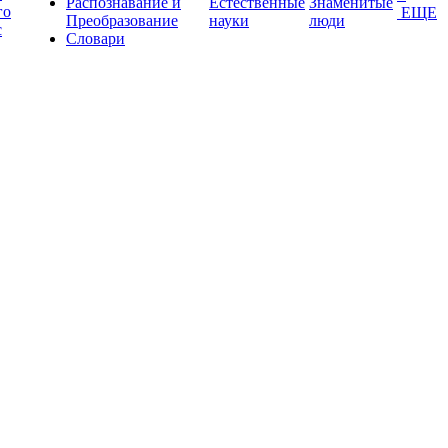
Распознавание и
Естественные
Знаменитые
го
ЕЩЕ
Преобразование
науки
люди
с
Словари