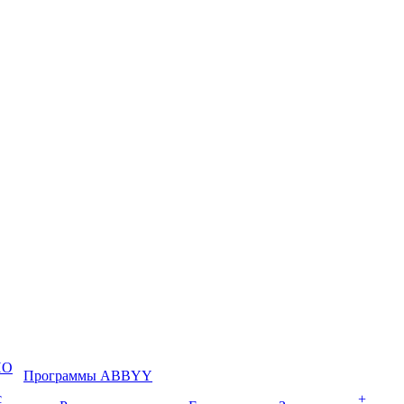
ПО
Программы ABBYY
с
+