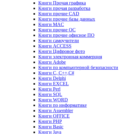
Книги Прочая графика
Книги прочая разработка
Книги прочие CAD
Книги прочие базы данных
Книги MAC
Книги прочие ОС
Книги прочие офисное ПО
Книги самоучители
Книги ACCESS
Книги Цифровое фото
Книги электронная коммерция
Книги Adobe
Книги по компьютерной безопасности
Книги C, C++,С#
Книги Delphi
Книги EXCEL
Книги Perl
Книги SQL
Книги WORD
Книги по информатике
Книги Assembler
Книги OFFICE
Книги PHP
Книги Basic
Книги Java