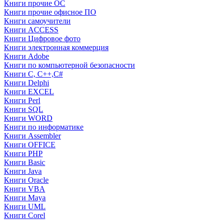
Книги прочие ОС
Книги прочие офисное ПО
Книги самоучители
Книги ACCESS
Книги Цифровое фото
Книги электронная коммерция
Книги Adobe
Книги по компьютерной безопасности
Книги C, C++,С#
Книги Delphi
Книги EXCEL
Книги Perl
Книги SQL
Книги WORD
Книги по информатике
Книги Assembler
Книги OFFICE
Книги PHP
Книги Basic
Книги Java
Книги Oracle
Книги VBA
Книги Maya
Книги UML
Книги Corel