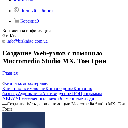
Личный кабинет
Корзина
0
Контактная информация
г. Киев
info@bizkniga.com.ua
Создание Web-узлов с помощью
Macromedia Studio MX. Том Грин
Главная
—
Книги компьютерные
Книги по психологии
Книги о детях
Книги по
бизнесу
Аудиокниги
Антивирусное ПО
Программы
ABBYY
Естественные науки
Знаменитые люди
—
Создание Web-узлов с помощью Macromedia Studio MX. Том
Грин