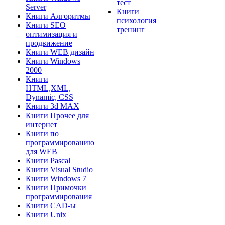
тест
Server
Книги
Книги Алгоритмы
психология
Книги SEO
тренинг
оптимизация и
продвижение
Книги WEB дизайн
Книги Windows
2000
Книги
HTML,XML,
Dynamic, CSS
Книги 3d MAX
Книги Прочее для
интернет
Книги по
программированию
для WEB
Книги Pascal
Книги Visual Studio
Книги Windows 7
Книги Примочки
программирования
Книги CAD-ы
Книги Unix