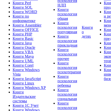
психология
Книги Perl
Кни
НЛП
Книги SQL
про
Книги
Книги WORD
Кни
психология
Книги по
и р
общая
информатике
Кни
Книги
Книги Assembler
мен
психология
Книги
Книги OFFICE
Кни
популярная
о
Книги PHP
Кни
Книги
детях
Книги Basic
пре
психология
Книги Java
Кни
прикладная
Книги Oracle
Кни
Книги
Книги VBA
Кни
психология
Книги Maya
эко
прочее
Книги UML
тео
Книги
Книги Corel
Кни
психология
Книги Windows
Кни
психотерапия
Vista
инв
Книги
Книги JavaScript
биз
психология
Книги Linux
ребенка
Книги Windows XP
Книги
Книги
психология
Издательские
социальная
системы
Книги
Книги 1C Учет
психология
Книги Windows