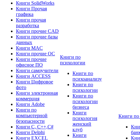
Книги SolidWorks
Книги Прочая
графика
Книги прочая
разработка
Книги прочие CAD
Книги прочие базы
данных
Книги MAC
Книги прочие ОС
Книги по
Книги прочие
психологии
офисное ПО
Книги самоучители
Книги по
Книги ACCESS
психоанализу
Книги Цифровое
Книги по
фото
психологии
Книги электронная
Книги по
коммерция
психологии
Книги Adobe
бизнеса
Книги по
Книги
компьютерной
Книги по
психология
безопасности
женский
Книги C, C++,С#
Кни
клуб
Книги Delphi
бан
Книги
Книги EXCEL
Кни