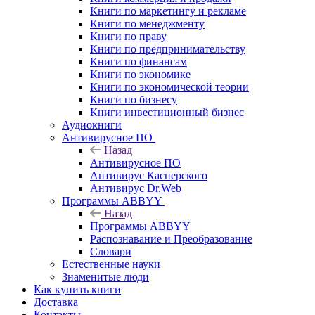
Книги по маркетингу и рекламе
Книги по менеджменту
Книги по праву
Книги по предпринимательству
Книги по финансам
Книги по экономике
Книги по экономической теории
Книги по бизнесу
Книги инвестиционный бизнес
Аудиокниги
Антивирусное ПО
Назад
Антивирусное ПО
Антивирус Касперского
Антивирус Dr.Web
Программы ABBYY
Назад
Программы ABBYY
Распознавание и Преобразование
Словари
Естественные науки
Знаменитые люди
Как купить книги
Доставка
Контакты