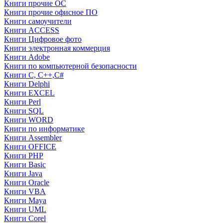
Книги прочие ОС
Книги прочие офисное ПО
Книги самоучители
Книги ACCESS
Книги Цифровое фото
Книги электронная коммерция
Книги Adobe
Книги по компьютерной безопасности
Книги C, C++,С#
Книги Delphi
Книги EXCEL
Книги Perl
Книги SQL
Книги WORD
Книги по информатике
Книги Assembler
Книги OFFICE
Книги PHP
Книги Basic
Книги Java
Книги Oracle
Книги VBA
Книги Maya
Книги UML
Книги Corel