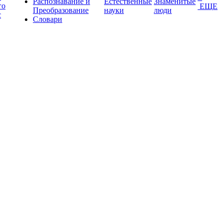
Распознавание и
Естественные
Знаменитые
го
ЕЩЕ
Преобразование
науки
люди
с
Словари