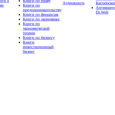
иги о
Книги по праву
Аудиокниги
Касперско
тях
Книги по
Антивиру
предпринимательству
Dr.Web
Книги по финансам
Книги по экономике
Книги по
экономической
теории
Книги по бизнесу
Книги
инвестиционный
бизнес