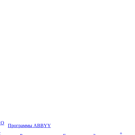
ПО
Программы ABBYY
с
+