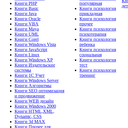
Кн
Книги PHP
популярная
де
Книги Basic
Книги психология
Книги Java
прикладная
Книги Oracle
Книги психология
Книги VBA
прочее
Книги Maya
Книги психология
Книги UML
психотерапия
Книги Corel
Книги психология
Книги Windows Vista
ребенка
Книги JavaScript
Книги психология
Книги Linux
социальная
Книги Windows XP
Книги психология
Книги Издательские
тест
системы
Книги психология
Книги 1C Учет
тренинг
Книги Windows Server
Книги Алгоритмы
Книги SEO оптимизация
и продвижение
Книги WEB дизайн
Книги Windows 2000
Книги HTML,XML,
Dynamic, CSS
Книги 3d MAX
Книги Прочее для