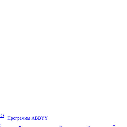
ПО
Программы ABBYY
с
+