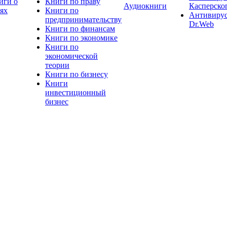
иги о
Книги по праву
Аудиокниги
Касперско
тях
Книги по
Антивиру
предпринимательству
Dr.Web
Книги по финансам
Книги по экономике
Книги по
экономической
теории
Книги по бизнесу
Книги
инвестиционный
бизнес