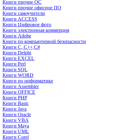
Книги прочие ОС
Книги прочие офисное ПО
Книги самоучители
Книги ACCESS
Книги Цифровое фото
Книги электронная коммерция
Книги Adobe
Книги по компьютерной безопасности
Книги C, C++,С#
Книги Delphi
Книги EXCEL
Книги Perl
Книги SQL
Книги WORD
Книги по информатике
Книги Assembler
Книги OFFICE
Книги PHP
Книги Basic
Книги Java
Книги Oracle
Книги VBA
Книги Maya
Книги UML
Книги Corel