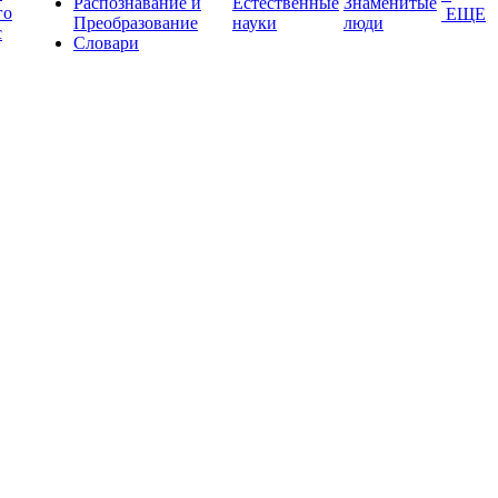
Распознавание и
Естественные
Знаменитые
го
ЕЩЕ
Преобразование
науки
люди
с
Словари