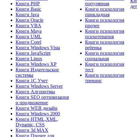
Кн
Книги PHP
популярная
де
Книги Basic
Книги психология
Книги Java
прикладная
Книги Oracle
Книги психология
Книги VBA
прочее
Книги Maya
Книги психология
Книги UML
психотерапия
Книги Corel
Книги психология
Книги Windows Vista
ребенка
Книги JavaScript
Книги психология
Книги Linux
социальная
Книги Windows XP
Книги психология
Книги Издательские
тест
системы
Книги психология
Книги 1C Учет
тренинг
Книги Windows Server
Книги Алгоритмы
Книги SEO оптимизация
и продвижение
Книги WEB дизайн
Книги Windows 2000
Книги HTML,XML,
Dynamic, CSS
Книги 3d MAX
Книги Прочее для