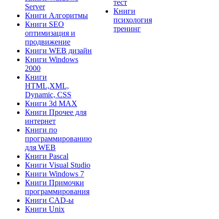
тест
Server
Книги
Книги Алгоритмы
психология
Книги SEO
тренинг
оптимизация и
продвижение
Книги WEB дизайн
Книги Windows
2000
Книги
HTML,XML,
Dynamic, CSS
Книги 3d MAX
Книги Прочее для
интернет
Книги по
программированию
для WEB
Книги Pascal
Книги Visual Studio
Книги Windows 7
Книги Примочки
программирования
Книги CAD-ы
Книги Unix