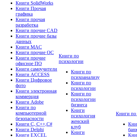
Книги SolidWorks
Книги Прочая
графика
Книги прочая
разработка
Книги прочие CAD
Книги прочие базы
данных
Книги MAC
Книги прочие ОС
Книги по
Книги прочие
психологии
офисное ПО
Книги самоучители
Книги по
Книги ACCESS
психоанализу
Книги Цифровое
Книги по
фото
психологии
Книги электронная
Книги по
коммерция
психологии
Книги Adobe
бизнеса
Книги по
Книги
компьютерной
Книги по
психология
безопасности
женский
Книги C, C++,С#
Кни
клуб
Книги Delphi
бан
Книги
Книги EXCEL
Кни