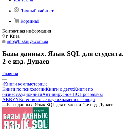
Личный кабинет
Корзина
0
Контактная информация
г. Киев
info@bizkniga.com.ua
Базы данных. Язык SQL для студента.
2-е изд. Дунаев
Главная
—
Книги компьютерные
Книги по психологии
Книги о детях
Книги по
бизнесу
Аудиокниги
Антивирусное ПО
Программы
ABBYY
Естественные науки
Знаменитые люди
—
Базы данных. Язык SQL для студента. 2-е изд. Дунаев