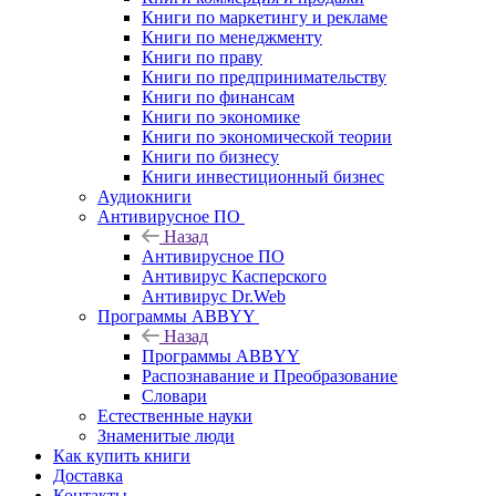
Книги по маркетингу и рекламе
Книги по менеджменту
Книги по праву
Книги по предпринимательству
Книги по финансам
Книги по экономике
Книги по экономической теории
Книги по бизнесу
Книги инвестиционный бизнес
Аудиокниги
Антивирусное ПО
Назад
Антивирусное ПО
Антивирус Касперского
Антивирус Dr.Web
Программы ABBYY
Назад
Программы ABBYY
Распознавание и Преобразование
Словари
Естественные науки
Знаменитые люди
Как купить книги
Доставка
Контакты