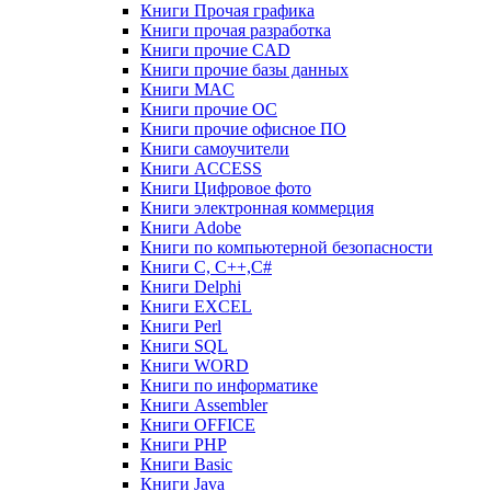
Книги Прочая графика
Книги прочая разработка
Книги прочие CAD
Книги прочие базы данных
Книги MAC
Книги прочие ОС
Книги прочие офисное ПО
Книги самоучители
Книги ACCESS
Книги Цифровое фото
Книги электронная коммерция
Книги Adobe
Книги по компьютерной безопасности
Книги C, C++,С#
Книги Delphi
Книги EXCEL
Книги Perl
Книги SQL
Книги WORD
Книги по информатике
Книги Assembler
Книги OFFICE
Книги PHP
Книги Basic
Книги Java