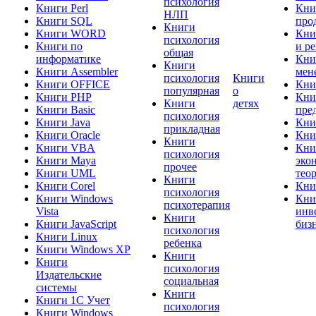
психология
Книги Perl
Кни
НЛП
Книги SQL
про
Книги
Книги WORD
Кни
психология
Книги по
и р
общая
информатике
Кни
Книги
Книги Assembler
мен
психология
Книги
Книги OFFICE
Кни
популярная
о
Книги PHP
Кни
Книги
детях
Книги Basic
пре
психология
Книги Java
Кни
прикладная
Книги Oracle
Кни
Книги
Книги VBA
Кни
психология
Книги Maya
эко
прочее
Книги UML
тео
Книги
Книги Corel
Кни
психология
Книги Windows
Кни
психотерапия
Vista
инв
Книги
Книги JavaScript
биз
психология
Книги Linux
ребенка
Книги Windows XP
Книги
Книги
психология
Издательские
социальная
системы
Книги
Книги 1C Учет
психология
Книги Windows