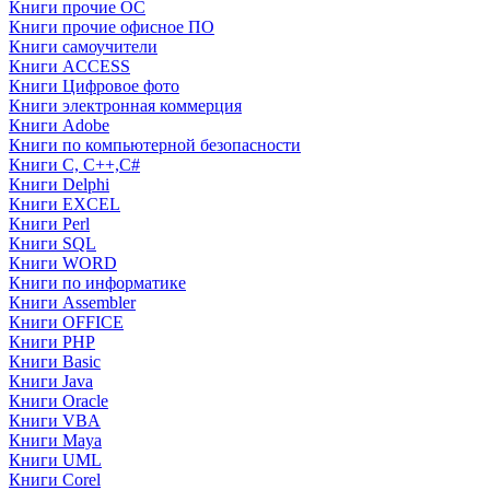
Книги прочие ОС
Книги прочие офисное ПО
Книги самоучители
Книги ACCESS
Книги Цифровое фото
Книги электронная коммерция
Книги Adobe
Книги по компьютерной безопасности
Книги C, C++,С#
Книги Delphi
Книги EXCEL
Книги Perl
Книги SQL
Книги WORD
Книги по информатике
Книги Assembler
Книги OFFICE
Книги PHP
Книги Basic
Книги Java
Книги Oracle
Книги VBA
Книги Maya
Книги UML
Книги Corel