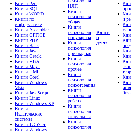
психология
Книги Perl
Кни
НЛП
Книги SQL
про
Книги
Книги WORD
Кни
психология
Книги по
и р
общая
информатике
Кни
Книги
Книги Assembler
мен
психология
Книги
Книги OFFICE
Кни
популярная
о
Книги PHP
Кни
Книги
детях
Книги Basic
пре
психология
Книги Java
Кни
прикладная
Книги Oracle
Кни
Книги
Книги VBA
Кни
психология
Книги Maya
эко
прочее
Книги UML
тео
Книги
Книги Corel
Кни
психология
Книги Windows
Кни
психотерапия
Vista
инв
Книги
Книги JavaScript
биз
психология
Книги Linux
ребенка
Книги Windows XP
Книги
Книги
психология
Издательские
социальная
системы
Книги
Книги 1C Учет
психология
Книги Windows