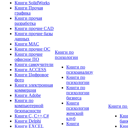
Книги SolidWorks
Книги Прочая
графика
Книги прочая
разработка
Книги прочие CAD
Книги прочие базы
данных
Книги MAC
Книги прочие ОС
Книги по
Книги прочие
психологии
офисное ПО
Книги самоучители
Книги по
Книги ACCESS
психоанализу
Книги Цифровое
Книги по
фото
психологии
Книги электронная
Книги по
коммерция
психологии
Книги Adobe
бизнеса
Книги по
Книги
компьютерной
Книги по
психология
безопасности
женский
Книги C, C++,С#
Кни
клуб
Книги Delphi
бан
Книги
Книги EXCEL
Кни