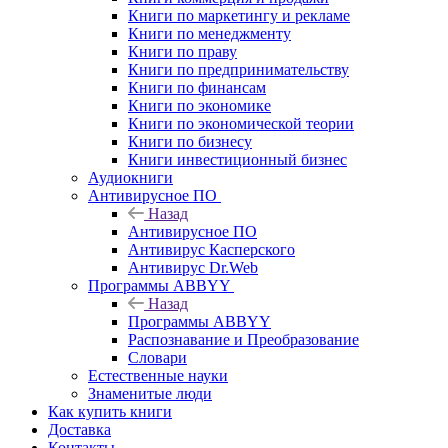
Книги по маркетингу и рекламе
Книги по менеджменту
Книги по праву
Книги по предпринимательству
Книги по финансам
Книги по экономике
Книги по экономической теории
Книги по бизнесу
Книги инвестиционный бизнес
Аудиокниги
Антивирусное ПО
Назад
Антивирусное ПО
Антивирус Касперского
Антивирус Dr.Web
Программы ABBYY
Назад
Программы ABBYY
Распознавание и Преобразование
Словари
Естественные науки
Знаменитые люди
Как купить книги
Доставка
Контакты