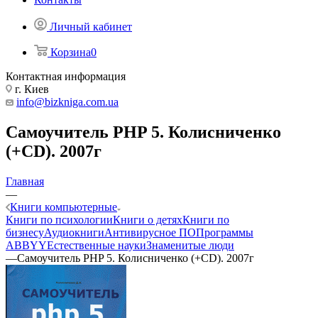
Личный кабинет
Корзина
0
Контактная информация
г. Киев
info@bizkniga.com.ua
Самоучитель PHP 5. Колисниченко
(+CD). 2007г
Главная
—
Книги компьютерные
Книги по психологии
Книги о детях
Книги по
бизнесу
Аудиокниги
Антивирусное ПО
Программы
ABBYY
Естественные науки
Знаменитые люди
—
Самоучитель PHP 5. Колисниченко (+CD). 2007г