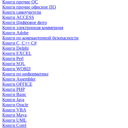
Книги прочие ОС
Книги прочие офисное ПО
Книги самоучители
Книги ACCESS
Книги Цифровое фото
Книги электронная коммерция
Книги Adobe
Книги по компьютерной безопасности
Книги C, C++,С#
Книги Delphi
Книги EXCEL
Книги Perl
Книги SQL
Книги WORD
Книги по информатике
Книги Assembler
Книги OFFICE
Книги PHP
Книги Basic
Книги Java
Книги Oracle
Книги VBA
Книги Maya
Книги UML
Книги Corel