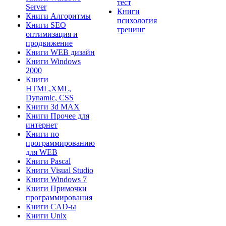
тест
Server
Книги
Книги Алгоритмы
психология
Книги SEO
тренинг
оптимизация и
продвижение
Книги WEB дизайн
Книги Windows
2000
Книги
HTML,XML,
Dynamic, CSS
Книги 3d MAX
Книги Прочее для
интернет
Книги по
программированию
для WEB
Книги Pascal
Книги Visual Studio
Книги Windows 7
Книги Примочки
программирования
Книги CAD-ы
Книги Unix