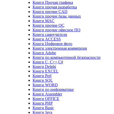
Книги Прочая графика
Книги прочая разработка
Книги прочие CAD
Книги прочие базы данных
Книги MAC
Книги прочие ОС
Книги прочие офисное ПО
Книги самоучители
Книги ACCESS
Книги Цифровое фото
Книги электронная коммерция
Книги Adobe
Книги по компьютерной безопасности
Книги C, C++,С#
Книги Delphi
Книги EXCEL
Книги Perl
Книги SQL
Книги WORD
Книги по информатике
Книги Assembler
Книги OFFICE
Книги PHP
Книги Basic
Книги Java