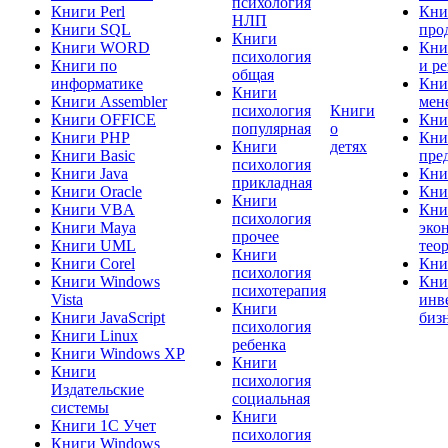
психология
Книги Perl
Кни
НЛП
Книги SQL
про
Книги
Книги WORD
Кни
психология
Книги по
и р
общая
информатике
Кни
Книги
Книги Assembler
мен
психология
Книги
Книги OFFICE
Кни
популярная
о
Книги PHP
Кни
Книги
детях
Книги Basic
пре
психология
Книги Java
Кни
прикладная
Книги Oracle
Кни
Книги
Книги VBA
Кни
психология
Книги Maya
эко
прочее
Книги UML
тео
Книги
Книги Corel
Кни
психология
Книги Windows
Кни
психотерапия
Vista
инв
Книги
Книги JavaScript
биз
психология
Книги Linux
ребенка
Книги Windows XP
Книги
Книги
психология
Издательские
социальная
системы
Книги
Книги 1C Учет
психология
Книги Windows