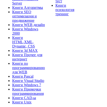
тест
Server
Книги
Книги Алгоритмы
психология
Книги SEO
тренинг
оптимизация и
продвижение
Книги WEB дизайн
Книги Windows
2000
Книги
HTML,XML,
Dynamic, CSS
Книги 3d MAX
Книги Прочее для
интернет
Книги по
программированию
для WEB
Книги Pascal
Книги Visual Studio
Книги Windows 7
Книги Примочки
программирования
Книги CAD-ы
Книги Unix