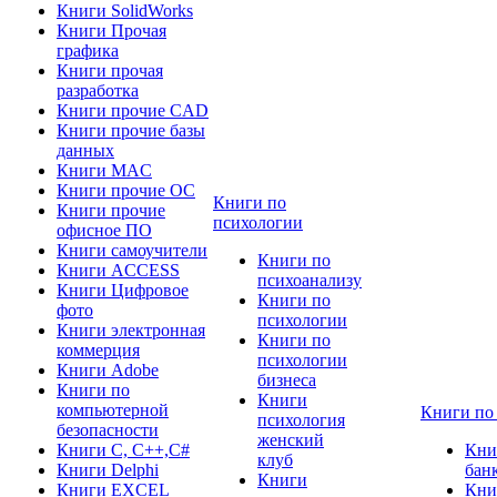
Книги SolidWorks
Книги Прочая
графика
Книги прочая
разработка
Книги прочие CAD
Книги прочие базы
данных
Книги MAC
Книги прочие ОС
Книги по
Книги прочие
психологии
офисное ПО
Книги самоучители
Книги по
Книги ACCESS
психоанализу
Книги Цифровое
Книги по
фото
психологии
Книги электронная
Книги по
коммерция
психологии
Книги Adobe
бизнеса
Книги по
Книги
компьютерной
Книги по
психология
безопасности
женский
Книги C, C++,С#
Кни
клуб
Книги Delphi
бан
Книги
Книги EXCEL
Кни