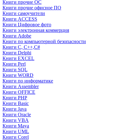
Книги прочие ОС
Книги прочие офисное ПО
Книги самоучители
Книги ACCESS
Книги Цифровое фото
Книги электронная коммерция
Книги Adobe
Книги по компьютерной безопасности
Книги C, C++,С#
Книги Delphi
Книги EXCEL
Книги Perl
Книги SQL
Книги WORD
Книги по информатике
Книги Assembler
Книги OFFICE
Книги PHP
Книги Basic
Книги Java
Книги Oracle
Книги VBA
Книги Maya
Книги UML
Книги Corel