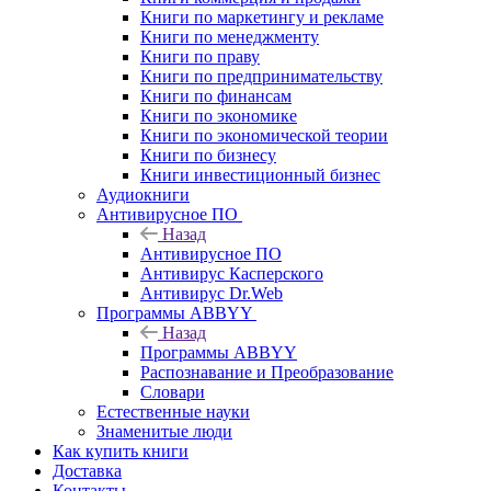
Книги по маркетингу и рекламе
Книги по менеджменту
Книги по праву
Книги по предпринимательству
Книги по финансам
Книги по экономике
Книги по экономической теории
Книги по бизнесу
Книги инвестиционный бизнес
Аудиокниги
Антивирусное ПО
Назад
Антивирусное ПО
Антивирус Касперского
Антивирус Dr.Web
Программы ABBYY
Назад
Программы ABBYY
Распознавание и Преобразование
Словари
Естественные науки
Знаменитые люди
Как купить книги
Доставка
Контакты