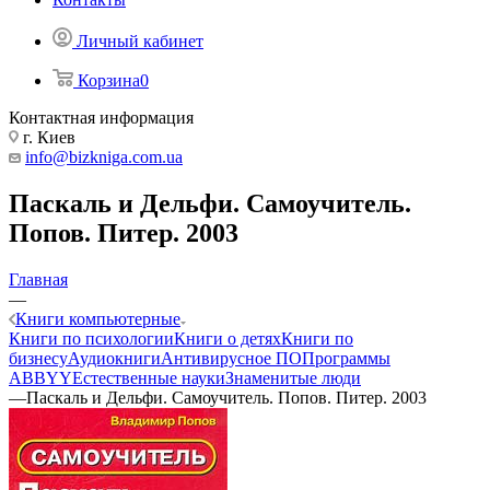
Личный кабинет
Корзина
0
Контактная информация
г. Киев
info@bizkniga.com.ua
Паскаль и Дельфи. Самоучитель.
Попов. Питер. 2003
Главная
—
Книги компьютерные
Книги по психологии
Книги о детях
Книги по
бизнесу
Аудиокниги
Антивирусное ПО
Программы
ABBYY
Естественные науки
Знаменитые люди
—
Паскаль и Дельфи. Самоучитель. Попов. Питер. 2003