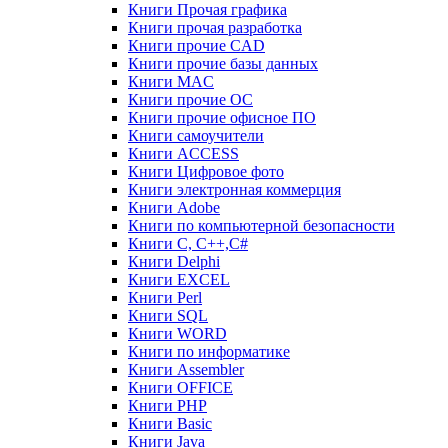
Книги Прочая графика
Книги прочая разработка
Книги прочие CAD
Книги прочие базы данных
Книги MAC
Книги прочие ОС
Книги прочие офисное ПО
Книги самоучители
Книги ACCESS
Книги Цифровое фото
Книги электронная коммерция
Книги Adobe
Книги по компьютерной безопасности
Книги C, C++,С#
Книги Delphi
Книги EXCEL
Книги Perl
Книги SQL
Книги WORD
Книги по информатике
Книги Assembler
Книги OFFICE
Книги PHP
Книги Basic
Книги Java