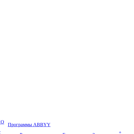
ПО
Программы ABBYY
с
+