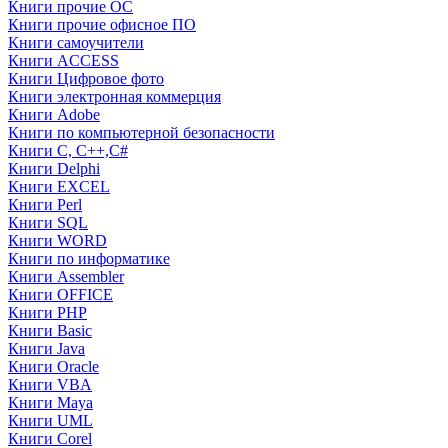
Книги прочие ОС
Книги прочие офисное ПО
Книги самоучители
Книги ACCESS
Книги Цифровое фото
Книги электронная коммерция
Книги Adobe
Книги по компьютерной безопасности
Книги C, C++,С#
Книги Delphi
Книги EXCEL
Книги Perl
Книги SQL
Книги WORD
Книги по информатике
Книги Assembler
Книги OFFICE
Книги PHP
Книги Basic
Книги Java
Книги Oracle
Книги VBA
Книги Maya
Книги UML
Книги Corel