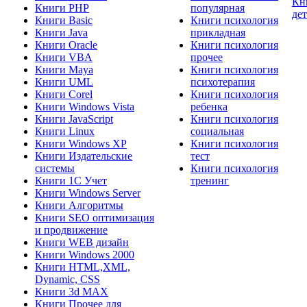
Кн
Книги PHP
популярная
де
Книги Basic
Книги психология
Книги Java
прикладная
Книги Oracle
Книги психология
Книги VBA
прочее
Книги Maya
Книги психология
Книги UML
психотерапия
Книги Corel
Книги психология
Книги Windows Vista
ребенка
Книги JavaScript
Книги психология
Книги Linux
социальная
Книги Windows XP
Книги психология
Книги Издательские
тест
системы
Книги психология
Книги 1C Учет
тренинг
Книги Windows Server
Книги Алгоритмы
Книги SEO оптимизация
и продвижение
Книги WEB дизайн
Книги Windows 2000
Книги HTML,XML,
Dynamic, CSS
Книги 3d MAX
Книги Прочее для