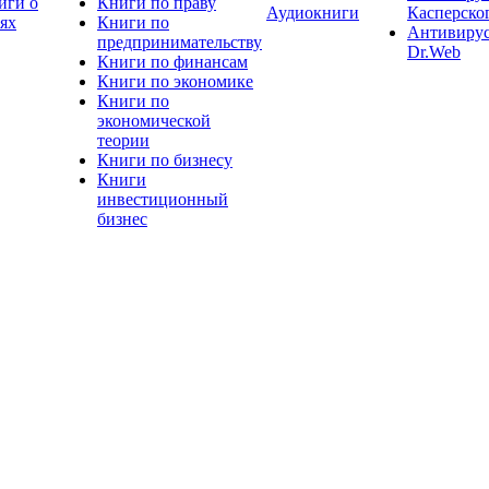
иги о
Книги по праву
Аудиокниги
Касперско
тях
Книги по
Антивиру
предпринимательству
Dr.Web
Книги по финансам
Книги по экономике
Книги по
экономической
теории
Книги по бизнесу
Книги
инвестиционный
бизнес