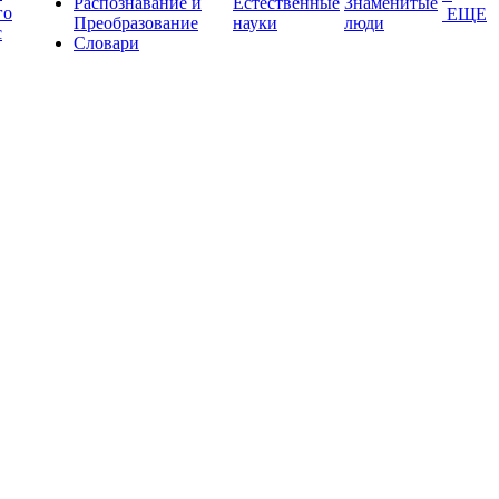
Распознавание и
Естественные
Знаменитые
го
ЕЩЕ
Преобразование
науки
люди
с
Словари