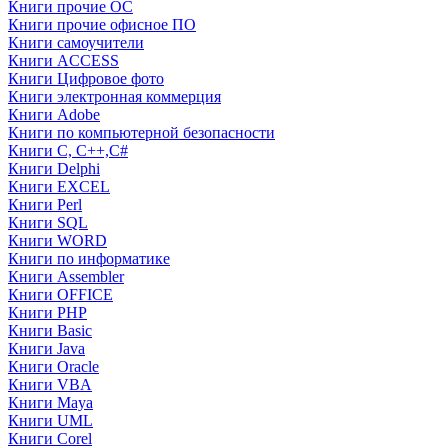
Книги прочие ОС
Книги прочие офисное ПО
Книги самоучители
Книги ACCESS
Книги Цифровое фото
Книги электронная коммерция
Книги Adobe
Книги по компьютерной безопасности
Книги C, C++,С#
Книги Delphi
Книги EXCEL
Книги Perl
Книги SQL
Книги WORD
Книги по информатике
Книги Assembler
Книги OFFICE
Книги PHP
Книги Basic
Книги Java
Книги Oracle
Книги VBA
Книги Maya
Книги UML
Книги Corel