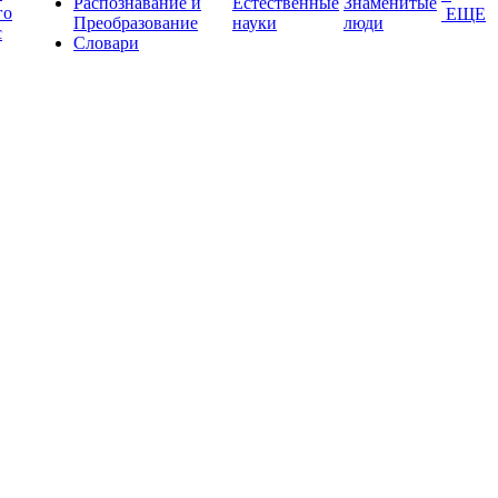
Распознавание и
Естественные
Знаменитые
го
ЕЩЕ
Преобразование
науки
люди
с
Словари