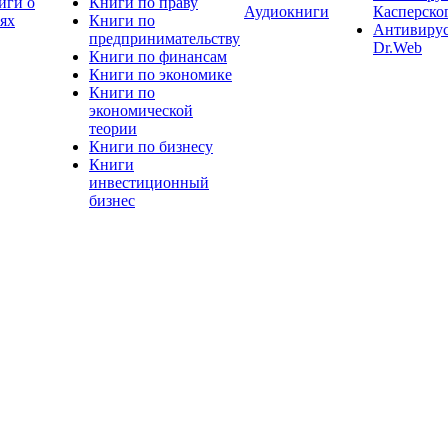
иги о
Книги по праву
Аудиокниги
Касперско
тях
Книги по
Антивиру
предпринимательству
Dr.Web
Книги по финансам
Книги по экономике
Книги по
экономической
теории
Книги по бизнесу
Книги
инвестиционный
бизнес