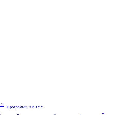
ПО
Программы ABBYY
с
+