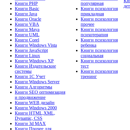
Кн
Книги PHP
популярная
де
Книги Basic
Книги психология
Книги Java
прикладная
Книги Oracle
Книги психология
Книги VBA
прочее
Книги Maya
Книги психология
Книги UML
психотерапия
Книги Corel
Книги психология
Книги Windows Vista
ребенка
Книги JavaScript
Книги психология
Книги Linux
социальная
Книги Windows XP
Книги психология
Книги Издательские
тест
системы
Книги психология
Книги 1C Учет
тренинг
Книги Windows Server
Книги Алгоритмы
Книги SEO оптимизация
и продвижение
Книги WEB дизайн
Книги Windows 2000
Книги HTML,XML,
Dynamic, CSS
Книги 3d MAX
Книги Прочее для