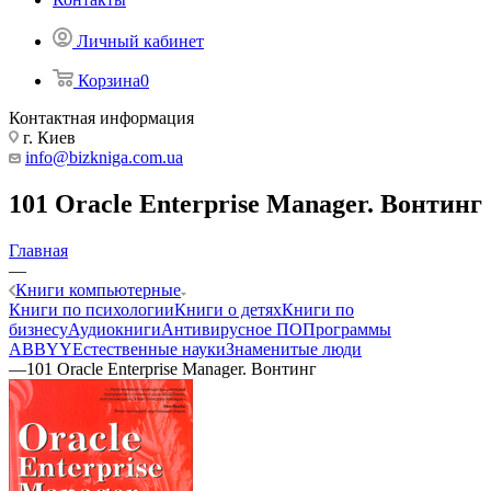
Личный кабинет
Корзина
0
Контактная информация
г. Киев
info@bizkniga.com.ua
101 Oracle Enterprise Manager. Вонтинг
Главная
—
Книги компьютерные
Книги по психологии
Книги о детях
Книги по
бизнесу
Аудиокниги
Антивирусное ПО
Программы
ABBYY
Естественные науки
Знаменитые люди
—
101 Oracle Enterprise Manager. Вонтинг