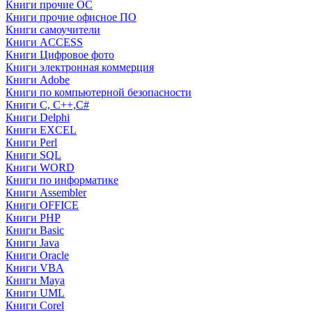
Книги прочие ОС
Книги прочие офисное ПО
Книги самоучители
Книги ACCESS
Книги Цифровое фото
Книги электронная коммерция
Книги Adobe
Книги по компьютерной безопасности
Книги C, C++,С#
Книги Delphi
Книги EXCEL
Книги Perl
Книги SQL
Книги WORD
Книги по информатике
Книги Assembler
Книги OFFICE
Книги PHP
Книги Basic
Книги Java
Книги Oracle
Книги VBA
Книги Maya
Книги UML
Книги Corel