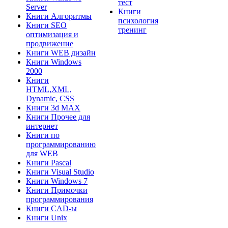
тест
Server
Книги
Книги Алгоритмы
психология
Книги SEO
тренинг
оптимизация и
продвижение
Книги WEB дизайн
Книги Windows
2000
Книги
HTML,XML,
Dynamic, CSS
Книги 3d MAX
Книги Прочее для
интернет
Книги по
программированию
для WEB
Книги Pascal
Книги Visual Studio
Книги Windows 7
Книги Примочки
программирования
Книги CAD-ы
Книги Unix