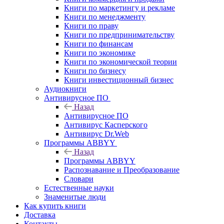
Книги по маркетингу и рекламе
Книги по менеджменту
Книги по праву
Книги по предпринимательству
Книги по финансам
Книги по экономике
Книги по экономической теории
Книги по бизнесу
Книги инвестиционный бизнес
Аудиокниги
Антивирусное ПО
Назад
Антивирусное ПО
Антивирус Касперского
Антивирус Dr.Web
Программы ABBYY
Назад
Программы ABBYY
Распознавание и Преобразование
Словари
Естественные науки
Знаменитые люди
Как купить книги
Доставка
Контакты