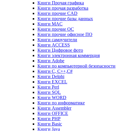
Книги Прочая графика
Книги прочая разработка
Книги прочие CAD
Книги прочие базы данных
Книги MAC
Книги прочие ОС
Книги прочие офисное ПО
Книги самоучители
Книги ACCESS
Книги Цифровое фото
Книги электронная коммерция
Книги Adobe
Книги по компьютерной безопасности
Книги C, C++,С#
Книги Delphi
Книги EXCEL
Книги Perl
Книги SQL
Книги WORD
Книги по информатике
Книги Assembler
Книги OFFICE
Книги PHP
Книги Basic
Книги Java