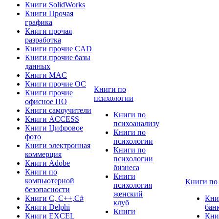
Книги SolidWorks
Книги Прочая
графика
Книги прочая
разработка
Книги прочие CAD
Книги прочие базы
данных
Книги MAC
Книги прочие ОС
Книги по
Книги прочие
психологии
офисное ПО
Книги самоучители
Книги по
Книги ACCESS
психоанализу
Книги Цифровое
Книги по
фото
психологии
Книги электронная
Книги по
коммерция
психологии
Книги Adobe
бизнеса
Книги по
Книги
компьютерной
Книги по
психология
безопасности
женский
Книги C, C++,С#
Кни
клуб
Книги Delphi
бан
Книги
Книги EXCEL
Кни