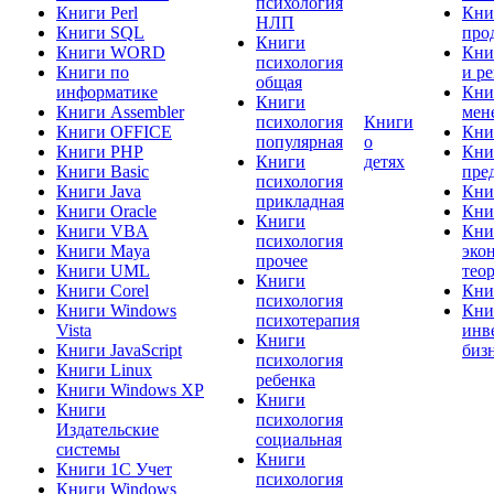
психология
Книги Perl
Кни
НЛП
Книги SQL
про
Книги
Книги WORD
Кни
психология
Книги по
и р
общая
информатике
Кни
Книги
Книги Assembler
мен
психология
Книги
Книги OFFICE
Кни
популярная
о
Книги PHP
Кни
Книги
детях
Книги Basic
пре
психология
Книги Java
Кни
прикладная
Книги Oracle
Кни
Книги
Книги VBA
Кни
психология
Книги Maya
эко
прочее
Книги UML
тео
Книги
Книги Corel
Кни
психология
Книги Windows
Кни
психотерапия
Vista
инв
Книги
Книги JavaScript
биз
психология
Книги Linux
ребенка
Книги Windows XP
Книги
Книги
психология
Издательские
социальная
системы
Книги
Книги 1C Учет
психология
Книги Windows