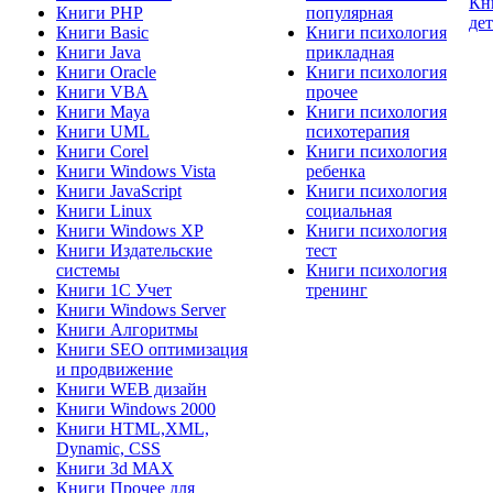
Кн
Книги PHP
популярная
де
Книги Basic
Книги психология
Книги Java
прикладная
Книги Oracle
Книги психология
Книги VBA
прочее
Книги Maya
Книги психология
Книги UML
психотерапия
Книги Corel
Книги психология
Книги Windows Vista
ребенка
Книги JavaScript
Книги психология
Книги Linux
социальная
Книги Windows XP
Книги психология
Книги Издательские
тест
системы
Книги психология
Книги 1C Учет
тренинг
Книги Windows Server
Книги Алгоритмы
Книги SEO оптимизация
и продвижение
Книги WEB дизайн
Книги Windows 2000
Книги HTML,XML,
Dynamic, CSS
Книги 3d MAX
Книги Прочее для