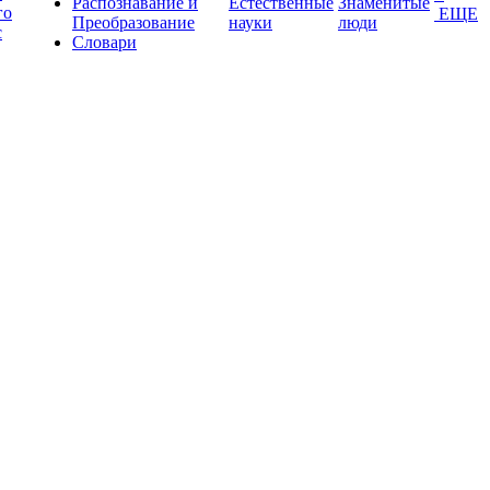
Распознавание и
Естественные
Знаменитые
го
ЕЩЕ
Преобразование
науки
люди
с
Словари