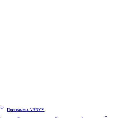
ПО
Программы ABBYY
с
+