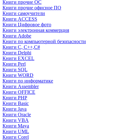
Книги прочие ОС
Книги прочие офисное ПО
Книги самоучители
Книги ACCESS
Книги Цифровое фото
Книги электронная коммерция
Книги Adobe
Книги по компьютерной безопасности
Книги C, C++,С#
Книги Delphi
Книги EXCEL
Книги Perl
Книги SQL
Книги WORD
Книги по информатике
Книги Assembler
Книги OFFICE
Книги PHP
Книги Basic
Книги Java
Книги Oracle
Книги VBA
Книги Maya
Книги UML
Книги Corel