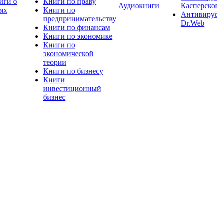
иги о
Книги по праву
Аудиокниги
Касперско
тях
Книги по
Антивиру
предпринимательству
Dr.Web
Книги по финансам
Книги по экономике
Книги по
экономической
теории
Книги по бизнесу
Книги
инвестиционный
бизнес