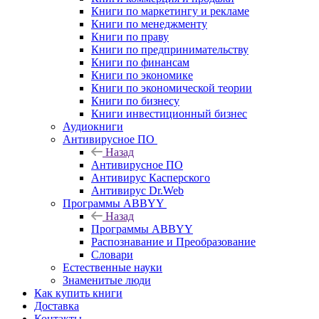
Книги по маркетингу и рекламе
Книги по менеджменту
Книги по праву
Книги по предпринимательству
Книги по финансам
Книги по экономике
Книги по экономической теории
Книги по бизнесу
Книги инвестиционный бизнес
Аудиокниги
Антивирусное ПО
Назад
Антивирусное ПО
Антивирус Касперского
Антивирус Dr.Web
Программы ABBYY
Назад
Программы ABBYY
Распознавание и Преобразование
Словари
Естественные науки
Знаменитые люди
Как купить книги
Доставка
Контакты