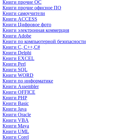
Книги прочие ОС
Книги прочие офисное ПО
Книги самоучители
Книги ACCESS
Книги Цифровое фото
Книги электронная коммерция
Книги Adobe
Книги по компьютерной безопасности
Книги C, C++,С#
Книги Delphi
Книги EXCEL
Книги Perl
Книги SQL
Книги WORD
Книги по информатике
Книги Assembler
Книги OFFICE
Книги PHP
Книги Basic
Книги Java
Книги Oracle
Книги VBA
Книги Maya
Книги UML
Книги Corel