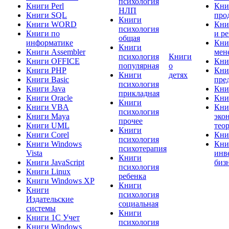
психология
Книги Perl
Кни
НЛП
Книги SQL
про
Книги
Книги WORD
Кни
психология
Книги по
и р
общая
информатике
Кни
Книги
Книги Assembler
мен
психология
Книги
Книги OFFICE
Кни
популярная
о
Книги PHP
Кни
Книги
детях
Книги Basic
пре
психология
Книги Java
Кни
прикладная
Книги Oracle
Кни
Книги
Книги VBA
Кни
психология
Книги Maya
эко
прочее
Книги UML
тео
Книги
Книги Corel
Кни
психология
Книги Windows
Кни
психотерапия
Vista
инв
Книги
Книги JavaScript
биз
психология
Книги Linux
ребенка
Книги Windows XP
Книги
Книги
психология
Издательские
социальная
системы
Книги
Книги 1C Учет
психология
Книги Windows