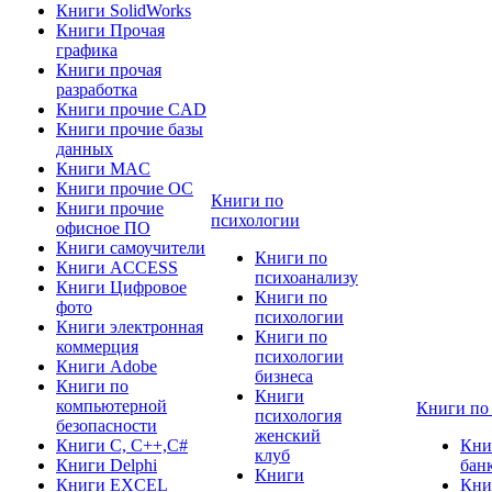
Книги SolidWorks
Книги Прочая
графика
Книги прочая
разработка
Книги прочие CAD
Книги прочие базы
данных
Книги MAC
Книги прочие ОС
Книги по
Книги прочие
психологии
офисное ПО
Книги самоучители
Книги по
Книги ACCESS
психоанализу
Книги Цифровое
Книги по
фото
психологии
Книги электронная
Книги по
коммерция
психологии
Книги Adobe
бизнеса
Книги по
Книги
компьютерной
Книги по
психология
безопасности
женский
Книги C, C++,С#
Кни
клуб
Книги Delphi
бан
Книги
Книги EXCEL
Кни