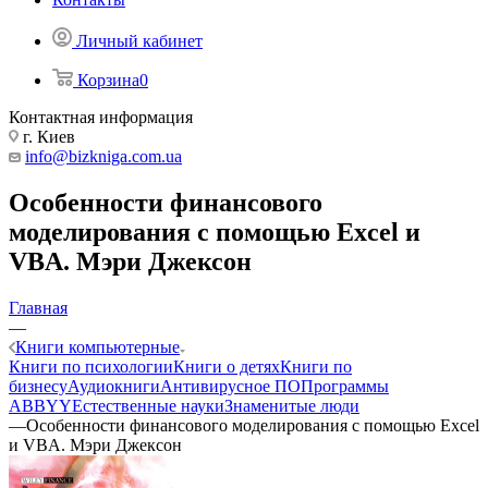
Личный кабинет
Корзина
0
Контактная информация
г. Киев
info@bizkniga.com.ua
Особенности финансового
моделирования с помощью Excel и
VBA. Мэри Джексон
Главная
—
Книги компьютерные
Книги по психологии
Книги о детях
Книги по
бизнесу
Аудиокниги
Антивирусное ПО
Программы
ABBYY
Естественные науки
Знаменитые люди
—
Особенности финансового моделирования с помощью Excel
и VBA. Мэри Джексон