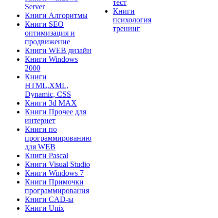
тест
Server
Книги
Книги Алгоритмы
психология
Книги SEO
тренинг
оптимизация и
продвижение
Книги WEB дизайн
Книги Windows
2000
Книги
HTML,XML,
Dynamic, CSS
Книги 3d MAX
Книги Прочее для
интернет
Книги по
программированию
для WEB
Книги Pascal
Книги Visual Studio
Книги Windows 7
Книги Примочки
программирования
Книги CAD-ы
Книги Unix