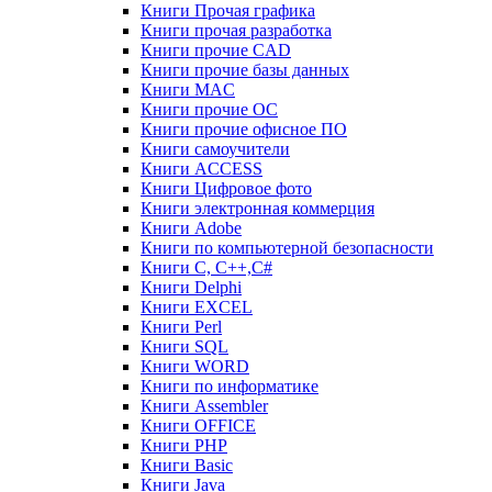
Книги Прочая графика
Книги прочая разработка
Книги прочие CAD
Книги прочие базы данных
Книги MAC
Книги прочие ОС
Книги прочие офисное ПО
Книги самоучители
Книги ACCESS
Книги Цифровое фото
Книги электронная коммерция
Книги Adobe
Книги по компьютерной безопасности
Книги C, C++,С#
Книги Delphi
Книги EXCEL
Книги Perl
Книги SQL
Книги WORD
Книги по информатике
Книги Assembler
Книги OFFICE
Книги PHP
Книги Basic
Книги Java