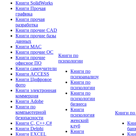
Книги SolidWorks
Книги Прочая
графика
Книги прочая
разработка
Книги прочие CAD
Книги прочие базы
данных
Книги MAC
Книги прочие ОС
Книги по
Книги прочие
психологии
офисное ПО
Книги самоучители
Книги по
Книги ACCESS
психоанализу
Книги Цифровое
Книги по
фото
психологии
Книги электронная
Книги по
коммерция
психологии
Книги Adobe
бизнеса
Книги по
Книги
компьютерной
Книги по
психология
безопасности
женский
Книги C, C++,С#
Кни
клуб
Книги Delphi
бан
Книги
Книги EXCEL
Кни