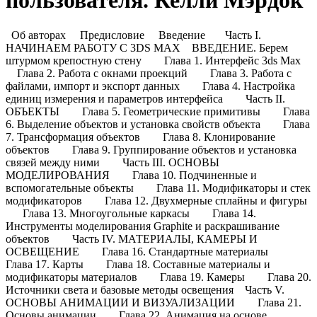
пользователя. Келли Мэрдок
Об авторах Предисловие Введение Часть I.
НАЧИНАЕМ РАБОТУ С 3DS MAX ВВЕДЕНИЕ. Берем
штурмом крепостную стену Глава 1. Интерфейс 3ds Max
Глава 2. Работа с окнами проекций Глава 3. Работа с
файлами, импорт и экспорт данных Глава 4. Настройка
единиц измерения и параметров интерфейса Часть II.
ОБЪЕКТЫ Глава 5. Геометрические примитивы Глава
6. Выделение объектов и установка свойств объекта Глава
7. Трансформация объектов Глава 8. Клонирование
объектов Глава 9. Группирование объектов и установка
связей между ними Часть III. ОСНОВЫ
МОДЕЛИРОВАНИЯ Глава 10. Подчиненные и
вспомогательные объекты Глава 11. Модификаторы и стек
модификаторов Глава 12. Двухмерные сплайны и фигуры
Глава 13. Многоугольные каркасы Глава 14.
Инструменты моделирования Graphite и раскрашивание
объектов Часть IV. МАТЕРИАЛЫ, КАМЕРЫ И
ОСВЕЩЕНИЕ Глава 16. Стандартные материалы
Глава 17. Карты Глава 18. Составные материалы и
модификаторы материалов Глава 19. Камеры Глава 20.
Источники света и базовые методы освещения Часть V.
ОСНОВЫ АНИМАЦИИ И ВИЗУАЛИЗАЦИИ Глава 21.
Основы анимации Глава 22. Анимация на основе