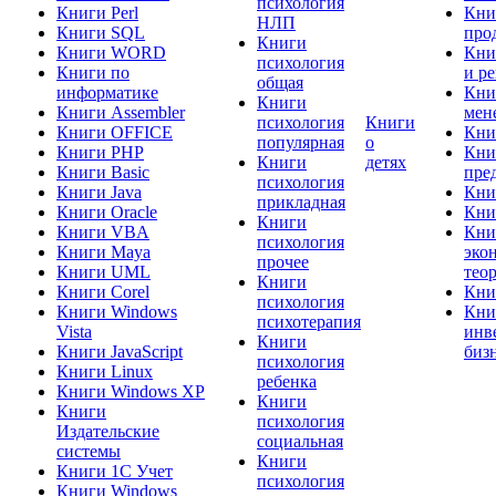
психология
Книги Perl
Кни
НЛП
Книги SQL
про
Книги
Книги WORD
Кни
психология
Книги по
и р
общая
информатике
Кни
Книги
Книги Assembler
мен
психология
Книги
Книги OFFICE
Кни
популярная
о
Книги PHP
Кни
Книги
детях
Книги Basic
пре
психология
Книги Java
Кни
прикладная
Книги Oracle
Кни
Книги
Книги VBA
Кни
психология
Книги Maya
эко
прочее
Книги UML
тео
Книги
Книги Corel
Кни
психология
Книги Windows
Кни
психотерапия
Vista
инв
Книги
Книги JavaScript
биз
психология
Книги Linux
ребенка
Книги Windows XP
Книги
Книги
психология
Издательские
социальная
системы
Книги
Книги 1C Учет
психология
Книги Windows