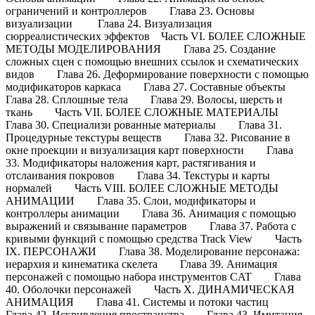
ограничений и контроллеров Глава 23. Основы
визуализации Глава 24. Визуализация
сюрреалистических эффектов Часть VI. БОЛЕЕ СЛОЖНЫЕ
МЕТОДЫ МОДЕЛИРОВАНИЯ Глава 25. Создание
сложных сцен с помощью внешних ссылок и схематических
видов Глава 26. Деформирование поверхности с помощью
модификаторов каркаса Глава 27. Составные объекты
Глава 28. Сплошные тела Глава 29. Волосы, шерсть и
ткань Часть VII. БОЛЕЕ СЛОЖНЫЕ МАТЕРИАЛЫ
Глава 30. Специализи рованные материалы Глава 31.
Процедурные текстуры веществ Глава 32. Рисование в
окне проекции и визуализация карт поверхности Глава
33. Модификаторы наложения карт, растягивания и
отслаивания покровов Глава 34. Текстуры и карты
нормалей Часть VIII. БОЛЕЕ СЛОЖНЫЕ МЕТОДЫ
АНИМАЦИИ Глава 35. Слои, модификаторы и
контроллеры анимации Глава 36. Анимация с помощью
выражений и связывание параметров Глава 37. Работа с
кривыми функций с помощью средства Track View Часть
IX. ПЕРСОНАЖИ Глава 38. Моделирование персонажа:
иерархия и кинематика скелета Глава 39. Анимация
персонажей с помощью набора инструментов CAT Глава
40. Оболочки персонажей Часть X. ДИНАМИЧЕСКАЯ
АНИМАЦИЯ Глава 41. Системы и потоки частиц
Глава 42. Искривления пространства Глава 43. Имитация