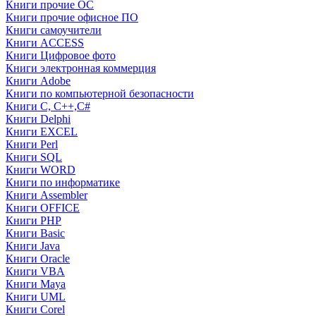
Книги прочие ОС
Книги прочие офисное ПО
Книги самоучители
Книги ACCESS
Книги Цифровое фото
Книги электронная коммерция
Книги Adobe
Книги по компьютерной безопасности
Книги C, C++,С#
Книги Delphi
Книги EXCEL
Книги Perl
Книги SQL
Книги WORD
Книги по информатике
Книги Assembler
Книги OFFICE
Книги PHP
Книги Basic
Книги Java
Книги Oracle
Книги VBA
Книги Maya
Книги UML
Книги Corel