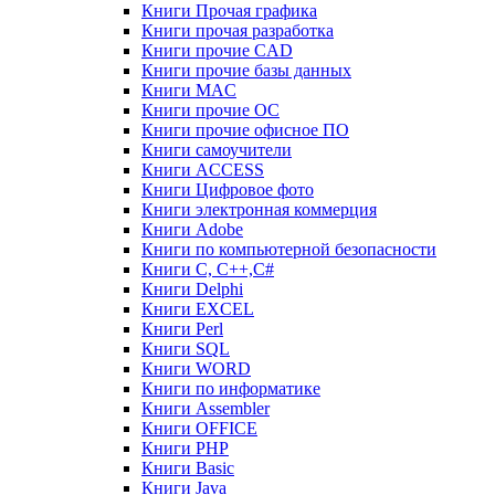
Книги Прочая графика
Книги прочая разработка
Книги прочие CAD
Книги прочие базы данных
Книги MAC
Книги прочие ОС
Книги прочие офисное ПО
Книги самоучители
Книги ACCESS
Книги Цифровое фото
Книги электронная коммерция
Книги Adobe
Книги по компьютерной безопасности
Книги C, C++,С#
Книги Delphi
Книги EXCEL
Книги Perl
Книги SQL
Книги WORD
Книги по информатике
Книги Assembler
Книги OFFICE
Книги PHP
Книги Basic
Книги Java