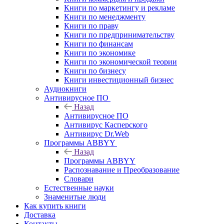
Книги по маркетингу и рекламе
Книги по менеджменту
Книги по праву
Книги по предпринимательству
Книги по финансам
Книги по экономике
Книги по экономической теории
Книги по бизнесу
Книги инвестиционный бизнес
Аудиокниги
Антивирусное ПО
Назад
Антивирусное ПО
Антивирус Касперского
Антивирус Dr.Web
Программы ABBYY
Назад
Программы ABBYY
Распознавание и Преобразование
Словари
Естественные науки
Знаменитые люди
Как купить книги
Доставка
Контакты