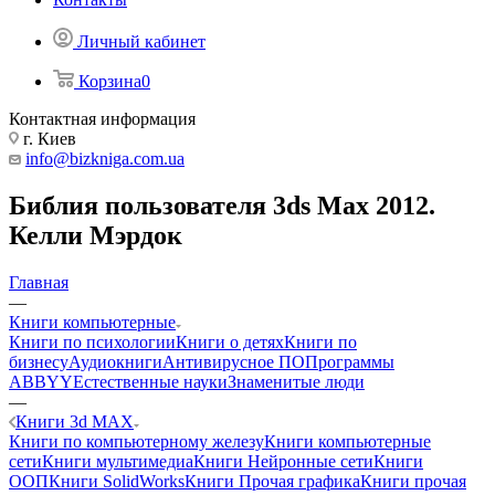
Личный кабинет
Корзина
0
Контактная информация
г. Киев
info@bizkniga.com.ua
Библия пользователя 3ds Max 2012.
Келли Мэрдок
Главная
—
Книги компьютерные
Книги по психологии
Книги о детях
Книги по
бизнесу
Аудиокниги
Антивирусное ПО
Программы
ABBYY
Естественные науки
Знаменитые люди
—
Книги 3d MAX
Книги по компьютерному железу
Книги компьютерные
сети
Книги мультимедиа
Книги Нейронные сети
Книги
ООП
Книги SolidWorks
Книги Прочая графика
Книги прочая