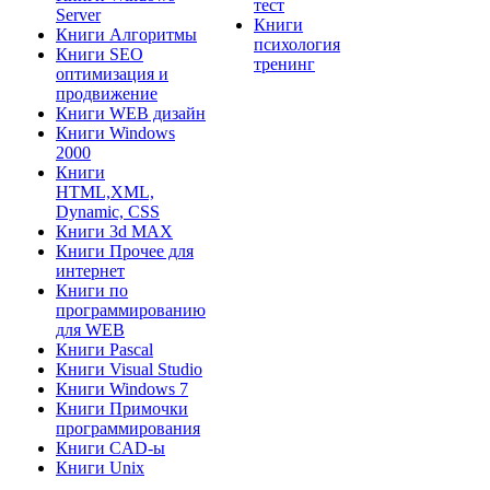
тест
Server
Книги
Книги Алгоритмы
психология
Книги SEO
тренинг
оптимизация и
продвижение
Книги WEB дизайн
Книги Windows
2000
Книги
HTML,XML,
Dynamic, CSS
Книги 3d MAX
Книги Прочее для
интернет
Книги по
программированию
для WEB
Книги Pascal
Книги Visual Studio
Книги Windows 7
Книги Примочки
программирования
Книги CAD-ы
Книги Unix