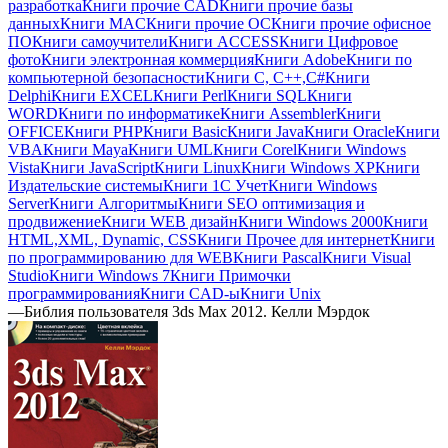
разработка
Книги прочие CAD
Книги прочие базы
данных
Книги MAC
Книги прочие ОС
Книги прочие офисное
ПО
Книги самоучители
Книги ACCESS
Книги Цифровое
фото
Книги электронная коммерция
Книги Adobe
Книги по
компьютерной безопасности
Книги C, C++,С#
Книги
Delphi
Книги EXCEL
Книги Perl
Книги SQL
Книги
WORD
Книги по информатике
Книги Assembler
Книги
OFFICE
Книги PHP
Книги Basic
Книги Java
Книги Oracle
Книги
VBA
Книги Maya
Книги UML
Книги Corel
Книги Windows
Vista
Книги JavaScript
Книги Linux
Книги Windows XP
Книги
Издательские системы
Книги 1C Учет
Книги Windows
Server
Книги Алгоритмы
Книги SEO оптимизация и
продвижение
Книги WEB дизайн
Книги Windows 2000
Книги
HTML,XML, Dynamic, CSS
Книги Прочее для интернет
Книги
по программированию для WEB
Книги Pascal
Книги Visual
Studio
Книги Windows 7
Книги Примочки
программирования
Книги CAD-ы
Книги Unix
—
Библия пользователя 3ds Max 2012. Келли Мэрдок