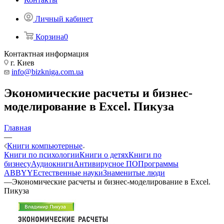
Личный кабинет
Корзина
0
Контактная информация
г. Киев
info@bizkniga.com.ua
Экономические расчеты и бизнес-
моделирование в Excel. Пикуза
Главная
—
Книги компьютерные
Книги по психологии
Книги о детях
Книги по
бизнесу
Аудиокниги
Антивирусное ПО
Программы
ABBYY
Естественные науки
Знаменитые люди
—
Экономические расчеты и бизнес-моделирование в Excel.
Пикуза