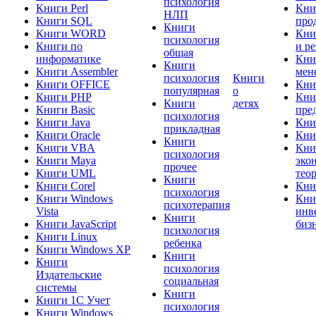
психология
Книги Perl
Кни
НЛП
Книги SQL
про
Книги
Книги WORD
Кни
психология
Книги по
и р
общая
информатике
Кни
Книги
Книги Assembler
мен
психология
Книги
Книги OFFICE
Кни
популярная
о
Книги PHP
Кни
Книги
детях
Книги Basic
пре
психология
Книги Java
Кни
прикладная
Книги Oracle
Кни
Книги
Книги VBA
Кни
психология
Книги Maya
эко
прочее
Книги UML
тео
Книги
Книги Corel
Кни
психология
Книги Windows
Кни
психотерапия
Vista
инв
Книги
Книги JavaScript
биз
психология
Книги Linux
ребенка
Книги Windows XP
Книги
Книги
психология
Издательские
социальная
системы
Книги
Книги 1C Учет
психология
Книги Windows