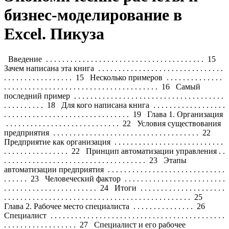
бизнес-моделирование в
Excel. Пикуза
Введение . . . . . . . . . . . . . . . . . . . . . . . . . . . . . . . . . . . . . . . 15 Зачем написана эта книга . . . . . . . . . . . . . . . . . . . . . . . . . . . . . . . . . . . . . . . . . . . . . . . . 15 Несколько примеров . . . . . . . . . . . . . . . . . . . . . . . . . . . . . . . . . . . . . . . . . . . . . . . . . . . . 16 Самый последний пример . . . . . . . . . . . . . . . . . . . . . . . . . . . . . . . . . . . . . . . . . . . . . . . 18 Для кого написана книга . . . . . . . . . . . . . . . . . . . . . . . . . . . . . . . . . . . . . . . . . . . . . . . . . 19 Глава 1. Организация . . . . . . . . . . . . . . . . . . . . . . . . . . . . 22 Условия существования предприятия . . . . . . . . . . . . . . . . . . . . . . . . . . . . . . . . . . . . 22 Предприятие как организация . . . . . . . . . . . . . . . . . . . . . . . . . . . . . . . . . . . . . . . . . . . 22 Принцип автоматизации управления . . . . . . . . . . . . . . . . . . . . . . . . . . . . . . . . . . . . . 23 Этапы автоматизации предприятия . . . . . . . . . . . . . . . . . . . . . . . . . . . . . . . . . . . 23 Человеческий фактор . . . . . . . . . . . . . . . . . . . . . . . . . . . . . . . . . . . . . . . . . . . . . . . . 24 Итоги . . . . . . . . . . . . . . . . . . . . . . . . . . . . . . . . . . . . . . . . . . . . . . . . . . . . . . . . . . . . . . . . . . . 25 Глава 2. Рабочее место специалиста . . . . . . . . . . . . . . . 26 Специалист . . . . . . . . . . . . . . . . . . . . . . . . . . . . . . . . . . . . . . . . . . . . . . . . . . . . . . . . . . . . . 27 Специалист и его рабочее пространство . . . . . . . . . . . . . . . . . . . . . . . . . . . . . . . 27 Электронное рабочее место . . . . . . . . . . . . . . . . . . . . . . . . . . . . . . . . . . . . . . . . . . . 28 Главное — увидеть проблему . . . . . . . . . . . . . . . . . . . . . . . . . . . . . . . . . . . . . . . . . . . . . 29 Повышение эффективности труда . . . . . . . . . . . . . . . . . . . . . . . . . . . . . . . . . . . . . . . 31 Итоги . . . . . . . . . . . . . . . . . . . . . . . . . . . . . . . . . . . . . . . . . . . . . . . . . . . . . . . . . . . . . . . . . . . 33 Глава 3. Подготовка к работе . . . . . . . . . . . . . . . . . . . . . . 34 Предварительная настройка команд Excel . . . . . . . . . . . . . . . . . . . . . . . . . . . . . . . . 34 Панель быстрого доступа Excel 2010 . . . . . . . . . . . . . . . . . . . . . . . . . . . . . . . . . . 34 Команды быстрого доступа Excel 2003 . . . . . . . . . . . . . . . . . . . . . . . . . . . . . . . . 35 Уровень безопасности . . . . . . . . . . . . . . . . . . . . . . . . . . . . . . . . . . . . . . . . . . . . . . . . 36 Возвращаемое формулой значение . . . . . . . . . . . . . . . . . . . . . . . . . . . . . . . . . . . . . . . 36 Табличные базы данных (списки) . . . . . . . . . . . . . . . . . . . . . . . . . . . . . . . . . . . . . . . . 37 Фильтрация списка . . . . . . . . . . . . . . . . . . . . . . . . . . . . . . . . . . . . . . . . . . . . . . . . . . 38 Сортировка списка . . . . . . . . . . . . . . . . . . . . . . . . . . . . . . . . . . . . . . . . . . . . . . . . . . . 40 Сортировка по нескольким столбцам или строкам . . . . . . . . . . . . . . . . . . . . . 40 Формулы промежуточных вычислений в списках . . . . . . . . . . . . . . . . . . . . . 43 Применение специальной вставки . . . . . . . . . . . . . . . . . . . . . . . . . . . . . . . . . . . . . . . 44 Лучший метод одновременного ввода формул в выделенный диапазон ячеек . . . . . . . . . . . . . . . . . . . . . . . . . . . . . . . . . . . . . . . . . . . . . . . . . . . . . . . . . . . . . . . . 45 Объекты VBA . . . . . . . . . . . . . . . . . . . . . . . . . . . . . . . . . . . . . . . . . . . . . . . . . . . . . . . . . . . 46 Свойства объектов . . . . . . . . . . . . . . . . . . . . . . . . . . . . . . . . . . . . . . . . . . . . . . . . . . . 47 Методы объектов . . . . . . . . . . . . . . . . . . . . . . . . . . . . . . . . . . . . . . . . . . . . . . . . . . . . . 48 Применение VBA для создания моделей . . . . . . . . . . . . . . . . . . . . . . . . . . . . . . 48 Терминология . . . . . . . . . . . . . . . . . . . . . . . . . . . . . . . . . . . . . . . . . . . . . . . . . . . . . . . . 49 Итоги . . . . . . . . . . . . . . . . . . . . . . . . . . . . . . . . . . . . . . . . . . . . . . . . . . . . . . . . . . . . . . . . . . . 49 Глава 4. Оформление и регистрация командировочных удостоверений . . . . . . . . . . . . . . . . 50 Журнал регистрации командировочных удостоверений . . . . . . . . . . . . . . . . . . . 50 Закрепление областей . . . . . . . . . . . . . . . . . . . . . . . . . . . . . . . . . . . . . . . . . . . . . . . . 50 Заполнение списка на листе ЖурналРегистрацииКУ . . . . . . . . . . . . . . . . . . 52 Форма командировочного удостоверения . . . . . . . . . . . . . . . . . . . . . . . . . . . . . . . . 54 Создание лицевой стороны формы удостоверения . . . . . . . . . . . . . . . . . . . . . 54 Формулы поиска информации . . . . . . . . . . . . . . . . . . . . . . . . . . . . . . . . . . . . . . . . 54 Обратная сторона командировочного удостоверения . . . . . . . . . . . . . . . . . . 56 Создание элементов управления . . . . . . . . . . . . . . . . . . . . . . . . . . . . . . . . . . . . . . . . . 56 Список . . . . . . . . . . . . . . . . . . . . . . . . . . . . . . . . . . . . . . . . . . . . . . . . . . . . . . . . . . . . . . 57 Счетчик . . . . . . . . . . . . . . . . . . . . . . . . . . . . . . . . . . . . . . . . . . . . . . . . . . . . . . . . . . . . . . 59 Вывод на печать бланка командировочного удостоверения . . . . . . . . . . . . . . . . 60 Вывод командировочного удостоверения на печать стандартными методами . . . . . . . . . . . . . . . . . . . . . . . . . . . . . . . . . . . . . . . . . . . 60 Вывод командировочного удостоверения на печать с помощью макроса . . . . . . . . . . . . . . . . . . . . . . . . . . . . . . . . . . . . . . . . . . . . . . . 60 Вставка содержимого выбранной строки в конец списка . . . . . . . . . . . . . . . . . . 70 Исследование кода VBA макроса вставки строки в Excel 2003 . . . . . . . . . . 70 Исследование кода VBA макроса вставки строки в Excel 2010 . . . . . . . . . . 74 Итоги . . . . . . . . . . . . . . . . . . . . . . . . . . . . . . . . . . . . . . . . . . . . . . . . . . . . . . . . . . . . . . . . . . . 77 Глава 5. Формирование и учет кассовых документов . . . . . . . . . . . . . . . . . . . . . . . . . . 78 Техническое задание . . . . . . . . . . . . . . . . . . . . . . . . . . . . . . . . . . . . . . . . . . . . . . . . . . . . . 79 Состав приложения . . . . . . . . . . . . . . . . . . . . . . . . . . . . . . . . . . . . . . . . . . . . . . . . . . . . . 79 Кассовый журнал . . . . . . . . . . . . . . . . . . . . . . . . . . . . . . . . . . . . . . . . . . . . . . . . . . . . . . . 79 Область табличной базы данных кассового журнала . . . . . . . . . . . . . . . . . . . 80 Приемы автоматизации при заполнении журнала кассовых документов . . . . . . . . . . . . . . . . . . . . . . . . . . . . . . . . . . . . . . . . . . . . . . 83 Изменение параметров Excel перед записью макросов . . . . . . . . . . . . . . . . . 84 Абсолютная, относительная и смешанные ссылки при записи и выполнении макроса . . . . . . . . . . . . . . . . . . . . . . . . . . . . . . . . . . . . . . . . . . . . 85 Создание процедуры автоматического заполнения журнала . . . . . . . . . . . . . . . 93 Запись кода VBA при вводе формул в процессе записи макроса . . . . . . . . 93 Подпрограмма ввода записи в журнал регистрации кассовых документов . . . . . . . . . . . . . . . . . . . . . . . . . . . . . . . . . . . . . . . . . . . . . . . . . . . . . . 100 Пользовательские диалоговые окна . . . . . . . . . . . . . . . . . . . . . . . . . . . . . . . . . . 104 Автоматизация заполнения данных расходного ордера . . . . . . . . . . . . . . . 107 Расходный кассовый ордер . . . . . . . . . . . . . . . . . . . . . . . . . . . . . . . . . . . . . . . . . . . . . 108 Приходный кассовый ордер . . . . . . . . . . . . . . . . . . . . . . . . . . . . . . . . . . . . . . . . . . . . 109 Квитанция к приходному кассовому ордеру . . . . . . . . . . . . . . . . . . . . . . . . . . 110 Итоги . . . . . . . . . . . . . . . . . . . . . . . . . . . . . . . . . . . . . . . . . . . . . . . . . . . . . . . . . . . . . . . . . . 111 Глава 6. Учет расхода топлива . . . . . . . . . . . . . . . . . . . 112 Схема потоков информации при вводе и обработке данных по путевым листам . . . . . . . . . . . . . . . . . . . . . . . . . . . . . . . . . . . . . . . . . . . . . . . . . . 112 Состав приложения . . . . . . . . . . . . . . . . . . . . . . . . . . . . . . . . . . . . . . . . . . . . . . . . . . . . 113 Рабочий лист Модель . . . . . . . . . . . . . . . . . . . . . . . . . . . . . . . . . . . . . . . . . . . . . . . 113 Рабочий лист Водители . . . . . . . . . . . . . . . . . . . . . . . . . . . . . . . . . . . . . . . . . . . . . 114 Рабочий лист Нормы . . . . . . . . . . . . . . . . . . . . . . . . . . . . . . . . . . . . . . . . . . . . . . . . 115 Рабочий лист БазаДанных . . . . . . . . . . . . . . . . . . . . . . . . . . . . . . . . . . . . . . . . . . . 119 Рабочий лист ВводДанных . . . . . . . . . . . . . . . . . . . . . . . . . . . . . . . . . . . . . . . . . . 120 Создание таблицы ввода данных на листе ВводДанных . . . . . . . . . . . . . . . . . . . . . . . . . . . . . . . . . . . . . . . . . . . . . . . 121 Область ввода и расчета обязательных параметров . . . . . . . . . . . . . . . . . . . 121 Ввод данных по автомобилю и водителю . . . . . . . . . . . . . . . . . . . . . . . . .