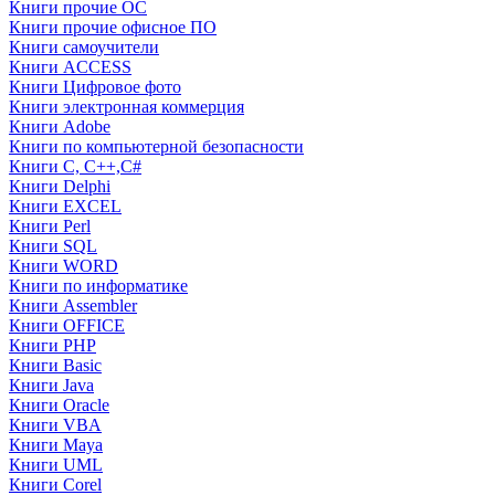
Книги прочие ОС
Книги прочие офисное ПО
Книги самоучители
Книги ACCESS
Книги Цифровое фото
Книги электронная коммерция
Книги Adobe
Книги по компьютерной безопасности
Книги C, C++,С#
Книги Delphi
Книги EXCEL
Книги Perl
Книги SQL
Книги WORD
Книги по информатике
Книги Assembler
Книги OFFICE
Книги PHP
Книги Basic
Книги Java
Книги Oracle
Книги VBA
Книги Maya
Книги UML
Книги Corel