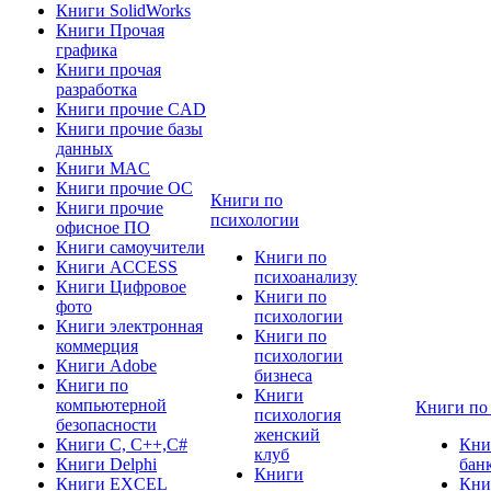
Книги SolidWorks
Книги Прочая
графика
Книги прочая
разработка
Книги прочие CAD
Книги прочие базы
данных
Книги MAC
Книги прочие ОС
Книги по
Книги прочие
психологии
офисное ПО
Книги самоучители
Книги по
Книги ACCESS
психоанализу
Книги Цифровое
Книги по
фото
психологии
Книги электронная
Книги по
коммерция
психологии
Книги Adobe
бизнеса
Книги по
Книги
компьютерной
Книги по
психология
безопасности
женский
Книги C, C++,С#
Кни
клуб
Книги Delphi
бан
Книги
Книги EXCEL
Кни