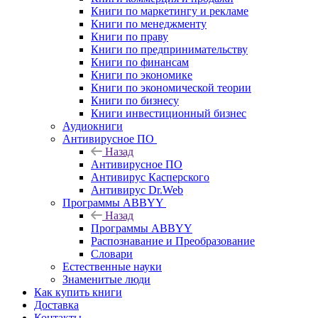
Книги по маркетингу и рекламе
Книги по менеджменту
Книги по праву
Книги по предпринимательству
Книги по финансам
Книги по экономике
Книги по экономической теории
Книги по бизнесу
Книги инвестиционный бизнес
Аудиокниги
Антивирусное ПО
Назад
Антивирусное ПО
Антивирус Касперского
Антивирус Dr.Web
Программы ABBYY
Назад
Программы ABBYY
Распознавание и Преобразование
Словари
Естественные науки
Знаменитые люди
Как купить книги
Доставка
Контакты