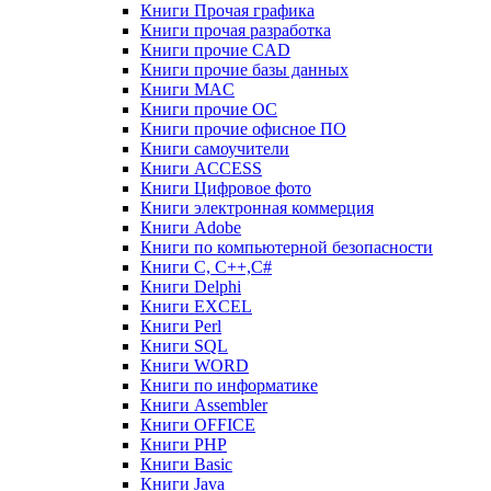
Книги Прочая графика
Книги прочая разработка
Книги прочие CAD
Книги прочие базы данных
Книги MAC
Книги прочие ОС
Книги прочие офисное ПО
Книги самоучители
Книги ACCESS
Книги Цифровое фото
Книги электронная коммерция
Книги Adobe
Книги по компьютерной безопасности
Книги C, C++,С#
Книги Delphi
Книги EXCEL
Книги Perl
Книги SQL
Книги WORD
Книги по информатике
Книги Assembler
Книги OFFICE
Книги PHP
Книги Basic
Книги Java