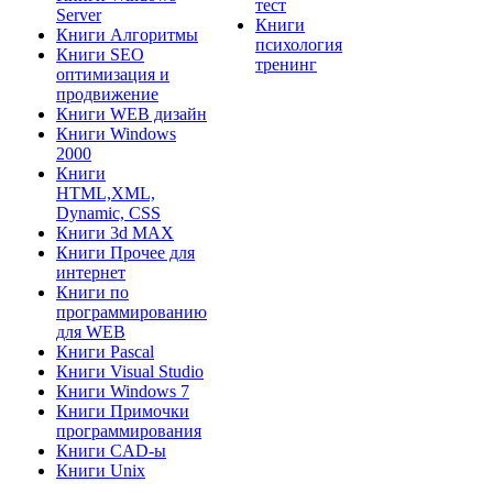
тест
Server
Книги
Книги Алгоритмы
психология
Книги SEO
тренинг
оптимизация и
продвижение
Книги WEB дизайн
Книги Windows
2000
Книги
HTML,XML,
Dynamic, CSS
Книги 3d MAX
Книги Прочее для
интернет
Книги по
программированию
для WEB
Книги Pascal
Книги Visual Studio
Книги Windows 7
Книги Примочки
программирования
Книги CAD-ы
Книги Unix