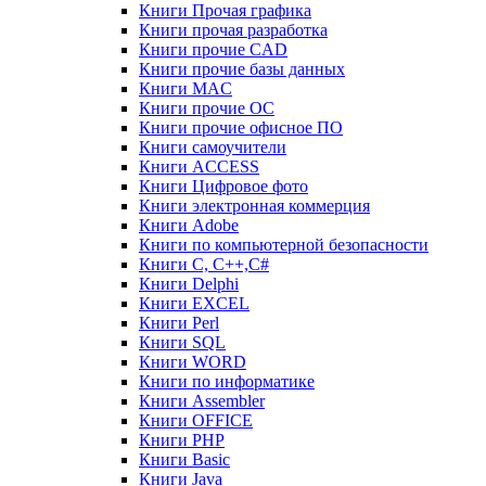
Книги Прочая графика
Книги прочая разработка
Книги прочие CAD
Книги прочие базы данных
Книги MAC
Книги прочие ОС
Книги прочие офисное ПО
Книги самоучители
Книги ACCESS
Книги Цифровое фото
Книги электронная коммерция
Книги Adobe
Книги по компьютерной безопасности
Книги C, C++,С#
Книги Delphi
Книги EXCEL
Книги Perl
Книги SQL
Книги WORD
Книги по информатике
Книги Assembler
Книги OFFICE
Книги PHP
Книги Basic
Книги Java