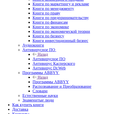
Книги по маркетингу и рекламе
Книги по менеджменту
Книги по праву
Книги по предпринимательству
Книги по финансам
Книги по экономике
Книги по экономической теории
Книги по бизнесу
Книги инвестиционный бизнес
Аудиокниги
Антивирусное ПО
Назад
Антивирусное ПО
Антивирус Касперского
Антивирус Dr.Web
Программы ABBYY
Назад
Программы ABBYY
Распознавание и Преобразование
Словари
Естественные науки
Знаменитые люди
Как купить книги
Доставка
Контакты