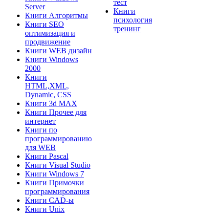
тест
Server
Книги
Книги Алгоритмы
психология
Книги SEO
тренинг
оптимизация и
продвижение
Книги WEB дизайн
Книги Windows
2000
Книги
HTML,XML,
Dynamic, CSS
Книги 3d MAX
Книги Прочее для
интернет
Книги по
программированию
для WEB
Книги Pascal
Книги Visual Studio
Книги Windows 7
Книги Примочки
программирования
Книги CAD-ы
Книги Unix