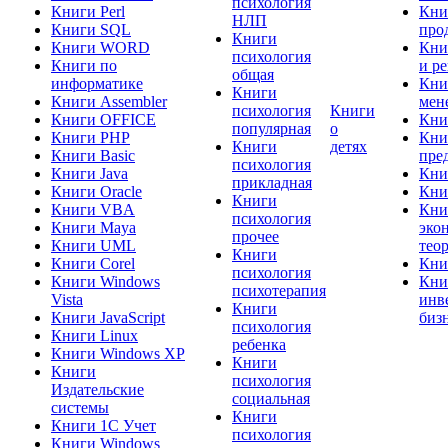
психология
Книги Perl
Кни
НЛП
Книги SQL
про
Книги
Книги WORD
Кни
психология
Книги по
и р
общая
информатике
Кни
Книги
Книги Assembler
мен
психология
Книги
Книги OFFICE
Кни
популярная
о
Книги PHP
Кни
Книги
детях
Книги Basic
пре
психология
Книги Java
Кни
прикладная
Книги Oracle
Кни
Книги
Книги VBA
Кни
психология
Книги Maya
эко
прочее
Книги UML
тео
Книги
Книги Corel
Кни
психология
Книги Windows
Кни
психотерапия
Vista
инв
Книги
Книги JavaScript
биз
психология
Книги Linux
ребенка
Книги Windows XP
Книги
Книги
психология
Издательские
социальная
системы
Книги
Книги 1C Учет
психология
Книги Windows