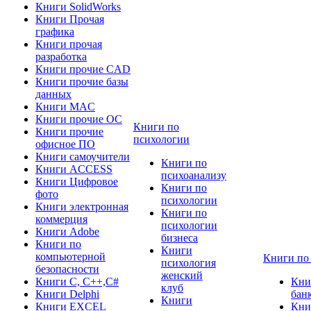
Книги SolidWorks
Книги Прочая
графика
Книги прочая
разработка
Книги прочие CAD
Книги прочие базы
данных
Книги MAC
Книги прочие ОС
Книги по
Книги прочие
психологии
офисное ПО
Книги самоучители
Книги по
Книги ACCESS
психоанализу
Книги Цифровое
Книги по
фото
психологии
Книги электронная
Книги по
коммерция
психологии
Книги Adobe
бизнеса
Книги по
Книги
компьютерной
Книги по
психология
безопасности
женский
Книги C, C++,С#
Кни
клуб
Книги Delphi
бан
Книги
Книги EXCEL
Кни