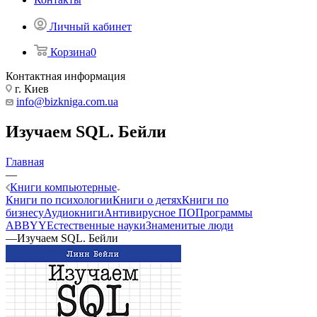
Личный кабинет
Корзина
0
Контактная информация
г. Киев
info@bizkniga.com.ua
Изучаем SQL. Бейли
Главная
—
Книги компьютерные
Книги по психологии
Книги о детях
Книги по
бизнесу
Аудиокниги
Антивирусное ПО
Программы
ABBYY
Естественные науки
Знаменитые люди
—
Изучаем SQL. Бейли