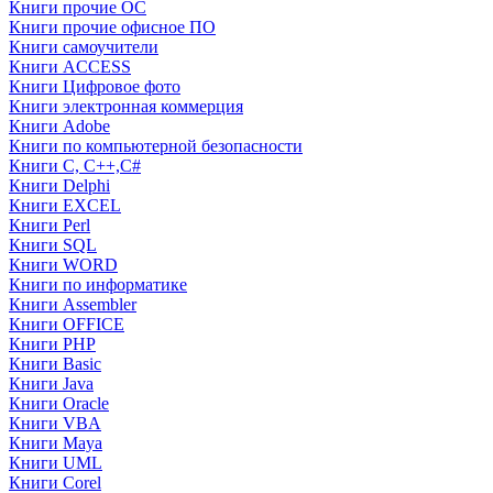
Книги прочие ОС
Книги прочие офисное ПО
Книги самоучители
Книги ACCESS
Книги Цифровое фото
Книги электронная коммерция
Книги Adobe
Книги по компьютерной безопасности
Книги C, C++,С#
Книги Delphi
Книги EXCEL
Книги Perl
Книги SQL
Книги WORD
Книги по информатике
Книги Assembler
Книги OFFICE
Книги PHP
Книги Basic
Книги Java
Книги Oracle
Книги VBA
Книги Maya
Книги UML
Книги Corel