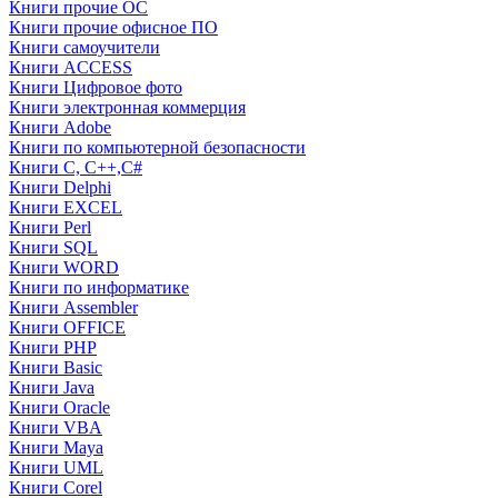
Книги прочие ОС
Книги прочие офисное ПО
Книги самоучители
Книги ACCESS
Книги Цифровое фото
Книги электронная коммерция
Книги Adobe
Книги по компьютерной безопасности
Книги C, C++,С#
Книги Delphi
Книги EXCEL
Книги Perl
Книги SQL
Книги WORD
Книги по информатике
Книги Assembler
Книги OFFICE
Книги PHP
Книги Basic
Книги Java
Книги Oracle
Книги VBA
Книги Maya
Книги UML
Книги Corel