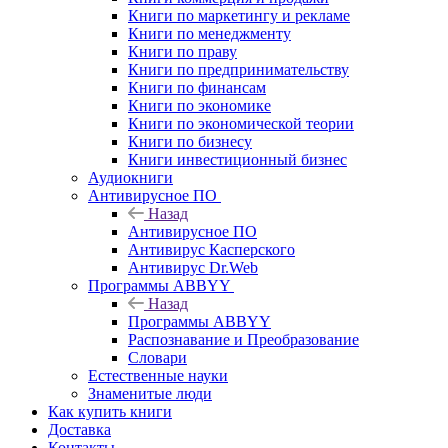
Книги по маркетингу и рекламе
Книги по менеджменту
Книги по праву
Книги по предпринимательству
Книги по финансам
Книги по экономике
Книги по экономической теории
Книги по бизнесу
Книги инвестиционный бизнес
Аудиокниги
Антивирусное ПО
Назад
Антивирусное ПО
Антивирус Касперского
Антивирус Dr.Web
Программы ABBYY
Назад
Программы ABBYY
Распознавание и Преобразование
Словари
Естественные науки
Знаменитые люди
Как купить книги
Доставка
Контакты