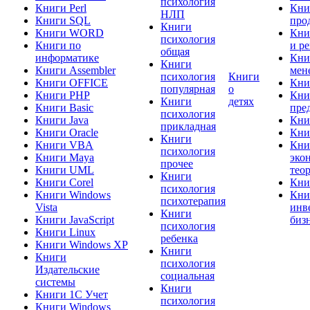
психология
Книги Perl
Кни
НЛП
Книги SQL
про
Книги
Книги WORD
Кни
психология
Книги по
и р
общая
информатике
Кни
Книги
Книги Assembler
мен
психология
Книги
Книги OFFICE
Кни
популярная
о
Книги PHP
Кни
Книги
детях
Книги Basic
пре
психология
Книги Java
Кни
прикладная
Книги Oracle
Кни
Книги
Книги VBA
Кни
психология
Книги Maya
эко
прочее
Книги UML
тео
Книги
Книги Corel
Кни
психология
Книги Windows
Кни
психотерапия
Vista
инв
Книги
Книги JavaScript
биз
психология
Книги Linux
ребенка
Книги Windows XP
Книги
Книги
психология
Издательские
социальная
системы
Книги
Книги 1C Учет
психология
Книги Windows