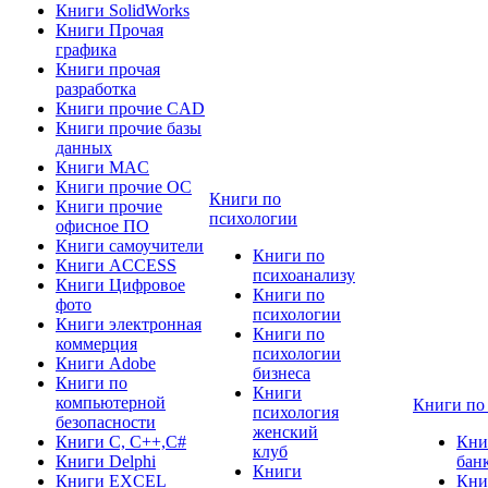
Книги SolidWorks
Книги Прочая
графика
Книги прочая
разработка
Книги прочие CAD
Книги прочие базы
данных
Книги MAC
Книги прочие ОС
Книги по
Книги прочие
психологии
офисное ПО
Книги самоучители
Книги по
Книги ACCESS
психоанализу
Книги Цифровое
Книги по
фото
психологии
Книги электронная
Книги по
коммерция
психологии
Книги Adobe
бизнеса
Книги по
Книги
компьютерной
Книги по
психология
безопасности
женский
Книги C, C++,С#
Кни
клуб
Книги Delphi
бан
Книги
Книги EXCEL
Кни