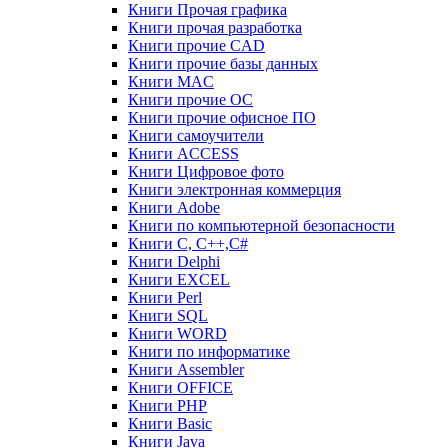
Книги Прочая графика
Книги прочая разработка
Книги прочие CAD
Книги прочие базы данных
Книги MAC
Книги прочие ОС
Книги прочие офисное ПО
Книги самоучители
Книги ACCESS
Книги Цифровое фото
Книги электронная коммерция
Книги Adobe
Книги по компьютерной безопасности
Книги C, C++,С#
Книги Delphi
Книги EXCEL
Книги Perl
Книги SQL
Книги WORD
Книги по информатике
Книги Assembler
Книги OFFICE
Книги PHP
Книги Basic
Книги Java