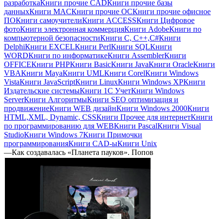
разработка
Книги прочие CAD
Книги прочие базы
данных
Книги MAC
Книги прочие ОС
Книги прочие офисное
ПО
Книги самоучители
Книги ACCESS
Книги Цифровое
фото
Книги электронная коммерция
Книги Adobe
Книги по
компьютерной безопасности
Книги C, C++,С#
Книги
Delphi
Книги EXCEL
Книги Perl
Книги SQL
Книги
WORD
Книги по информатике
Книги Assembler
Книги
OFFICE
Книги PHP
Книги Basic
Книги Java
Книги Oracle
Книги
VBA
Книги Maya
Книги UML
Книги Corel
Книги Windows
Vista
Книги JavaScript
Книги Linux
Книги Windows XP
Книги
Издательские системы
Книги 1C Учет
Книги Windows
Server
Книги Алгоритмы
Книги SEO оптимизация и
продвижение
Книги WEB дизайн
Книги Windows 2000
Книги
HTML,XML, Dynamic, CSS
Книги Прочее для интернет
Книги
по программированию для WEB
Книги Pascal
Книги Visual
Studio
Книги Windows 7
Книги Примочки
программирования
Книги CAD-ы
Книги Unix
—
Как создавалась «Планета пауков». Попов