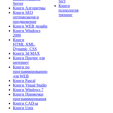
тест
Server
Книги
Книги Алгоритмы
психология
Книги SEO
тренинг
оптимизация и
продвижение
Книги WEB дизайн
Книги Windows
2000
Книги
HTML,XML,
Dynamic, CSS
Книги 3d MAX
Книги Прочее для
интернет
Книги по
программированию
для WEB
Книги Pascal
Книги Visual Studio
Книги Windows 7
Книги Примочки
программирования
Книги CAD-ы
Книги Unix