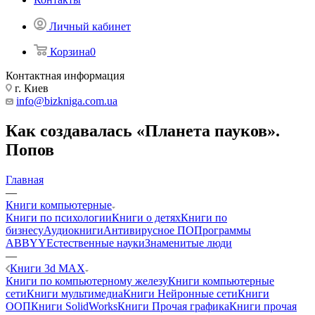
Личный кабинет
Корзина
0
Контактная информация
г. Киев
info@bizkniga.com.ua
Как создавалась «Планета пауков».
Попов
Главная
—
Книги компьютерные
Книги по психологии
Книги о детях
Книги по
бизнесу
Аудиокниги
Антивирусное ПО
Программы
ABBYY
Естественные науки
Знаменитые люди
—
Книги 3d MAX
Книги по компьютерному железу
Книги компьютерные
сети
Книги мультимедиа
Книги Нейронные сети
Книги
ООП
Книги SolidWorks
Книги Прочая графика
Книги прочая