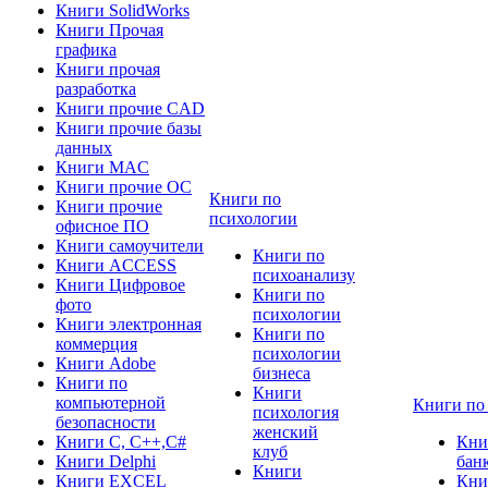
Книги SolidWorks
Книги Прочая
графика
Книги прочая
разработка
Книги прочие CAD
Книги прочие базы
данных
Книги MAC
Книги прочие ОС
Книги по
Книги прочие
психологии
офисное ПО
Книги самоучители
Книги по
Книги ACCESS
психоанализу
Книги Цифровое
Книги по
фото
психологии
Книги электронная
Книги по
коммерция
психологии
Книги Adobe
бизнеса
Книги по
Книги
компьютерной
Книги по
психология
безопасности
женский
Книги C, C++,С#
Кни
клуб
Книги Delphi
бан
Книги
Книги EXCEL
Кни