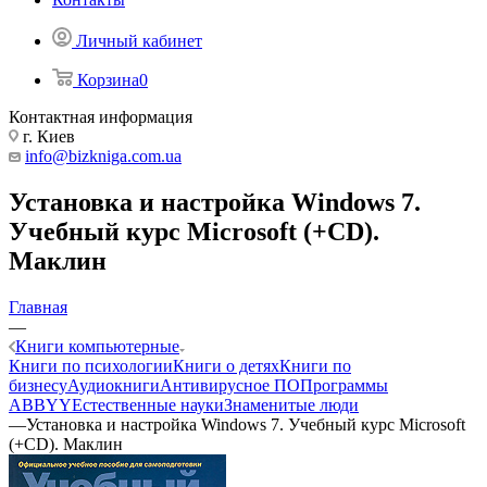
Личный кабинет
Корзина
0
Контактная информация
г. Киев
info@bizkniga.com.ua
Установка и настройка Windows 7.
Учебный курс Microsoft (+CD).
Маклин
Главная
—
Книги компьютерные
Книги по психологии
Книги о детях
Книги по
бизнесу
Аудиокниги
Антивирусное ПО
Программы
ABBYY
Естественные науки
Знаменитые люди
—
Установка и настройка Windows 7. Учебный курс Microsoft
(+CD). Маклин