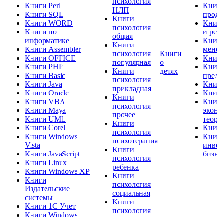
психология
Книги Perl
Кни
НЛП
Книги SQL
про
Книги
Книги WORD
Кни
психология
Книги по
и р
общая
информатике
Кни
Книги
Книги Assembler
мен
психология
Книги
Книги OFFICE
Кни
популярная
о
Книги PHP
Кни
Книги
детях
Книги Basic
пре
психология
Книги Java
Кни
прикладная
Книги Oracle
Кни
Книги
Книги VBA
Кни
психология
Книги Maya
эко
прочее
Книги UML
тео
Книги
Книги Corel
Кни
психология
Книги Windows
Кни
психотерапия
Vista
инв
Книги
Книги JavaScript
биз
психология
Книги Linux
ребенка
Книги Windows XP
Книги
Книги
психология
Издательские
социальная
системы
Книги
Книги 1C Учет
психология
Книги Windows