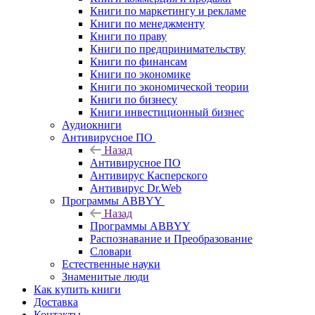
Книги по маркетингу и рекламе
Книги по менеджменту
Книги по праву
Книги по предпринимательству
Книги по финансам
Книги по экономике
Книги по экономической теории
Книги по бизнесу
Книги инвестиционный бизнес
Аудиокниги
Антивирусное ПО
Назад
Антивирусное ПО
Антивирус Касперского
Антивирус Dr.Web
Программы ABBYY
Назад
Программы ABBYY
Распознавание и Преобразование
Словари
Естественные науки
Знаменитые люди
Как купить книги
Доставка
Контакты