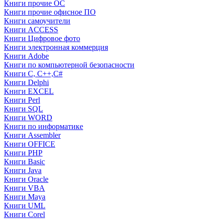
Книги прочие ОС
Книги прочие офисное ПО
Книги самоучители
Книги ACCESS
Книги Цифровое фото
Книги электронная коммерция
Книги Adobe
Книги по компьютерной безопасности
Книги C, C++,С#
Книги Delphi
Книги EXCEL
Книги Perl
Книги SQL
Книги WORD
Книги по информатике
Книги Assembler
Книги OFFICE
Книги PHP
Книги Basic
Книги Java
Книги Oracle
Книги VBA
Книги Maya
Книги UML
Книги Corel