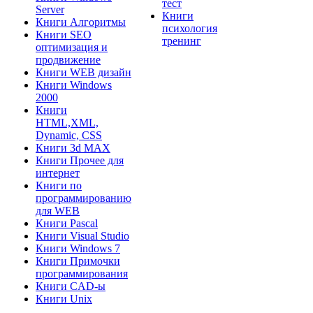
тест
Server
Книги
Книги Алгоритмы
психология
Книги SEO
тренинг
оптимизация и
продвижение
Книги WEB дизайн
Книги Windows
2000
Книги
HTML,XML,
Dynamic, CSS
Книги 3d MAX
Книги Прочее для
интернет
Книги по
программированию
для WEB
Книги Pascal
Книги Visual Studio
Книги Windows 7
Книги Примочки
программирования
Книги CAD-ы
Книги Unix