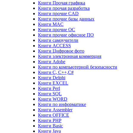
Книги Прочая графика
Книги прочая разработка
Книги прочие CAD
Книги прочие базы данных
Книги MAC
Книги прочие ОС
Книги прочие офисное ПО
Книги самоучители
Книги ACCESS
Книги Цифровое фото
Книги электронная коммерция
Книги Adobe
Книги по компьютерной безопасности
Книги C, C++,С#
Книги Delphi
Книги EXCEL
Книги Perl
Книги SQL
Книги WORD
Книги по информатике
Книги Assembler
Книги OFFICE
Книги PHP
Книги Basic
Книги Java