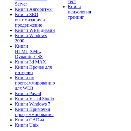
тест
Server
Книги
Книги Алгоритмы
психология
Книги SEO
тренинг
оптимизация и
продвижение
Книги WEB дизайн
Книги Windows
2000
Книги
HTML,XML,
Dynamic, CSS
Книги 3d MAX
Книги Прочее для
интернет
Книги по
программированию
для WEB
Книги Pascal
Книги Visual Studio
Книги Windows 7
Книги Примочки
программирования
Книги CAD-ы
Книги Unix