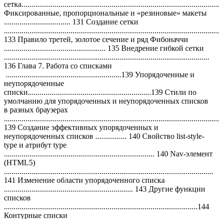
сетка..................................................................................................
Фиксированные, пропорциональные и «резиновые» макеты
.................................. 131 Создание сетки
..............................................................................................................
133 Правило третей, золотое сечение и ряд Фибоначчи
.................................................... 135 Внедрение гибкой сетки
.........................................................................................................
136 Глава 7. Работа со списками
...........................................................139 Упорядоченные и
неупорядоченные
списки...............................................................139 Стили по
умолчанию для упорядоченных и неупорядоченных списков
в разных браузерах
..............................................................................................................
139 Создание эффективных упорядоченных и
неупорядоченных списков ................ 140 Свойство list-style-
type и атрибут type
............................................................................. 140 Nav-элемент
(HTML5)
...........................................................................................................
141 Изменение области упорядоченного списка
.................................................................. 143 Другие функции
списков
...................................................................................................144
Контурные списки