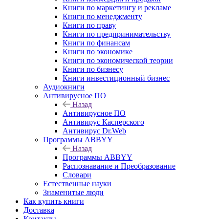
Книги по маркетингу и рекламе
Книги по менеджменту
Книги по праву
Книги по предпринимательству
Книги по финансам
Книги по экономике
Книги по экономической теории
Книги по бизнесу
Книги инвестиционный бизнес
Аудиокниги
Антивирусное ПО
Назад
Антивирусное ПО
Антивирус Касперского
Антивирус Dr.Web
Программы ABBYY
Назад
Программы ABBYY
Распознавание и Преобразование
Словари
Естественные науки
Знаменитые люди
Как купить книги
Доставка
Контакты