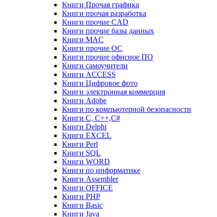
Книги Прочая графика
Книги прочая разработка
Книги прочие CAD
Книги прочие базы данных
Книги MAC
Книги прочие ОС
Книги прочие офисное ПО
Книги самоучители
Книги ACCESS
Книги Цифровое фото
Книги электронная коммерция
Книги Adobe
Книги по компьютерной безопасности
Книги C, C++,С#
Книги Delphi
Книги EXCEL
Книги Perl
Книги SQL
Книги WORD
Книги по информатике
Книги Assembler
Книги OFFICE
Книги PHP
Книги Basic
Книги Java