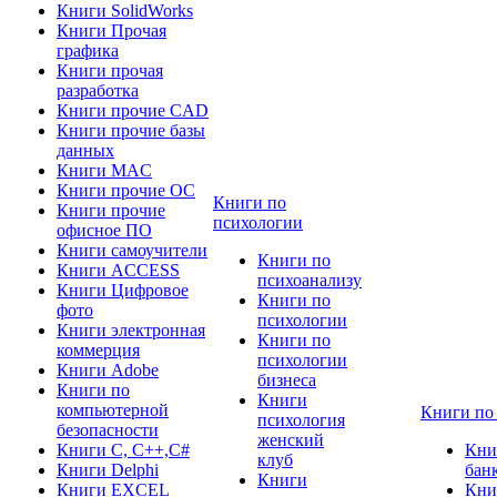
Книги SolidWorks
Книги Прочая
графика
Книги прочая
разработка
Книги прочие CAD
Книги прочие базы
данных
Книги MAC
Книги прочие ОС
Книги по
Книги прочие
психологии
офисное ПО
Книги самоучители
Книги по
Книги ACCESS
психоанализу
Книги Цифровое
Книги по
фото
психологии
Книги электронная
Книги по
коммерция
психологии
Книги Adobe
бизнеса
Книги по
Книги
компьютерной
Книги по
психология
безопасности
женский
Книги C, C++,С#
Кни
клуб
Книги Delphi
бан
Книги
Книги EXCEL
Кни