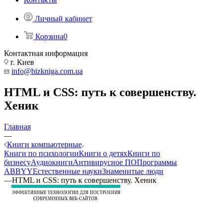
Личный кабинет
Корзина
0
Контактная информация
г. Киев
info@bizkniga.com.ua
HTML и CSS: путь к совершенству.
Хеник
Главная
—
Книги компьютерные
Книги по психологии
Книги о детях
Книги по
бизнесу
Аудиокниги
Антивирусное ПО
Программы
ABBYY
Естественные науки
Знаменитые люди
—
HTML и CSS: путь к совершенству. Хеник