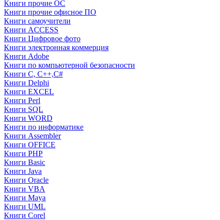
Книги прочие ОС
Книги прочие офисное ПО
Книги самоучители
Книги ACCESS
Книги Цифровое фото
Книги электронная коммерция
Книги Adobe
Книги по компьютерной безопасности
Книги C, C++,С#
Книги Delphi
Книги EXCEL
Книги Perl
Книги SQL
Книги WORD
Книги по информатике
Книги Assembler
Книги OFFICE
Книги PHP
Книги Basic
Книги Java
Книги Oracle
Книги VBA
Книги Maya
Книги UML
Книги Corel