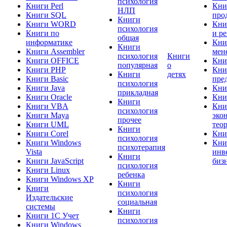
психология
Книги Perl
Кни
НЛП
Книги SQL
про
Книги
Книги WORD
Кни
психология
Книги по
и р
общая
информатике
Кни
Книги
Книги Assembler
мен
психология
Книги
Книги OFFICE
Кни
популярная
о
Книги PHP
Кни
Книги
детях
Книги Basic
пре
психология
Книги Java
Кни
прикладная
Книги Oracle
Кни
Книги
Книги VBA
Кни
психология
Книги Maya
эко
прочее
Книги UML
тео
Книги
Книги Corel
Кни
психология
Книги Windows
Кни
психотерапия
Vista
инв
Книги
Книги JavaScript
биз
психология
Книги Linux
ребенка
Книги Windows XP
Книги
Книги
психология
Издательские
социальная
системы
Книги
Книги 1C Учет
психология
Книги Windows