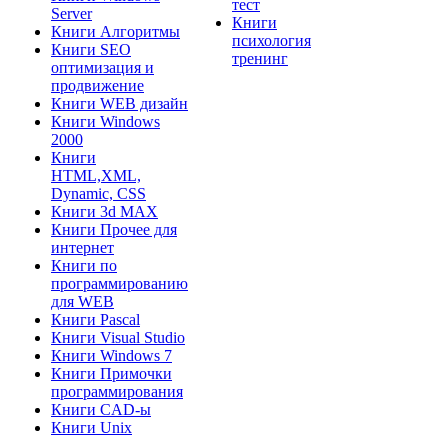
тест
Server
Книги
Книги Алгоритмы
психология
Книги SEO
тренинг
оптимизация и
продвижение
Книги WEB дизайн
Книги Windows
2000
Книги
HTML,XML,
Dynamic, CSS
Книги 3d MAX
Книги Прочее для
интернет
Книги по
программированию
для WEB
Книги Pascal
Книги Visual Studio
Книги Windows 7
Книги Примочки
программирования
Книги CAD-ы
Книги Unix