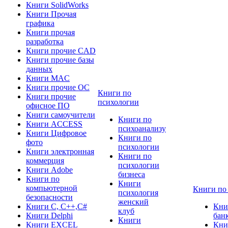
Книги SolidWorks
Книги Прочая
графика
Книги прочая
разработка
Книги прочие CAD
Книги прочие базы
данных
Книги MAC
Книги прочие ОС
Книги по
Книги прочие
психологии
офисное ПО
Книги самоучители
Книги по
Книги ACCESS
психоанализу
Книги Цифровое
Книги по
фото
психологии
Книги электронная
Книги по
коммерция
психологии
Книги Adobe
бизнеса
Книги по
Книги
компьютерной
Книги по
психология
безопасности
женский
Книги C, C++,С#
Кни
клуб
Книги Delphi
бан
Книги
Книги EXCEL
Кни