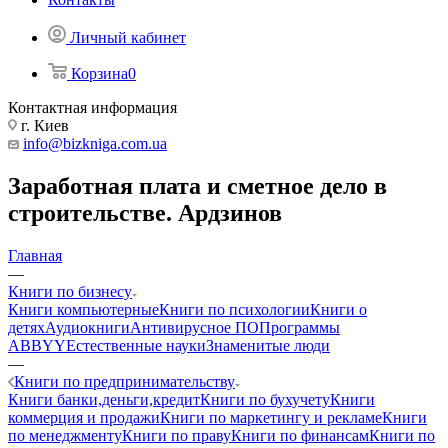
Личный кабинет
Корзина
0
Контактная информация
г. Киев
info@bizkniga.com.ua
Заработная плата и сметное дело в
строительстве. Ардзинов
Главная
—
Книги по бизнесу
Книги компьютерные
Книги по психологии
Книги о
детях
Аудиокниги
Антивирусное ПО
Программы
ABBYY
Естественные науки
Знаменитые люди
—
Книги по предпринимательству
Книги банки,деньги,кредит
Книги по бухучету
Книги
коммерция и продажи
Книги по маркетингу и рекламе
Книги
по менеджменту
Книги по праву
Книги по финансам
Книги по