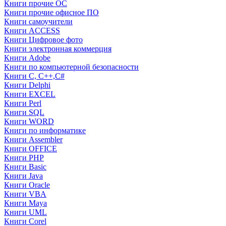
Книги прочие ОС
Книги прочие офисное ПО
Книги самоучители
Книги ACCESS
Книги Цифровое фото
Книги электронная коммерция
Книги Adobe
Книги по компьютерной безопасности
Книги C, C++,С#
Книги Delphi
Книги EXCEL
Книги Perl
Книги SQL
Книги WORD
Книги по информатике
Книги Assembler
Книги OFFICE
Книги PHP
Книги Basic
Книги Java
Книги Oracle
Книги VBA
Книги Maya
Книги UML
Книги Corel