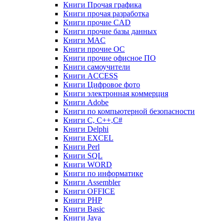
Книги Прочая графика
Книги прочая разработка
Книги прочие CAD
Книги прочие базы данных
Книги MAC
Книги прочие ОС
Книги прочие офисное ПО
Книги самоучители
Книги ACCESS
Книги Цифровое фото
Книги электронная коммерция
Книги Adobe
Книги по компьютерной безопасности
Книги C, C++,С#
Книги Delphi
Книги EXCEL
Книги Perl
Книги SQL
Книги WORD
Книги по информатике
Книги Assembler
Книги OFFICE
Книги PHP
Книги Basic
Книги Java