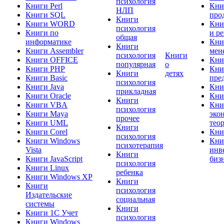
психология
Книги Perl
Кни
НЛП
Книги SQL
про
Книги
Книги WORD
Кни
психология
Книги по
и р
общая
информатике
Кни
Книги
Книги Assembler
мен
психология
Книги
Книги OFFICE
Кни
популярная
о
Книги PHP
Кни
Книги
детях
Книги Basic
пре
психология
Книги Java
Кни
прикладная
Книги Oracle
Кни
Книги
Книги VBA
Кни
психология
Книги Maya
эко
прочее
Книги UML
тео
Книги
Книги Corel
Кни
психология
Книги Windows
Кни
психотерапия
Vista
инв
Книги
Книги JavaScript
биз
психология
Книги Linux
ребенка
Книги Windows XP
Книги
Книги
психология
Издательские
социальная
системы
Книги
Книги 1C Учет
психология
Книги Windows