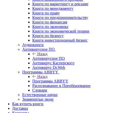
Книги по маркетингу и рекламе
Книги по менеджменту
Книги по праву
Книги по предпринимательству
Книги по финансам
Книги по экономике
Книги по экономической теории
Книги по бизнесу
Книги инвестиционный бизнес
Аудиокниги
Антивирусное ПО
Назад
Антивирусное ПО
Антивирус Касперского
Антивирус Dr.Web
Программы ABBYY
Назад
Программы ABBYY
Распознавание и Преобразование
Словари
Естественные науки
Знаменитые люди
Как купить книги
Доставка
Контакты