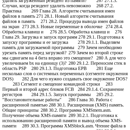
удалять загруженный резидент из памяти?
267 27.1.3.
Случаи, когда резидент удалить невозможно
268 27.2.
Практика
269 Глава 28. Алгоритм считывания имен
файлов в память 271 28.1. Новый алгоритм считывания
файлов в память
271 28.2. Процедура вывода имен файлов
на экран
273 28.3. Новые переменные в оболочке
274 28.4.
Обработка клавиш
и
276
28.5. Обработка клавиш
и
276
Глава 29. Загрузка и запуск программ 278 29.1. Подготовка к
запуску программы и ее загрузка
278 29.1.1. Выделяем
память для загружаемой программы
279 Зачем необходимо
урезать память перед загрузкой?
279 Зачем во второй строке
мы сдвигаем на 4 бита вправо это смещение?
280 А для чего
увеличиваем bx на единицу (3)?
280 29.1.2. Переносим стек в
область PSP
280 29.1.3. Подготовка EPB
281 Еще
несколько слов о системных переменных (сегменте окружения
DOS)
282 Для чего нужно создавать свое окружение DOS?
283 Сегмент и смещение командной строки
283
Первый и второй адрес блоков FCB
284 29.1.4. Сохранение
регистров
284 29.1.5. Запуск программы
285 29.2.
"Восстановительные работы"
286 Глава 30. Работа с
расширенной памятью 288 30.1. Расширенная (XMS) память.
Общие принципы
288 30.2. Программа XMSmem.asm.
Получение объема XMS-памяти
289 30.2.1. Подготовка к
использованию расширенной памяти и вывод объема XMS-
памяти
289 30.3. Программа XMSblock.asm. Чтение файла в