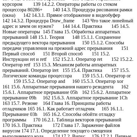
курсором
139 14.2.2. Операторы работы со стеком
процессора 80286+
140 14.3. Процедура рисования рамки
(окна)
142 14.3.1. Прямое отображение в видеобуфер
142 14.3.2. Процедура Draw_frame
143 Что такое линейный
адрес и зачем он нужен?
144 14.4. Практика
145 14.5.
Новые операторы
145 Глава 15. Обработка аппаратных
прерываний 148 15.1. Теория
148 15.1.1. Сохранение
предыдущего вектора прерывания
150 15.1.2. Способы
передачи управления на прежний адрес прерывания
151
Первый способ
151 Второй способ
151 15.2.
Инструкции ret и retf
152 15.2.1. Оператор ret
152 15.2.2.
Оператор retf
153 15.3. Механизм работы аппаратных
прерываний. Оператор iret
155 15.4. Практика
157 15.5.
Логические команды процессора
159 15.5.1. Оператор or
159 15.5.2. Оператор and
160 15.5.3. Оператор xor
161 15.6. Аппаратные прерывания нашего резидента
162
15.6.1. Аппаратное прерывание 05h
162 15.6.2. Аппаратное
прерывание 09h
162 15.6.3. Аппаратное прерывание 1Ch
163 15.7. Резюме
164 Глава 16. Принципы работы
отладчиков 165 16.1. Как работает отладчик
165 16.1.1.
Прерывание 03h
165 16.2. Способы обойти отладку
программы
170 16.2.1. Таблица векторов прерываний
170 16.3. Практика
172 Глава 17. Заражение файлов
вирусом 174 17.1. Определение текущего смещения
выполняемого кода
174 17.2. Вирус
176 17.2.1. Первые