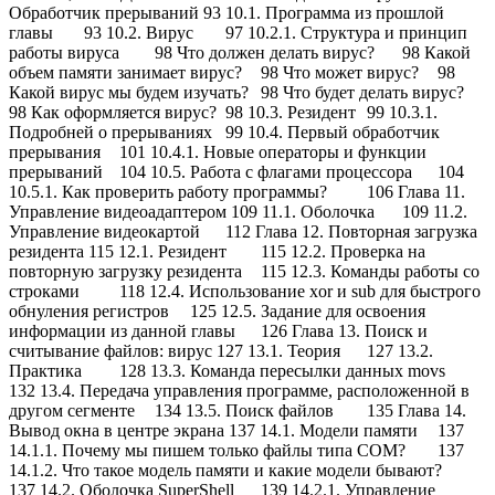
Обработчик прерываний 93 10.1. Программа из прошлой
главы
93 10.2. Вирус
97 10.2.1. Структура и принцип
работы вируса
98 Что должен делать вирус?
98 Какой
объем памяти занимает вирус?
98 Что может вирус?
98
Какой вирус мы будем изучать?
98 Что будет делать вирус?
98 Как оформляется вирус?
98 10.3. Резидент
99 10.3.1.
Подробней о прерываниях
99 10.4. Первый обработчик
прерывания
101 10.4.1. Новые операторы и функции
прерываний
104 10.5. Работа с флагами процессора
104
10.5.1. Как проверить работу программы?
106 Глава 11.
Управление видеоадаптером 109 11.1. Оболочка
109 11.2.
Управление видеокартой
112 Глава 12. Повторная загрузка
резидента 115 12.1. Резидент
115 12.2. Проверка на
повторную загрузку резидента
115 12.3. Команды работы со
строками
118 12.4. Использование xor и sub для быстрого
обнуления регистров
125 12.5. Задание для освоения
информации из данной главы
126 Глава 13. Поиск и
считывание файлов: вирус 127 13.1. Теория
127 13.2.
Практика
128 13.3. Команда пересылки данных movs
132 13.4. Передача управления программе, расположенной в
другом сегменте
134 13.5. Поиск файлов
135 Глава 14.
Вывод окна в центре экрана 137 14.1. Модели памяти
137
14.1.1. Почему мы пишем только файлы типа COM?
137
14.1.2. Что такое модель памяти и какие модели бывают?
137 14.2. Оболочка SuperShell
139 14.2.1. Управление