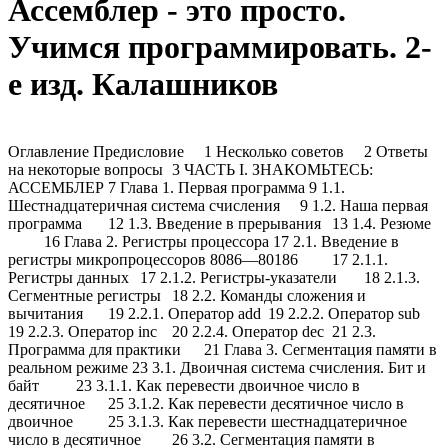
Ассемблер - это просто.
Учимся программировать. 2-
е изд. Калашников
Оглавление Предисловие
1 Несколько советов
2 Ответы
на некоторые вопросы
3 ЧАСТЬ I. ЗНАКОМЬТЕСЬ:
АССЕМБЛЕР 7 Глава 1. Первая программа 9 1.1.
Шестнадцатеричная система счисления
9 1.2. Наша первая
программа
12 1.3. Введение в прерывания
13 1.4. Резюме
16 Глава 2. Регистры процессора 17 2.1. Введение в
регистры микропроцессоров 8086—80186
17 2.1.1.
Регистры данных
17 2.1.2. Регистры-указатели
18 2.1.3.
Сегментные регистры
18 2.2. Команды сложения и
вычитания
19 2.2.1. Оператор add
19 2.2.2. Оператор sub
19 2.2.3. Оператор inc
20 2.2.4. Оператор dec
21 2.3.
Программа для практики
21 Глава 3. Сегментация памяти в
реальном режиме 23 3.1. Двоичная система счисления. Бит и
байт
23 3.1.1. Как перевести двоичное число в
десятичное
25 3.1.2. Как перевести десятичное число в
двоичное
25 3.1.3. Как перевести шестнадцатеричное
число в десятичное
26 3.2. Сегментация памяти в