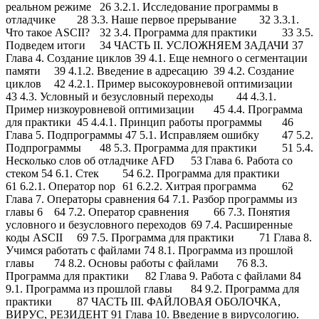
реальном режиме
26 3.2.1. Исследование программы в
отладчике
28 3.3. Наше первое прерывание
32 3.3.1.
Что такое ASCII?
32 3.4. Программа для практики
33 3.5.
Подведем итоги
34 ЧАСТЬ II. УСЛОЖНЯЕМ ЗАДАЧИ 37
Глава 4. Создание циклов 39 4.1. Еще немного о сегментации
памяти
39 4.1.2. Введение в адресацию
39 4.2. Создание
циклов
42 4.2.1. Пример высокоуровневой оптимизации
43 4.3. Условный и безусловный переходы
44 4.3.1.
Пример низкоуровневой оптимизации
45 4.4. Программа
для практики
45 4.4.1. Принцип работы программы
46
Глава 5. Подпрограммы 47 5.1. Исправляем ошибку
47 5.2.
Подпрограммы
48 5.3. Программа для практики
51 5.4.
Несколько слов об отладчике AFD
53 Глава 6. Работа со
стеком 54 6.1. Стек
54 6.2. Программа для практики
61 6.2.1. Оператор nop
61 6.2.2. Хитрая программа
62
Глава 7. Операторы сравнения 64 7.1. Разбор программы из
главы 6
64 7.2. Оператор сравнения
66 7.3. Понятия
условного и безусловного переходов
69 7.4. Расширенные
коды ASCII
69 7.5. Программа для практики
71 Глава 8.
Учимся работать с файлами 74 8.1. Программа из прошлой
главы
74 8.2. Основы работы с файлами
76 8.3.
Программа для практики
82 Глава 9. Работа с файлами 84
9.1. Программа из прошлой главы
84 9.2. Программа для
практики
87 ЧАСТЬ III. ФАЙЛОВАЯ ОБОЛОЧКА,
ВИРУС, РЕЗИДЕНТ 91 Глава 10. Введение в вирусологию.