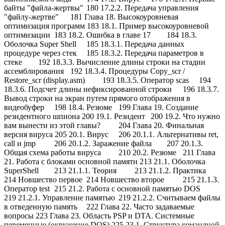
байты "файла-жертвы"
180 17.2.2. Передача управления
"файлу-жертве"
181 Глава 18. Высокоуровневая
оптимизация программ 183 18.1. Пример высокоуровневой
оптимизации
183 18.2. Ошибка в главе 17
184 18.3.
Оболочка Super Shell
185 18.3.1. Передача данных
процедуре через стек
185 18.3.2. Передача параметров в
стеке
192 18.3.3. Вычисление длины строки на стадии
ассемблирования
192 18.3.4. Процедуры Copy_scr /
Restore_scr (display.asm)
193 18.3.5. Оператор scas
194
18.3.6. Подсчет длины нефиксированной строки
196 18.3.7.
Вывод строки на экран путем прямого отображения в
видеобуфер
198 18.4. Резюме
199 Глава 19. Создание
резидентного шпиона 200 19.1. Резидент
200 19.2. Что нужно
вам вынести из этой главы?
204 Глава 20. Финальная
версия вируса 205 20.1. Вирус
206 20.1.1. Альтернативы ret,
call и jmp
206 20.1.2. Заражение файла
207 20.1.3.
Общая схема работы вируса
210 20.2. Резюме
211 Глава
21. Работа с блоками основной памяти 213 21.1. Оболочка
SuperShell
213 21.1.1. Теория
213 21.1.2. Практика
214 Новшество первое
214 Новшество второе
215 21.1.3.
Оператор test
215 21.2. Работа с основной памятью DOS
219 21.2.1. Управление памятью
219 21.2.2. Считываем файлы
в отведенную память
222 Глава 22. Часто задаваемые
вопросы 223 Глава 23. Область PSP и DTA. Системные
переменные (окружение DOS) 225 23.1. Структура командной