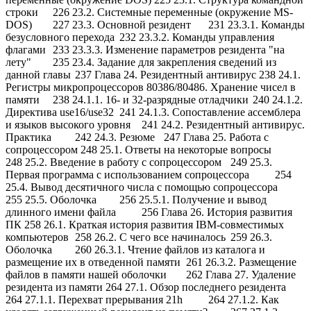
строки
226 23.2. Системные переменные (окружение MS-
DOS)
227 23.3. Основной резидент
231 23.3.1. Команды
безусловного перехода
232 23.3.2. Команды управления
флагами
233 23.3.3. Изменение параметров резидента "на
лету"
235 23.4. Задание для закрепления сведений из
данной главы
237 Глава 24. Резидентный антивирус 238 24.1.
Регистры микропроцессоров 80386/80486. Хранение чисел в
памяти
238 24.1.1. 16- и 32-разрядные отладчики
240 24.1.2.
Директива use16/use32
241 24.1.3. Сопоставление ассемблера
и языков высокого уровня
241 24.2. Резидентный антивирус.
Практика
242 24.3. Резюме
247 Глава 25. Работа с
сопроцессором 248 25.1. Ответы на некоторые вопросы
248 25.2. Введение в работу с сопроцессором
249 25.3.
Первая программа с использованием сопроцессора
254
25.4. Вывод десятичного числа с помощью сопроцессора
255 25.5. Оболочка
256 25.5.1. Получение и вывод
длинного имени файла
256 Глава 26. История развития
ПК 258 26.1. Краткая история развития IBM-совместимых
компьютеров
258 26.2. С чего все начиналось
259 26.3.
Оболочка
260 26.3.1. Чтение файлов из каталога и
размещение их в отведенной памяти
261 26.3.2. Размещение
файлов в памяти нашей оболочки
262 Глава 27. Удаление
резидента из памяти 264 27.1. Обзор последнего резидента
264 27.1.1. Перехват прерывания 21h
264 27.1.2. Как