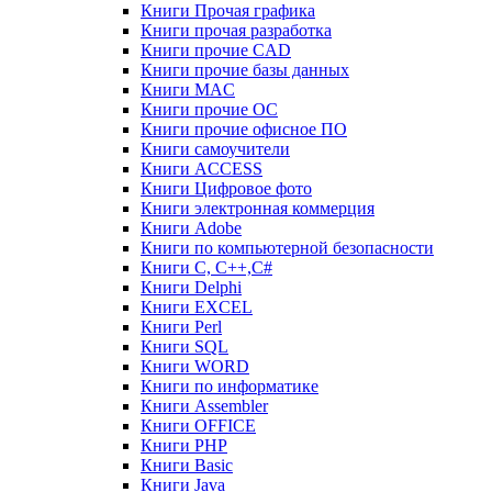
Книги Прочая графика
Книги прочая разработка
Книги прочие CAD
Книги прочие базы данных
Книги MAC
Книги прочие ОС
Книги прочие офисное ПО
Книги самоучители
Книги ACCESS
Книги Цифровое фото
Книги электронная коммерция
Книги Adobe
Книги по компьютерной безопасности
Книги C, C++,С#
Книги Delphi
Книги EXCEL
Книги Perl
Книги SQL
Книги WORD
Книги по информатике
Книги Assembler
Книги OFFICE
Книги PHP
Книги Basic
Книги Java