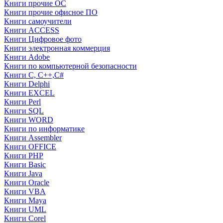
Книги прочие ОС
Книги прочие офисное ПО
Книги самоучители
Книги ACCESS
Книги Цифровое фото
Книги электронная коммерция
Книги Adobe
Книги по компьютерной безопасности
Книги C, C++,С#
Книги Delphi
Книги EXCEL
Книги Perl
Книги SQL
Книги WORD
Книги по информатике
Книги Assembler
Книги OFFICE
Книги PHP
Книги Basic
Книги Java
Книги Oracle
Книги VBA
Книги Maya
Книги UML
Книги Corel