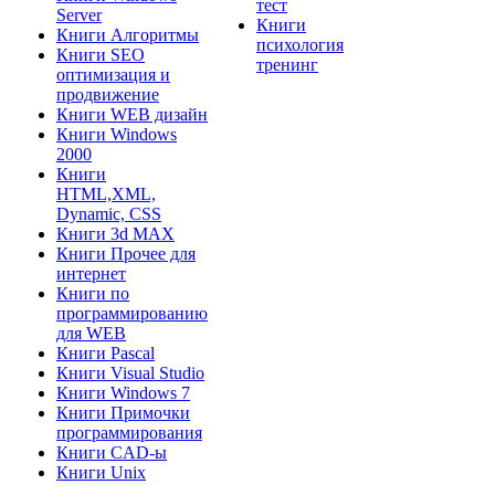
тест
Server
Книги
Книги Алгоритмы
психология
Книги SEO
тренинг
оптимизация и
продвижение
Книги WEB дизайн
Книги Windows
2000
Книги
HTML,XML,
Dynamic, CSS
Книги 3d MAX
Книги Прочее для
интернет
Книги по
программированию
для WEB
Книги Pascal
Книги Visual Studio
Книги Windows 7
Книги Примочки
программирования
Книги CAD-ы
Книги Unix