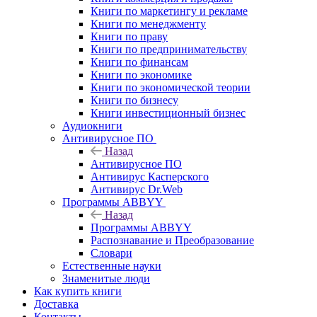
Книги по маркетингу и рекламе
Книги по менеджменту
Книги по праву
Книги по предпринимательству
Книги по финансам
Книги по экономике
Книги по экономической теории
Книги по бизнесу
Книги инвестиционный бизнес
Аудиокниги
Антивирусное ПО
Назад
Антивирусное ПО
Антивирус Касперского
Антивирус Dr.Web
Программы ABBYY
Назад
Программы ABBYY
Распознавание и Преобразование
Словари
Естественные науки
Знаменитые люди
Как купить книги
Доставка
Контакты