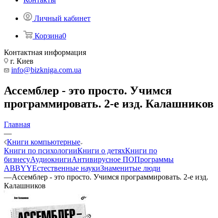
Личный кабинет
Корзина
0
Контактная информация
г. Киев
info@bizkniga.com.ua
Ассемблер - это просто. Учимся
программировать. 2-е изд. Калашников
Главная
—
Книги компьютерные
Книги по психологии
Книги о детях
Книги по
бизнесу
Аудиокниги
Антивирусное ПО
Программы
ABBYY
Естественные науки
Знаменитые люди
—
Ассемблер - это просто. Учимся программировать. 2-е изд.
Калашников