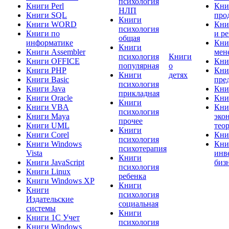
психология
Книги Perl
Кни
НЛП
Книги SQL
про
Книги
Книги WORD
Кни
психология
Книги по
и р
общая
информатике
Кни
Книги
Книги Assembler
мен
психология
Книги
Книги OFFICE
Кни
популярная
о
Книги PHP
Кни
Книги
детях
Книги Basic
пре
психология
Книги Java
Кни
прикладная
Книги Oracle
Кни
Книги
Книги VBA
Кни
психология
Книги Maya
эко
прочее
Книги UML
тео
Книги
Книги Corel
Кни
психология
Книги Windows
Кни
психотерапия
Vista
инв
Книги
Книги JavaScript
биз
психология
Книги Linux
ребенка
Книги Windows XP
Книги
Книги
психология
Издательские
социальная
системы
Книги
Книги 1C Учет
психология
Книги Windows