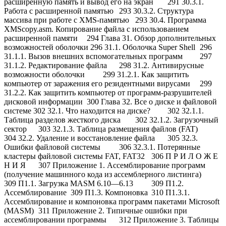
расширенную память и вывод его на экран
291 30.3.1.
Работа с расширенной памятью
293 30.3.2. Структура
массива при работе с XMS-памятью
293 30.4. Программа
XMScopy.asm. Копирование файла с использованием
расширенной памяти
294 Глава 31. Обзор дополнительных
возможностей оболочки 296 31.1. Оболочка Super Shell
296
31.1.1. Вызов внешних вспомогательных программ
297
31.1.2. Редактирование файла
298 31.2. Антивирусные
возможности оболочки
299 31.2.1. Как защитить
компьютер от заражения его резидентными вирусами
299
31.2.2. Как защитить компьютер от программ-разрушителей
дисковой информации
300 Глава 32. Все о диске и файловой
системе 302 32.1. Что находится на диске?
302 32.1.1.
Таблица разделов жесткого диска
302 32.1.2. Загрузочный
сектор
303 32.1.3. Таблица размещения файлов (FAT)
304 32.2. Удаление и восстановление файла
305 32.3.
Ошибки файловой системы
306 32.3.1. Потерянные
кластеры файловой системы FAT, FAT32
306 П Р И Л О Ж Е
Н И Я
307 Приложение 1. Ассемблирование программ
(получение машинного кода из ассемблерного листинга)
309 П1.1. Загрузка MASM 6.10—6.13
309 П1.2.
Ассемблирование
309 П1.3. Компоновка
310 П1.3.1.
Ассемблирование и компоновка программ пакетами Microsoft
(MASM)
311 Приложение 2. Типичные ошибки при
ассемблировании программы
312 Приложение 3. Таблицы