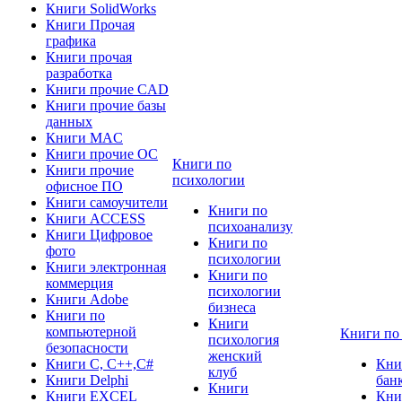
Книги SolidWorks
Книги Прочая
графика
Книги прочая
разработка
Книги прочие CAD
Книги прочие базы
данных
Книги MAC
Книги прочие ОС
Книги по
Книги прочие
психологии
офисное ПО
Книги самоучители
Книги по
Книги ACCESS
психоанализу
Книги Цифровое
Книги по
фото
психологии
Книги электронная
Книги по
коммерция
психологии
Книги Adobe
бизнеса
Книги по
Книги
компьютерной
Книги по
психология
безопасности
женский
Книги C, C++,С#
Кни
клуб
Книги Delphi
бан
Книги
Книги EXCEL
Кни