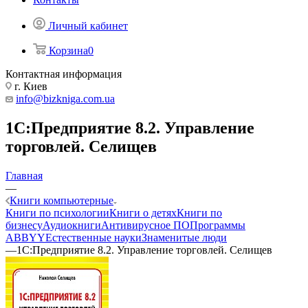
Личный кабинет
Корзина
0
Контактная информация
г. Киев
info@bizkniga.com.ua
1С:Предприятие 8.2. Управление
торговлей. Селищев
Главная
—
Книги компьютерные
Книги по психологии
Книги о детях
Книги по
бизнесу
Аудиокниги
Антивирусное ПО
Программы
ABBYY
Естественные науки
Знаменитые люди
—
1С:Предприятие 8.2. Управление торговлей. Селищев