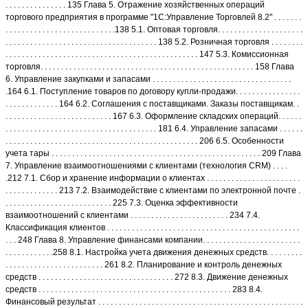
. . . . . . . . . . . . . . . 135 Глава 5. Отражение хозяйственных операций
торгового предприятия в программе "1С:Управление Торговлей 8.2" . . . . . . .
. . . . . . . . . . . . . . . . . . . . . . . . . . .138 5.1. Оптовая торговля. . . . . . . . . . . . . . . . . . . . .
. . . . . . . . . . . . . . . . . . . . . . . . . . . . . . . . . . . . . 138 5.2. Розничная торговля . . . . . . . .
. . . . . . . . . . . . . . . . . . . . . . . . . . . . . . . . . . . . . . . . . . . . . . . 147 5.3. Комиссионная
торговля. . . . . . . . . . . . . . . . . . . . . . . . . . . . . . . . . . . . . . . . . . . . . . . . . . . . 158 Глава
6. Управление закупками и запасами . . . . . . . . . . . . . . . . . . . . . . . . . . . . . . . . . .
.164 6.1. Поступление товаров по договору купли-продажи. . . . . . . . . . . . . . . .
. . . . . . . . . . . . . 164 6.2. Соглашения с поставщиками. Заказы поставщикам. .
. . . . . . . . . . . . . . . . . . . . . . . . . . 167 6.3. Оформление складских операций. . . . . .
. . . . . . . . . . . . . . . . . . . . . . . . . . . . . . . . . . . . . 181 6.4. Управление запасами . . . . . .
. . . . . . . . . . . . . . . . . . . . . . . . . . . . . . . . . . . . . . . . . . . . . . . 206 6.5. Особенности
учета тары . . . . . . . . . . . . . . . . . . . . . . . . . . . . . . . . . . . . . . . . . . . . . . . . . . . 209 Глава
7. Управление взаимоотношениями с клиентами (технология CRM) . . . .
.212 7.1. Сбор и хранение информации о клиентах . . . . . . . . . . . . . . . . . . . . . . .
. . . . . . . . . . . . . 213 7.2. Взаимодействие с клиентами по электронной почте .
. . . . . . . . . . . . . . . . . . . . . . . . . . 225 7.3. Оценка эффективности
взаимоотношений с клиентами . . . . . . . . . . . . . . . . . . . . . . . . 234 7.4.
Классификация клиентов . . . . . . . . . . . . . . . . . . . . . . . . . . . . . . . . . . . . . . . . . . . . . . .
. . . 248 Глава 8. Управление финансами компании. . . . . . . . . . . . . . . . . . . . . . . .
. . . . . . . . . . . .258 8.1. Настройка учета движения денежных средств. . . . . . . . .
. . . . . . . . . . . . . . . . . . . . . . . . 261 8.2. Планирование и контроль денежных
средств . . . . . . . . . . . . . . . . . . . . . . . . . . . . . . . . . 272 8.3. Движение денежных
средств . . . . . . . . . . . . . . . . . . . . . . . . . . . . . . . . . . . . . . . . . . . . . . . 283 8.4.
Финансовый результат . . . . . . . . . . . . . . . . . . . . . . . . . . . . . . . . . . . . . . . . . . . . . . . . . .