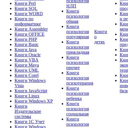
психология
Книги Perl
Кни
НЛП
Книги SQL
про
Книги
Книги WORD
Кни
психология
Книги по
и р
общая
информатике
Кни
Книги
Книги Assembler
мен
психология
Книги
Книги OFFICE
Кни
популярная
о
Книги PHP
Кни
Книги
детях
Книги Basic
пре
психология
Книги Java
Кни
прикладная
Книги Oracle
Кни
Книги
Книги VBA
Кни
психология
Книги Maya
эко
прочее
Книги UML
тео
Книги
Книги Corel
Кни
психология
Книги Windows
Кни
психотерапия
Vista
инв
Книги
Книги JavaScript
биз
психология
Книги Linux
ребенка
Книги Windows XP
Книги
Книги
психология
Издательские
социальная
системы
Книги
Книги 1C Учет
психология
Книги Windows