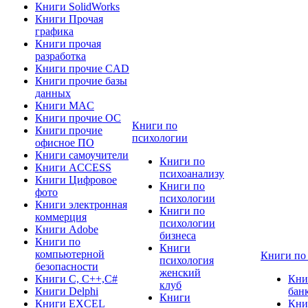
Книги SolidWorks
Книги Прочая
графика
Книги прочая
разработка
Книги прочие CAD
Книги прочие базы
данных
Книги MAC
Книги прочие ОС
Книги по
Книги прочие
психологии
офисное ПО
Книги самоучители
Книги по
Книги ACCESS
психоанализу
Книги Цифровое
Книги по
фото
психологии
Книги электронная
Книги по
коммерция
психологии
Книги Adobe
бизнеса
Книги по
Книги
компьютерной
Книги по
психология
безопасности
женский
Книги C, C++,С#
Кни
клуб
Книги Delphi
бан
Книги
Книги EXCEL
Кни