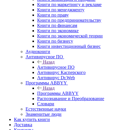
Книги по маркетингу и рекламе
Книги по менеджменту
Книги по праву
Книги по предпринимательству
Книги по финансам
Книги по экономике
Книги по экономической теории
Книги по бизнесу
Книги инвестиционный бизнес
Аудиокниги
Антивирусное ПО
Назад
Антивирусное ПО
Антивирус Касперского
Антивирус Dr.Web
Программы ABBYY
Назад
Программы ABBYY
Распознавание и Преобразование
Словари
Естественные науки
Знаменитые люди
Как купить книги
Доставка
Контакты