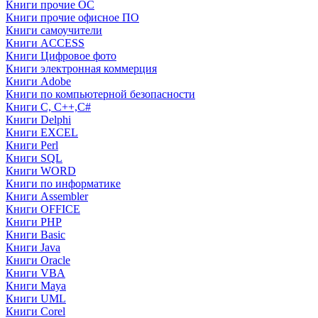
Книги прочие ОС
Книги прочие офисное ПО
Книги самоучители
Книги ACCESS
Книги Цифровое фото
Книги электронная коммерция
Книги Adobe
Книги по компьютерной безопасности
Книги C, C++,С#
Книги Delphi
Книги EXCEL
Книги Perl
Книги SQL
Книги WORD
Книги по информатике
Книги Assembler
Книги OFFICE
Книги PHP
Книги Basic
Книги Java
Книги Oracle
Книги VBA
Книги Maya
Книги UML
Книги Corel