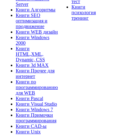
тест
Server
Книги
Книги Алгоритмы
психология
Книги SEO
тренинг
оптимизация и
продвижение
Книги WEB дизайн
Книги Windows
2000
Книги
HTML,XML,
Dynamic, CSS
Книги 3d MAX
Книги Прочее для
интернет
Книги по
программированию
для WEB
Книги Pascal
Книги Visual Studio
Книги Windows 7
Книги Примочки
программирования
Книги CAD-ы
Книги Unix