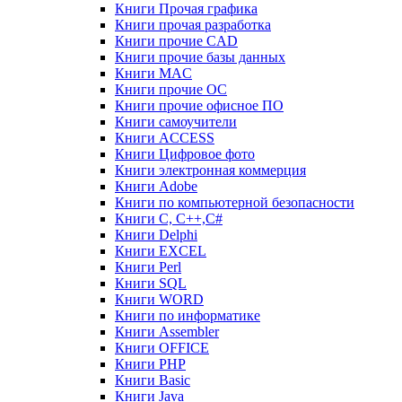
Книги Прочая графика
Книги прочая разработка
Книги прочие CAD
Книги прочие базы данных
Книги MAC
Книги прочие ОС
Книги прочие офисное ПО
Книги самоучители
Книги ACCESS
Книги Цифровое фото
Книги электронная коммерция
Книги Adobe
Книги по компьютерной безопасности
Книги C, C++,С#
Книги Delphi
Книги EXCEL
Книги Perl
Книги SQL
Книги WORD
Книги по информатике
Книги Assembler
Книги OFFICE
Книги PHP
Книги Basic
Книги Java