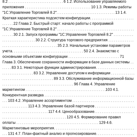
8.2 . . . . . . . . . . . . . . . . . . . . . . . . . . . . . . 6 1.2. Использование управляемого
приложения . . . . . . . . . . . . . . . . . . . . . . . . . . . . . . . . . . . . 10 1.3. Режимы работы
"1С:Управление Торговлей 8.2". . . . . . . . . . . . . . . . . . . . . . . . . . . . . . . . 13 1.4.
Краткая характеристика подсистем конфигурации. . . . . . . . . . . . . . . . . . . . . . . .
. . . . . . 22 Глава 2. Быстрый старт: начало работы с программой
"1С:Управление Торговлей 8.2" . . . . . . . . . . . . . . . . . . . . . . . . . . . . . . . . . . . . . . . . . .
. . . . . . 30 2.1. Запуск программы "1С:Управление Торговлей 8.2" . . . . . . . . . . .
. . . . . . . . . . . . . . . . . . 30 2.2. Структура торгового предприятия . . . . . . . . . . . . . .
. . . . . . . . . . . . . . . . . . . . . . . . . . . . . . 35 2.3. Начальные установки параметров
учета. . . . . . . . . . . . . . . . . . . . . . . . . . . . . . . . . . . . . . . 50 2.4. Знакомство с
основными объектами конфигурации . . . . . . . . . . . . . . . . . . . . . . . . . . . . 71
Глава 3. Обеспечение сохранности информации в базе данных системы . .
. . . . . 83 3.1. Некоторые функции администрирования. . . . . . . . . . . . . . . . . . . . .
. . . . . . . . . . . . . . . . . 83 3.2. Управление доступом к информации . . . . . . . . . . . . .
. . . . . . . . . . . . . . . . . . . . . . . . . . . . 89 3.3. Обслуживание информационной базы
. . . . . . . . . . . . . . . . . . . . . . . . . . . . . . . . . . . . . . . 96 Глава 4. Управление
маркетингом . . . . . . . . . . . . . . . . . . . . . . . . . . . . . . . . . . . . . . . . . . . .103 4.1.
Конкурентная разведка . . . . . . . . . . . . . . . . . . . . . . . . . . . . . . . . . . . . . . . . . . . . . . . . .
. . . 103 4.2. Управление ассортиментом . . . . . . . . . . . . . . . . . . . . . . . . . . . . . . . . . .
. . . . . . . . . . . . . . 113 4.3. Управление базой партнеров . . . . . . . . . . . . . . . . . . . . . .
. . . . . . . . . . . . . . . . . . . . . . . . . 117 4.4. Ценообразование. . . . . . . . . . . . . . . . . . . . . .
. . . . . . . . . . . . . . . . . . . . . . . . . . . . . . . . . . . 120 4.5. Формирование правил
оплаты . . . . . . . . . . . . . . . . . . . . . . . . . . . . . . . . . . . . . . . . . . . . . 129 4.6.
Маркетинговые мероприятия. . . . . . . . . . . . . . . . . . . . . . . . . . . . . . . . . . . . . . . . . . . .
. . . 131 4.7. План-фактный анализ и прогнозирование. . . . . . . . . . . . . . . . . . . . .