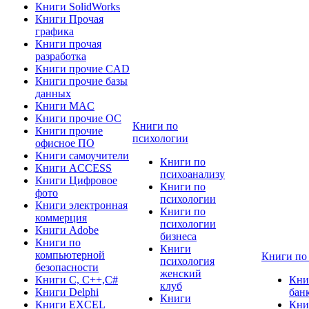
Книги SolidWorks
Книги Прочая
графика
Книги прочая
разработка
Книги прочие CAD
Книги прочие базы
данных
Книги MAC
Книги прочие ОС
Книги по
Книги прочие
психологии
офисное ПО
Книги самоучители
Книги по
Книги ACCESS
психоанализу
Книги Цифровое
Книги по
фото
психологии
Книги электронная
Книги по
коммерция
психологии
Книги Adobe
бизнеса
Книги по
Книги
компьютерной
Книги по
психология
безопасности
женский
Книги C, C++,С#
Кни
клуб
Книги Delphi
бан
Книги
Книги EXCEL
Кни