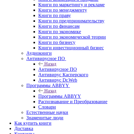
Книги по маркетингу и рекламе
Книги по менеджменту
Книги по праву
Книги по предпринимательству
Книги по финансам
Книги по экономике
Книги по экономической теории
Книги по бизнесу
Книги инвестиционный бизнес
Аудиокниги
Антивирусное ПО
Назад
Антивирусное ПО
Антивирус Касперского
Антивирус Dr.Web
Программы ABBYY
Назад
Программы ABBYY
Распознавание и Преобразование
Словари
Естественные науки
Знаменитые люди
Как купить книги
Доставка
Контакты