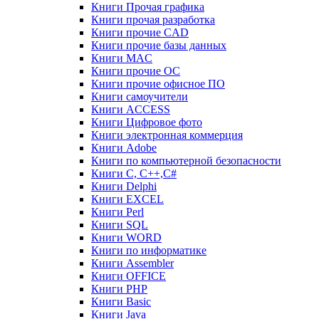
Книги Прочая графика
Книги прочая разработка
Книги прочие CAD
Книги прочие базы данных
Книги MAC
Книги прочие ОС
Книги прочие офисное ПО
Книги самоучители
Книги ACCESS
Книги Цифровое фото
Книги электронная коммерция
Книги Adobe
Книги по компьютерной безопасности
Книги C, C++,С#
Книги Delphi
Книги EXCEL
Книги Perl
Книги SQL
Книги WORD
Книги по информатике
Книги Assembler
Книги OFFICE
Книги PHP
Книги Basic
Книги Java