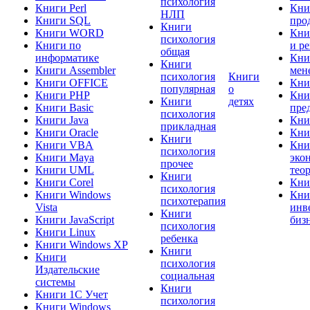
психология
Книги Perl
Кни
НЛП
Книги SQL
про
Книги
Книги WORD
Кни
психология
Книги по
и р
общая
информатике
Кни
Книги
Книги Assembler
мен
психология
Книги
Книги OFFICE
Кни
популярная
о
Книги PHP
Кни
Книги
детях
Книги Basic
пре
психология
Книги Java
Кни
прикладная
Книги Oracle
Кни
Книги
Книги VBA
Кни
психология
Книги Maya
эко
прочее
Книги UML
тео
Книги
Книги Corel
Кни
психология
Книги Windows
Кни
психотерапия
Vista
инв
Книги
Книги JavaScript
биз
психология
Книги Linux
ребенка
Книги Windows XP
Книги
Книги
психология
Издательские
социальная
системы
Книги
Книги 1C Учет
психология
Книги Windows