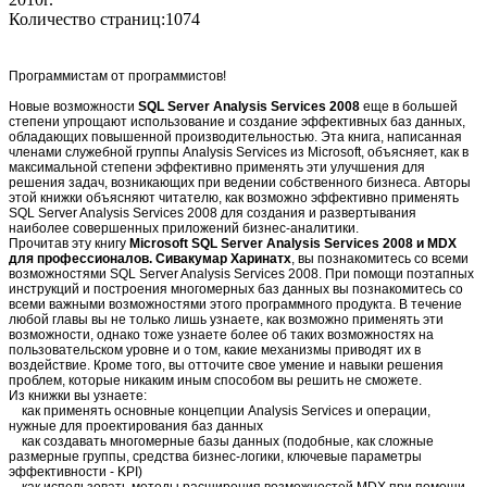
Количество страниц:1074
Программистам от программистов!
Новые возможности
SQL Server Analysis Services 2008
еще в большей
степени упрощают использование и создание эффективных баз данных,
обладающих повышенной производительностью. Эта книга, написанная
членами служебной группы Analysis Services из Microsoft, объясняет, как в
максимальной степени эффективно применять эти улучшения для
решения задач, возникающих при ведении собственного бизнеса. Авторы
этой книжки объясняют читателю, как возможно эффективно применять
SQL Server Analysis Services 2008 для создания и развертывания
наиболее совершенных приложений бизнес-аналитики.
Прочитав эту книгу
Microsoft SQL Server Analysis Services 2008 и MDX
для профессионалов. Сивакумар Харинатх
, вы познакомитесь со всеми
возможностями SQL Server Analysis Services 2008. При помощи поэтапных
инструкций и построения многомерных баз данных вы познакомитесь со
всеми важными возможностями этого программного продукта. В течение
любой главы вы не только лишь узнаете, как возможно применять эти
возможности, однако тоже узнаете более об таких возможностях на
пользовательском уровне и о том, какие механизмы приводят их в
воздействие. Кроме того, вы отточите свое умение и навыки решения
проблем, которые никаким иным способом вы решить не сможете.
Из книжки вы узнаете:
как применять основные концепции Analysis Services и операции,
нужные для проектирования баз данных
как создавать многомерные базы данных (подобные, как сложные
размерные группы, средства бизнес-логики, ключевые параметры
эффективности - KPI)
как использовать методы расширения возможностей MDX при помощи