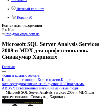
Личный кабинет
Корзина
0
Контактная информация
г. Киев
info@bizkniga.com.ua
Microsoft SQL Server Analysis Services
2008 и MDX для профессионалов.
Сивакумар Харинатх
Главная
—
Книги компьютерные
Книги по психологии
Книги о детях
Книги по
бизнесу
Аудиокниги
Антивирусное ПО
Программы
ABBYY
Естественные науки
Знаменитые люди
—
Microsoft SQL Server Analysis Services 2008 и MDX для
профессионалов. Сивакумар Харинатх