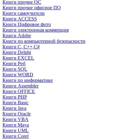
Книги прочие ОС
Книги прочие офисное ПО
Книги самоучители
Книги ACCESS
Книги Цифровое фото
Книги электронная коммерция
Книги Adobe
Книги по компьютерной безопасности
Книги C, C++,С#
Книги Delphi
Книги EXCEL
Книги Perl
Книги SQL
Книги WORD
Книги по информатике
Книги Assembler
Книги OFFICE
Книги PHP
Книги Basic
Книги Java
Книги Oracle
Книги VBA
Книги Maya
Книги UML
Книги Corel