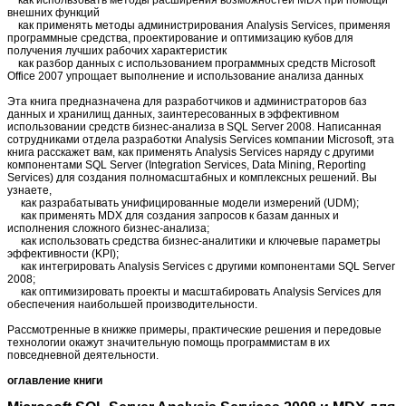
внешних функций
как применять методы администрирования Analysis Services, применяя
программные средства, проектирование и оптимизацию кубов для
получения лучших рабочих характеристик
как разбор данных с использованием программных средств Microsoft
Office 2007 упрощает выполнение и использование анализа данных
Эта книга предназначена для разработчиков и администраторов баз
данных и хранилищ данных, заинтересованных в эффективном
использовании средств бизнес-анализа в SQL Server 2008. Написанная
сотрудниками отдела разработки Analysis Services компании Microsoft, эта
книга расскажет вам, как применять Analysis Services наряду с другими
компонентами SQL Server (Integration Services, Data Mining, Reporting
Services) для создания полномасштабных и комплексных решений. Вы
узнаете,
как разрабатывать унифицированные модели измерений (UDM);
как применять MDX для создания запросов к базам данных и
исполнения сложного бизнес-анализа;
как использовать средства бизнес-аналитики и ключевые параметры
эффективности (KPI);
как интегрировать Analysis Services с другими компонентами SQL Server
2008;
как оптимизировать проекты и масштабировать Analysis Services для
обеспечения наибольшей производительности.
Рассмотренные в книжке примеры, практические решения и передовые
технологии окажут значительную помощь программистам в их
повседневной деятельности.
оглавление книги