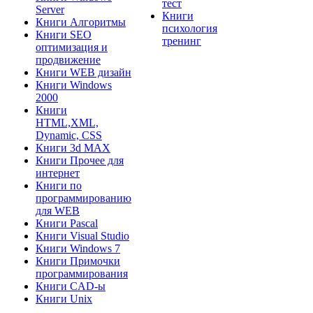
тест
Server
Книги
Книги Алгоритмы
психология
Книги SEO
тренинг
оптимизация и
продвижение
Книги WEB дизайн
Книги Windows
2000
Книги
HTML,XML,
Dynamic, CSS
Книги 3d MAX
Книги Прочее для
интернет
Книги по
программированию
для WEB
Книги Pascal
Книги Visual Studio
Книги Windows 7
Книги Примочки
программирования
Книги CAD-ы
Книги Unix