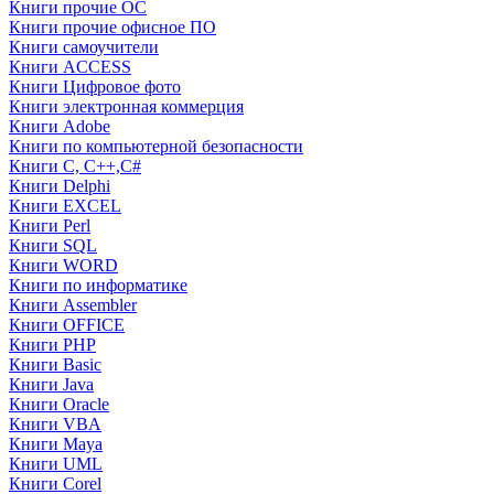
Книги прочие ОС
Книги прочие офисное ПО
Книги самоучители
Книги ACCESS
Книги Цифровое фото
Книги электронная коммерция
Книги Adobe
Книги по компьютерной безопасности
Книги C, C++,С#
Книги Delphi
Книги EXCEL
Книги Perl
Книги SQL
Книги WORD
Книги по информатике
Книги Assembler
Книги OFFICE
Книги PHP
Книги Basic
Книги Java
Книги Oracle
Книги VBA
Книги Maya
Книги UML
Книги Corel