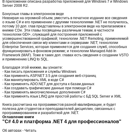
В приложении описана разработка приложений для Windows 7 и Windows
Server 2008 R2.
Бонусные главы в электронном виде
Невзирая на огромной объем, уместить в печатное издание все сведения
о языке C# и его применении с другими технологиями .NET не получилось,
потому 10 доп. глав представлены в электронном виде на прилагаемом к
книжке CDе. Эти главы посвящены различным темам, в частности
технологии GDI+, служащей для построения приложений с
усовершенствованной графикой; технологии .NET Remoting, применяемой
для обеспечения связи м/у клиентами и серверами .NET; технологии
Enterprise Services, которая применяется для создания служб, способных
функционировать в фоновом режиме; и технологии Managed Add-In
Framework (MAF). Тоже в таких доп. главах есть сведения о создании VSTO
и применению LINQ to SQL.
Благодаря этой книжке, вы узнаете:
- Как писать приложения и службы Windows
- Как применять ASP.NET 3.5 для создания веб-страниц
- Как манипулировать XML в коде C#
- Как применять ADO.NET для доступа к базам данных
- Как создавать графические данные при помощи C#
- Как применять многочисленные дополнения C#
- Как применять язык LINQ для простой работы с БД SQL Server и XML
Книга рассчитана на программистов разной квалификации, и будет
полезна для студентов и преподавателей дисциплин, связанных с
программированием и разработкой для .NET.
Оглавление книги
"C# 4.0 и платформа .NET 4 для профессионалов"
Об авторах - Читать