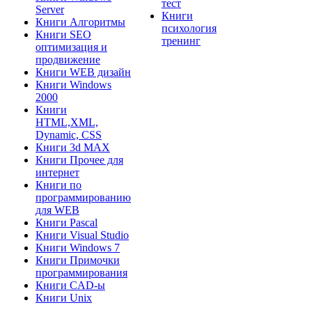
тест
Server
Книги
Книги Алгоритмы
психология
Книги SEO
тренинг
оптимизация и
продвижение
Книги WEB дизайн
Книги Windows
2000
Книги
HTML,XML,
Dynamic, CSS
Книги 3d MAX
Книги Прочее для
интернет
Книги по
программированию
для WEB
Книги Pascal
Книги Visual Studio
Книги Windows 7
Книги Примочки
программирования
Книги CAD-ы
Книги Unix