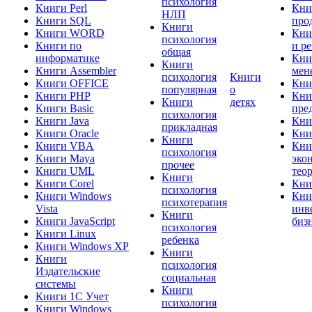
психология
Книги Perl
Кни
НЛП
Книги SQL
про
Книги
Книги WORD
Кни
психология
Книги по
и р
общая
информатике
Кни
Книги
Книги Assembler
мен
психология
Книги
Книги OFFICE
Кни
популярная
о
Книги PHP
Кни
Книги
детях
Книги Basic
пре
психология
Книги Java
Кни
прикладная
Книги Oracle
Кни
Книги
Книги VBA
Кни
психология
Книги Maya
эко
прочее
Книги UML
тео
Книги
Книги Corel
Кни
психология
Книги Windows
Кни
психотерапия
Vista
инв
Книги
Книги JavaScript
биз
психология
Книги Linux
ребенка
Книги Windows XP
Книги
Книги
психология
Издательские
социальная
системы
Книги
Книги 1C Учет
психология
Книги Windows