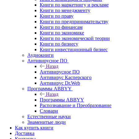
Книги по маркетингу и рекламе
Книги по менеджменту
Книги по праву
Книги по предпринимательству
Книги по финансам
Книги по экономике
Книги по экономической теории
Книги по бизнесу
Книги инвестиционный бизнес
Аудиокниги
Антивирусное ПО
Назад
Антивирусное ПО
Антивирус Касперского
Антивирус Dr.Web
Программы ABBYY
Назад
Программы ABBYY
Распознавание и Преобразование
Словари
Естественные науки
Знаменитые люди
Как купить книги
Доставка
Контакты