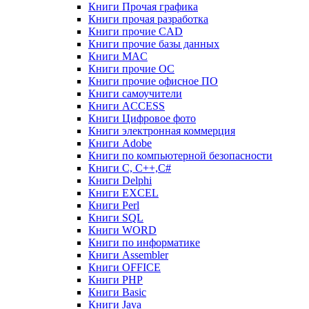
Книги Прочая графика
Книги прочая разработка
Книги прочие CAD
Книги прочие базы данных
Книги MAC
Книги прочие ОС
Книги прочие офисное ПО
Книги самоучители
Книги ACCESS
Книги Цифровое фото
Книги электронная коммерция
Книги Adobe
Книги по компьютерной безопасности
Книги C, C++,С#
Книги Delphi
Книги EXCEL
Книги Perl
Книги SQL
Книги WORD
Книги по информатике
Книги Assembler
Книги OFFICE
Книги PHP
Книги Basic
Книги Java