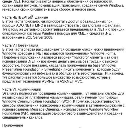
среде .NET. Рассматриваются вопросы обеспечения безопасности,
организация потоков, локализация, транзакции, создание служб Windows,
генерация своих библиотек в виде сборок, и многое иное.
Часть ЧЕТВЕРТЫЙ. Данные
В этой части показано, как приобретать доступ к базам данных при
помощи ADO.NET и LINQ и взаимодействовать с каталогами и файлами.
Тут к тому же детально рассматривается предлагаемая в .NET и с позиции
операционной системы Windows помощь для XML, и средства .NET,
встроенные в SQL Server 2008.
Часть V. Презентация
В этой части сперва рассматривается создание классических приложений
Windows, которые в .NET называются приложениями Windows Forms.
Подобные приложения являются версией "толстого" клиента и за счет
использования .NET их возможно делать весьма без труда и с высокой
скоростью. После показано, как делать приложения на базе Windows
Presentation Foundation и Silverlight и писать компоненты, которые будут
функционировать на веб-сайтах и обслуживать веб-страницы. И, наконец,
тут рассматривается большое множество возможностей, которые
предлагают технологии ASP.NET и ASP.NET MVC.
Часть VI. Коммуникации
Эта часть полностью посвящена коммуникациям. Тут описаны службы для
независимых от платформы коммуникаций, реализуемые при помощи
Windows Communication Foundation (WCF). К тому же, рассматриваются
способы обеспечения асинхронных коммуникаций в автономном режиме с
использованием Message Queuing, и использование Windows Workflow
Foundation (WF), организация однорангового взаимодействия и создание
синдицируемых каналов.
Приложение