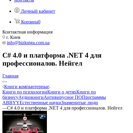
Личный кабинет
Корзина
0
Контактная информация
г. Киев
info@bizkniga.com.ua
C# 4.0 и платформа .NET 4 для
профессионалов. Нейгел
Главная
—
Книги компьютерные
Книги по психологии
Книги о детях
Книги по
бизнесу
Аудиокниги
Антивирусное ПО
Программы
ABBYY
Естественные науки
Знаменитые люди
—
C# 4.0 и платформа .NET 4 для профессионалов. Нейгел