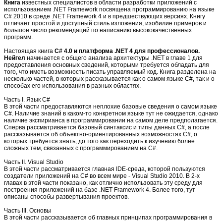
Книга
известных специалистов в области разработки приложений с
использованием .NET Framework посвящена программированию на языке
C# 2010 в среде .NET Framework 4 и в предшествующих версиях. Книгу
отличает простой и доступный стиль изложения, изобилие примеров и
большое число рекомендаций по написанию высококачественных
программ.
Настоящая книга
C# 4.0 и платформа .NET 4 для профессионалов.
Нейгел
начинается с общего анализа архитектуры .NET в главе 1 для
предоставления основных сведений, которыми требуется обладать для
того, что иметь возможность писать управляемый код. Книга разделена на
несколько частей, в которых рассказывается как о самом языке C#, так и о
способах его использования в разных областях.
Часть I. Язык C#
В этой части предоставляются неплохие базовые сведения о самом языке
C#. Наличие знаний в каком-то конкретном языке тут не ожидается, однако
наличие экспирианса в программировании на самом деле предполагается.
Сперва рассматривается базовый синтаксис и типы данных C#, а после
рассказывается об объектно-ориентированных возможностях C#, о
которых требуется знать, до того как переходить к изучению более
сложных тем, связанных с программированием на C#.
Часть II. Visual Studio
В этой части рассматривается главная IDE-среда, которой пользуются
создатели приложений на C# во всем мире - Visual Studio 2010. В 2-х
главах в этой части показано, как отлично использовать эту среду для
построения приложений на базе .NET Framework 4. Более того, тут
описаны способы развертывания проектов.
Часть III. Основы
В этой части рассказывается об главных принципах программирования в