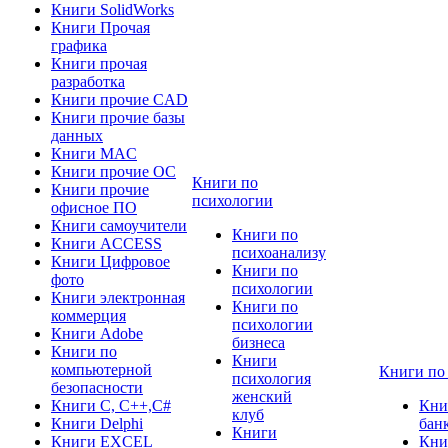
Книги SolidWorks
Книги Прочая
графика
Книги прочая
разработка
Книги прочие CAD
Книги прочие базы
данных
Книги MAC
Книги прочие ОС
Книги по
Книги прочие
психологии
офисное ПО
Книги самоучители
Книги по
Книги ACCESS
психоанализу
Книги Цифровое
Книги по
фото
психологии
Книги электронная
Книги по
коммерция
психологии
Книги Adobe
бизнеса
Книги по
Книги
компьютерной
Книги по
психология
безопасности
женский
Книги C, C++,С#
Кни
клуб
Книги Delphi
бан
Книги
Книги EXCEL
Кни