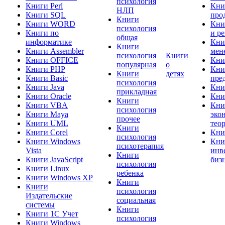
психология
Книги Perl
Кни
НЛП
Книги SQL
про
Книги
Книги WORD
Кни
психология
Книги по
и р
общая
информатике
Кни
Книги
Книги Assembler
мен
психология
Книги
Книги OFFICE
Кни
популярная
о
Книги PHP
Кни
Книги
детях
Книги Basic
пре
психология
Книги Java
Кни
прикладная
Книги Oracle
Кни
Книги
Книги VBA
Кни
психология
Книги Maya
эко
прочее
Книги UML
тео
Книги
Книги Corel
Кни
психология
Книги Windows
Кни
психотерапия
Vista
инв
Книги
Книги JavaScript
биз
психология
Книги Linux
ребенка
Книги Windows XP
Книги
Книги
психология
Издательские
социальная
системы
Книги
Книги 1C Учет
психология
Книги Windows