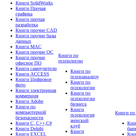
Книги SolidWorks
Книги Прочая
графика
Книги прочая
разработка
Книги прочие CAD
Книги прочие базы
данных
Книги MAC
Книги прочие ОС
Книги по
Книги прочие
психологии
офисное ПО
Книги самоучители
Книги по
Книги ACCESS
психоанализу
Книги Цифровое
Книги по
фото
психологии
Книги электронная
Книги по
коммерция
психологии
Книги Adobe
бизнеса
Книги по
Книги
компьютерной
Книги по
психология
безопасности
женский
Книги C, C++,С#
Кни
клуб
Книги Delphi
бан
Книги
Книги EXCEL
Кни