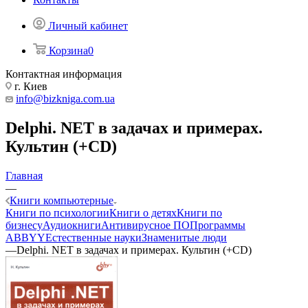
Личный кабинет
Корзина
0
Контактная информация
г. Киев
info@bizkniga.com.ua
Delphi. NET в задачах и примерах.
Культин (+CD)
Главная
—
Книги компьютерные
Книги по психологии
Книги о детях
Книги по
бизнесу
Аудиокниги
Антивирусное ПО
Программы
ABBYY
Естественные науки
Знаменитые люди
—
Delphi. NET в задачах и примерах. Культин (+CD)