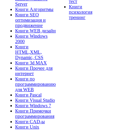
тест
Server
Книги
Книги Алгоритмы
психология
Книги SEO
тренинг
оптимизация и
продвижение
Книги WEB дизайн
Книги Windows
2000
Книги
HTML,XML,
Dynamic, CSS
Книги 3d MAX
Книги Прочее для
интернет
Книги по
программированию
для WEB
Книги Pascal
Книги Visual Studio
Книги Windows 7
Книги Примочки
программирования
Книги CAD-ы
Книги Unix