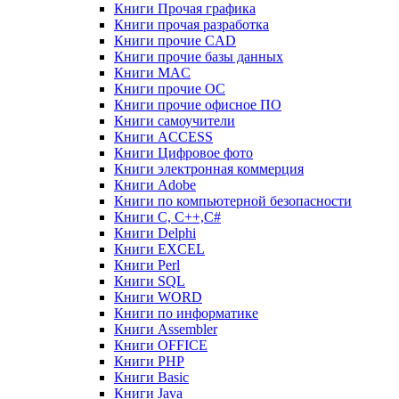
Книги Прочая графика
Книги прочая разработка
Книги прочие CAD
Книги прочие базы данных
Книги MAC
Книги прочие ОС
Книги прочие офисное ПО
Книги самоучители
Книги ACCESS
Книги Цифровое фото
Книги электронная коммерция
Книги Adobe
Книги по компьютерной безопасности
Книги C, C++,С#
Книги Delphi
Книги EXCEL
Книги Perl
Книги SQL
Книги WORD
Книги по информатике
Книги Assembler
Книги OFFICE
Книги PHP
Книги Basic
Книги Java