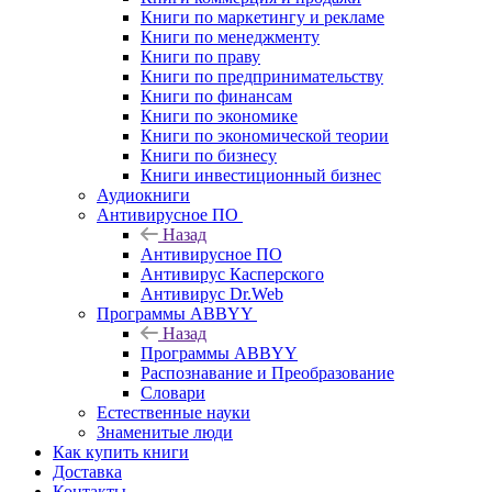
Книги по маркетингу и рекламе
Книги по менеджменту
Книги по праву
Книги по предпринимательству
Книги по финансам
Книги по экономике
Книги по экономической теории
Книги по бизнесу
Книги инвестиционный бизнес
Аудиокниги
Антивирусное ПО
Назад
Антивирусное ПО
Антивирус Касперского
Антивирус Dr.Web
Программы ABBYY
Назад
Программы ABBYY
Распознавание и Преобразование
Словари
Естественные науки
Знаменитые люди
Как купить книги
Доставка
Контакты