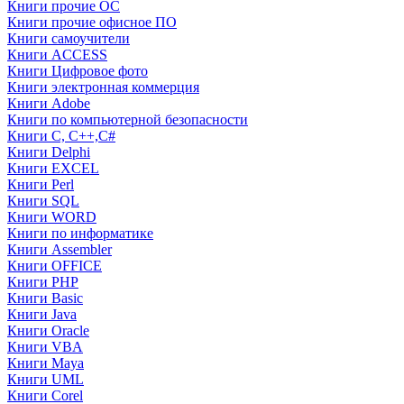
Книги прочие ОС
Книги прочие офисное ПО
Книги самоучители
Книги ACCESS
Книги Цифровое фото
Книги электронная коммерция
Книги Adobe
Книги по компьютерной безопасности
Книги C, C++,С#
Книги Delphi
Книги EXCEL
Книги Perl
Книги SQL
Книги WORD
Книги по информатике
Книги Assembler
Книги OFFICE
Книги PHP
Книги Basic
Книги Java
Книги Oracle
Книги VBA
Книги Maya
Книги UML
Книги Corel