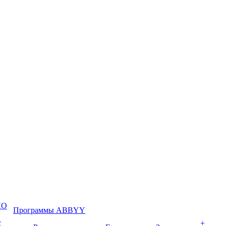
ПО
Программы ABBYY
с
+