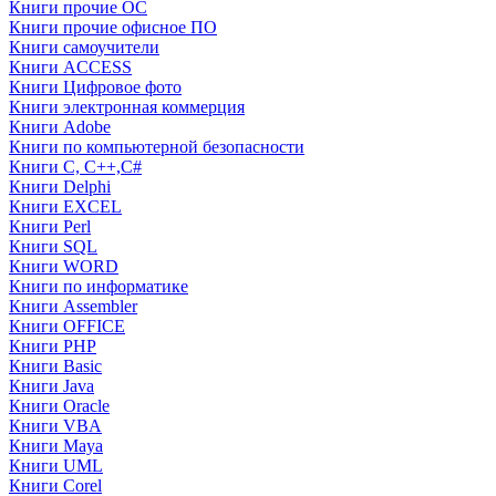
Книги прочие ОС
Книги прочие офисное ПО
Книги самоучители
Книги ACCESS
Книги Цифровое фото
Книги электронная коммерция
Книги Adobe
Книги по компьютерной безопасности
Книги C, C++,С#
Книги Delphi
Книги EXCEL
Книги Perl
Книги SQL
Книги WORD
Книги по информатике
Книги Assembler
Книги OFFICE
Книги PHP
Книги Basic
Книги Java
Книги Oracle
Книги VBA
Книги Maya
Книги UML
Книги Corel