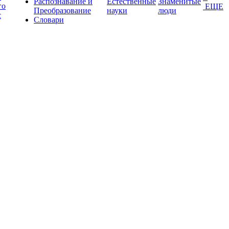
Распознавание и
Естественные
Знаменитые
го
ЕЩЕ
Преобразование
науки
люди
с
Словари