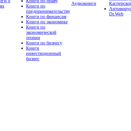
иги о
Книги по праву
Аудиокниги
Касперско
тях
Книги по
Антивиру
предпринимательству
Dr.Web
Книги по финансам
Книги по экономике
Книги по
экономической
теории
Книги по бизнесу
Книги
инвестиционный
бизнес