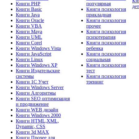
Кн
Книги PHP
популярная
де
Книги Basic
Книги психология
Книги Java
прикладная
Книги Oracle
Книги психология
Книги VBA
прочее
Книги Maya
Книги психология
Книги UML
психотерапия
Книги Corel
Книги психология
Книги Windows Vista
ребенка
Книги JavaScript
Книги психология
Книги Linux
социальная
Книги Windows XP
Книги психология
Книги Издательские
тест
системы
Книги психология
Книги 1C Учет
тренинг
Книги Windows Server
Книги Алгоритмы
Книги SEO оптимизация
и продвижение
Книги WEB дизайн
Книги Windows 2000
Книги HTML,XML,
Dynamic, CSS
Книги 3d MAX
Книги Прочее для