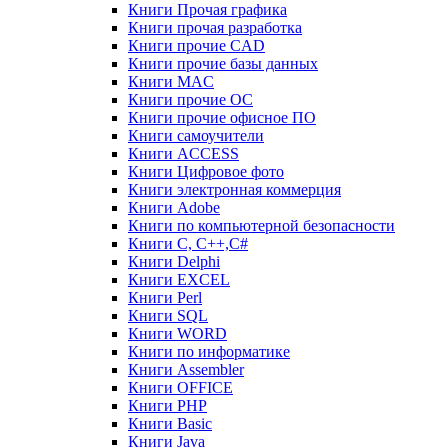
Книги Прочая графика
Книги прочая разработка
Книги прочие CAD
Книги прочие базы данных
Книги MAC
Книги прочие ОС
Книги прочие офисное ПО
Книги самоучители
Книги ACCESS
Книги Цифровое фото
Книги электронная коммерция
Книги Adobe
Книги по компьютерной безопасности
Книги C, C++,С#
Книги Delphi
Книги EXCEL
Книги Perl
Книги SQL
Книги WORD
Книги по информатике
Книги Assembler
Книги OFFICE
Книги PHP
Книги Basic
Книги Java