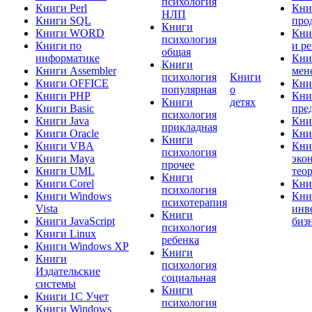
психология
Книги Perl
Кни
НЛП
Книги SQL
про
Книги
Книги WORD
Кни
психология
Книги по
и р
общая
информатике
Кни
Книги
Книги Assembler
мен
психология
Книги
Книги OFFICE
Кни
популярная
о
Книги PHP
Кни
Книги
детях
Книги Basic
пре
психология
Книги Java
Кни
прикладная
Книги Oracle
Кни
Книги
Книги VBA
Кни
психология
Книги Maya
эко
прочее
Книги UML
тео
Книги
Книги Corel
Кни
психология
Книги Windows
Кни
психотерапия
Vista
инв
Книги
Книги JavaScript
биз
психология
Книги Linux
ребенка
Книги Windows XP
Книги
Книги
психология
Издательские
социальная
системы
Книги
Книги 1C Учет
психология
Книги Windows