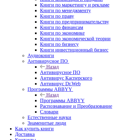
Книги по маркетингу и рекламе
Книги по менеджменту
Книги по праву
Книги по предпринимательству
Книги по финансам
Книги по экономике
Книги по экономической теории
Книги по бизнесу
Книги инвестиционный бизнес
Аудиокниги
Антивирусное ПО
Назад
Антивирусное ПО
Антивирус Касперского
Антивирус Dr.Web
Программы ABBYY
Назад
Программы ABBYY
Распознавание и Преобразование
Словари
Естественные науки
Знаменитые люди
Как купить книги
Доставка
Контакты