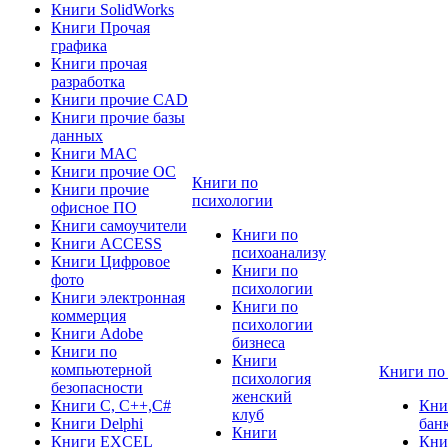
Книги SolidWorks
Книги Прочая
графика
Книги прочая
разработка
Книги прочие CAD
Книги прочие базы
данных
Книги MAC
Книги прочие ОС
Книги по
Книги прочие
психологии
офисное ПО
Книги самоучители
Книги по
Книги ACCESS
психоанализу
Книги Цифровое
Книги по
фото
психологии
Книги электронная
Книги по
коммерция
психологии
Книги Adobe
бизнеса
Книги по
Книги
компьютерной
Книги по
психология
безопасности
женский
Книги C, C++,С#
Кни
клуб
Книги Delphi
бан
Книги
Книги EXCEL
Кни