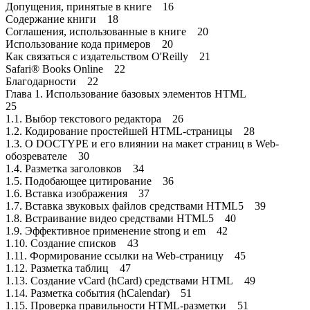
Допущения, принятые в книге 16
Содержание книги 18
Соглашения, использованные в книге 20
Использование кода примеров 20
Как связаться с издательством O'Reilly 21
Safari® Books Online 22
Благодарности 22
Глава 1. Использование базовых элементов HTML
25
1.1. Выбор текстового редактора 26
1.2. Кодирование простейшей HTML-страницы 28
1.3. О DOCTYPE и его влиянии на макет страниц в Web-
обозревателе 30
1.4. Разметка заголовков 34
1.5. Подобающее цитирование 36
1.6. Вставка изображения 37
1.7. Вставка звуковых файлов средствами HTML5 39
1.8. Встраивание видео средствами HTML5 40
1.9. Эффективное применение strong и em 42
1.10. Создание списков 43
1.11. Формирование ссылки на Web-страницу 45
1.12. Разметка таблиц 47
1.13. Создание vCard (hCard) средствами HTML 49
1.14. Разметка события (hCalendar) 51
1.15. Проверка правильности HTML-разметки 51