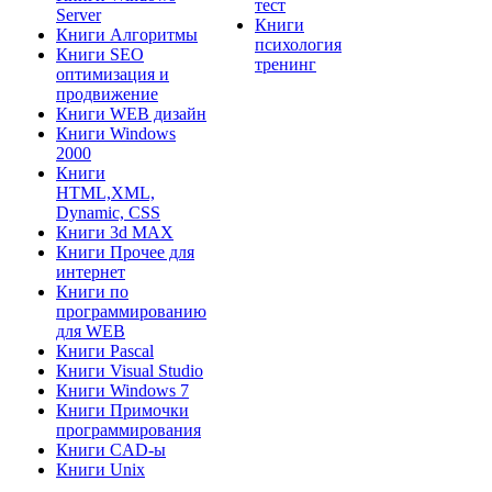
тест
Server
Книги
Книги Алгоритмы
психология
Книги SEO
тренинг
оптимизация и
продвижение
Книги WEB дизайн
Книги Windows
2000
Книги
HTML,XML,
Dynamic, CSS
Книги 3d MAX
Книги Прочее для
интернет
Книги по
программированию
для WEB
Книги Pascal
Книги Visual Studio
Книги Windows 7
Книги Примочки
программирования
Книги CAD-ы
Книги Unix