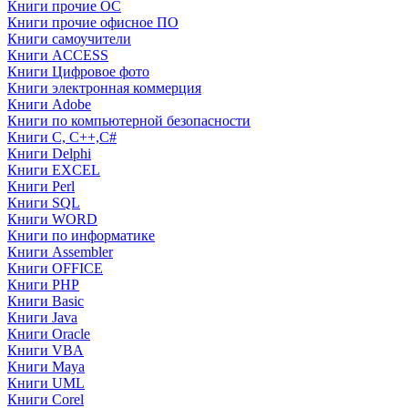
Книги прочие ОС
Книги прочие офисное ПО
Книги самоучители
Книги ACCESS
Книги Цифровое фото
Книги электронная коммерция
Книги Adobe
Книги по компьютерной безопасности
Книги C, C++,С#
Книги Delphi
Книги EXCEL
Книги Perl
Книги SQL
Книги WORD
Книги по информатике
Книги Assembler
Книги OFFICE
Книги PHP
Книги Basic
Книги Java
Книги Oracle
Книги VBA
Книги Maya
Книги UML
Книги Corel