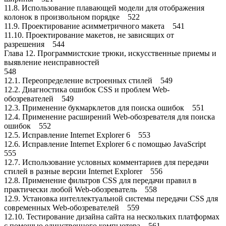
11.8. Использование плавающей модели для отображения
колонок в произвольном порядке 522
11.9. Проектирование асимметричного макета 541
11.10. Проектирование макетов, не зависящих от
разрешения 544
Глава 12. Программистские трюки, искусственные приемы и
выявление неисправностей
548
12.1. Переопределение встроенных стилей 549
12.2. Диагностика ошибок CSS и проблем Web-
обозревателей 549
12.3. Применение букмарклетов для поиска ошибок 551
12.4. Применение расширений Web-обозревателя для поиска
ошибок 552
12.5. Исправление Internet Explorer 6 553
12.6. Исправление Internet Explorer 6 с помощью JavaScript
555
12.7. Использование условных комментариев для передачи
стилей в разные версии Internet Explorer 556
12.8. Применение фильтров CSS для передачи правил в
практически любой Web-обозреватель 558
12.9. Установка интеллектуальной системы передачи CSS для
современных Web-обозревателей 559
12.10. Тестирование дизайна сайта на нескольких платформах
с помощью единственного компьютера 561