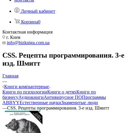
Личный кабинет
Корзина
0
Контактная информация
г. Киев
info@bizkniga.com.ua
CSS. Рецепты программирования. 3-е
изд. Шмитт
Главная
—
Книги компьютерные
Книги по психологии
Книги о детях
Книги по
бизнесу
Аудиокниги
Антивирусное ПО
Программы
ABBYY
Естественные науки
Знаменитые люди
—
CSS. Рецепты программирования. 3-е изд. Шмитт