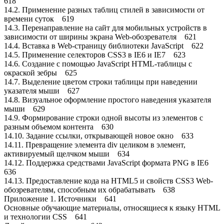
618
14.2. Применение разных таблиц стилей в зависимости от
времени суток 619
14.3. Перенаправление на сайт для мобильных устройств в
зависимости от ширины экрана Web-обозревателя 621
14.4. Вставка в Web-страницу библиотеки JavaScript 622
14.5. Применение селекторов CSS3 в IE6 и IE7 623
14.6. Создание с помощью JavaScript HTML-таблицы с
окраской зебры 625
14.7. Выделение цветом строки таблицы при наведении
указателя мыши 627
14.8. Визуальное оформление простого наведения указателя
мыши 629
14.9. Формирование строки одной высоты из элементов с
разным объемом контента 630
14.10. Задание ссылки, открывающей новое окно 633
14.11. Превращение элемента div целиком в элемент,
активируемый щелчком мыши 634
14.12. Поддержка средствами JavaScript формата PNG в IE6
636
14.13. Предоставление кода на HTML5 и свойств CSS3 Web-
обозревателям, способным их обрабатывать 638
Приложение 1. Источники 641
Основные обучающие материалы, относящиеся к языку HTML
и технологии CSS 641