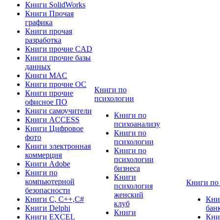
Книги SolidWorks
Книги Прочая
графика
Книги прочая
разработка
Книги прочие CAD
Книги прочие базы
данных
Книги MAC
Книги прочие ОС
Книги по
Книги прочие
психологии
офисное ПО
Книги самоучители
Книги по
Книги ACCESS
психоанализу
Книги Цифровое
Книги по
фото
психологии
Книги электронная
Книги по
коммерция
психологии
Книги Adobe
бизнеса
Книги по
Книги
компьютерной
Книги по
психология
безопасности
женский
Книги C, C++,С#
Кни
клуб
Книги Delphi
бан
Книги
Книги EXCEL
Кни