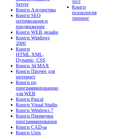
тест
Server
Книги
Книги Алгоритмы
психология
Книги SEO
тренинг
оптимизация и
продвижение
Книги WEB дизайн
Книги Windows
2000
Книги
HTML,XML,
Dynamic, CSS
Книги 3d MAX
Книги Прочее для
интернет
Книги по
программированию
для WEB
Книги Pascal
Книги Visual Studio
Книги Windows 7
Книги Примочки
программирования
Книги CAD-ы
Книги Unix