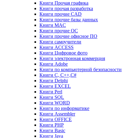
Книги Прочая графика
Книги прочая разработка
Книги прочие CAD
Книги прочие базы данных
Книги MAC
Книги прочие ОС
Книги прочие офисное ПО
Книги самоучители
Книги ACCESS
Книги Цифровое фото
Книги электронная коммерция
Книги Adobe
Книги по компьютерной безопасности
Книги C, C++,С#
Книги Delphi
Книги EXCEL
Книги Perl
Книги SQL
Книги WORD
Книги по информатике
Книги Assembler
Книги OFFICE
Книги PHP
Книги Basic
Книги Java