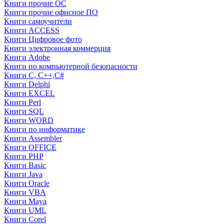
Книги прочие ОС
Книги прочие офисное ПО
Книги самоучители
Книги ACCESS
Книги Цифровое фото
Книги электронная коммерция
Книги Adobe
Книги по компьютерной безопасности
Книги C, C++,С#
Книги Delphi
Книги EXCEL
Книги Perl
Книги SQL
Книги WORD
Книги по информатике
Книги Assembler
Книги OFFICE
Книги PHP
Книги Basic
Книги Java
Книги Oracle
Книги VBA
Книги Maya
Книги UML
Книги Corel