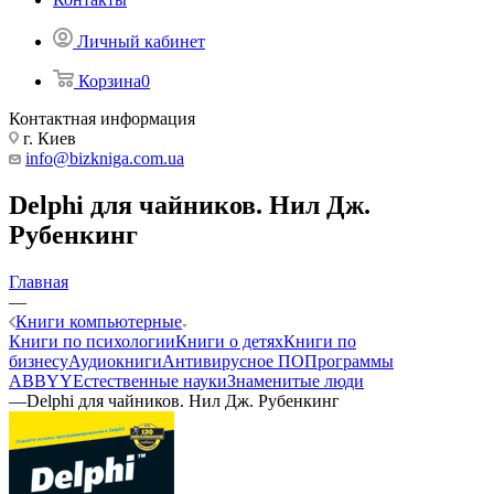
Личный кабинет
Корзина
0
Контактная информация
г. Киев
info@bizkniga.com.ua
Delphi для чайников. Нил Дж.
Рубенкинг
Главная
—
Книги компьютерные
Книги по психологии
Книги о детях
Книги по
бизнесу
Аудиокниги
Антивирусное ПО
Программы
ABBYY
Естественные науки
Знаменитые люди
—
Delphi для чайников. Нил Дж. Рубенкинг