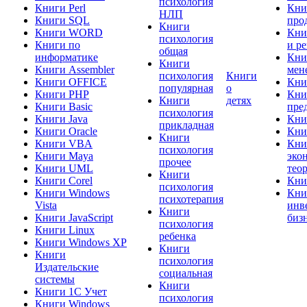
психология
Книги Perl
Кни
НЛП
Книги SQL
про
Книги
Книги WORD
Кни
психология
Книги по
и р
общая
информатике
Кни
Книги
Книги Assembler
мен
психология
Книги
Книги OFFICE
Кни
популярная
о
Книги PHP
Кни
Книги
детях
Книги Basic
пре
психология
Книги Java
Кни
прикладная
Книги Oracle
Кни
Книги
Книги VBA
Кни
психология
Книги Maya
эко
прочее
Книги UML
тео
Книги
Книги Corel
Кни
психология
Книги Windows
Кни
психотерапия
Vista
инв
Книги
Книги JavaScript
биз
психология
Книги Linux
ребенка
Книги Windows XP
Книги
Книги
психология
Издательские
социальная
системы
Книги
Книги 1C Учет
психология
Книги Windows