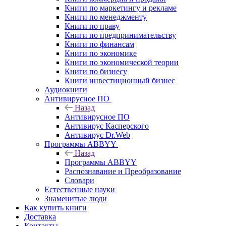
Книги по маркетингу и рекламе
Книги по менеджменту
Книги по праву
Книги по предпринимательству
Книги по финансам
Книги по экономике
Книги по экономической теории
Книги по бизнесу
Книги инвестиционный бизнес
Аудиокниги
Антивирусное ПО
Назад
Антивирусное ПО
Антивирус Касперского
Антивирус Dr.Web
Программы ABBYY
Назад
Программы ABBYY
Распознавание и Преобразование
Словари
Естественные науки
Знаменитые люди
Как купить книги
Доставка
Контакты