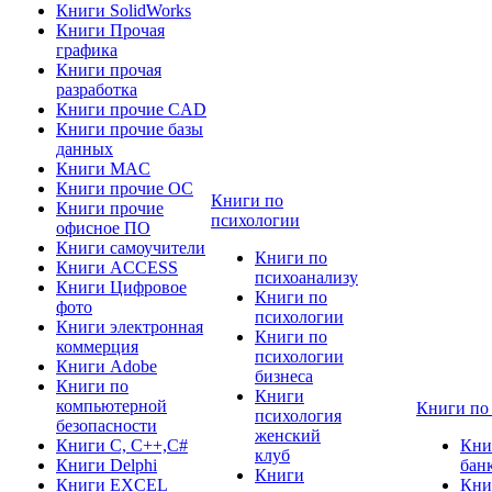
Книги SolidWorks
Книги Прочая
графика
Книги прочая
разработка
Книги прочие CAD
Книги прочие базы
данных
Книги MAC
Книги прочие ОС
Книги по
Книги прочие
психологии
офисное ПО
Книги самоучители
Книги по
Книги ACCESS
психоанализу
Книги Цифровое
Книги по
фото
психологии
Книги электронная
Книги по
коммерция
психологии
Книги Adobe
бизнеса
Книги по
Книги
компьютерной
Книги по
психология
безопасности
женский
Книги C, C++,С#
Кни
клуб
Книги Delphi
бан
Книги
Книги EXCEL
Кни