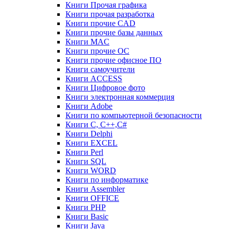
Книги Прочая графика
Книги прочая разработка
Книги прочие CAD
Книги прочие базы данных
Книги MAC
Книги прочие ОС
Книги прочие офисное ПО
Книги самоучители
Книги ACCESS
Книги Цифровое фото
Книги электронная коммерция
Книги Adobe
Книги по компьютерной безопасности
Книги C, C++,С#
Книги Delphi
Книги EXCEL
Книги Perl
Книги SQL
Книги WORD
Книги по информатике
Книги Assembler
Книги OFFICE
Книги PHP
Книги Basic
Книги Java