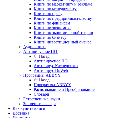
Книги по маркетингу и рекламе
Книги по менеджменту
Книги по праву
Книги по предпринимательству
Книги по финансам
Книги по экономике
Книги по экономической теории
Книги по бизнесу
Книги инвестиционный бизнес
Аудиокниги
Антивирусное ПО
Назад
Антивирусное ПО
Антивирус Касперского
Антивирус Dr.Web
Программы ABBYY
Назад
Программы ABBYY
Распознавание и Преобразование
Словари
Естественные науки
Знаменитые люди
Как купить книги
Доставка
Контакты