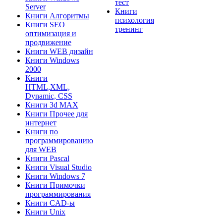
тест
Server
Книги
Книги Алгоритмы
психология
Книги SEO
тренинг
оптимизация и
продвижение
Книги WEB дизайн
Книги Windows
2000
Книги
HTML,XML,
Dynamic, CSS
Книги 3d MAX
Книги Прочее для
интернет
Книги по
программированию
для WEB
Книги Pascal
Книги Visual Studio
Книги Windows 7
Книги Примочки
программирования
Книги CAD-ы
Книги Unix