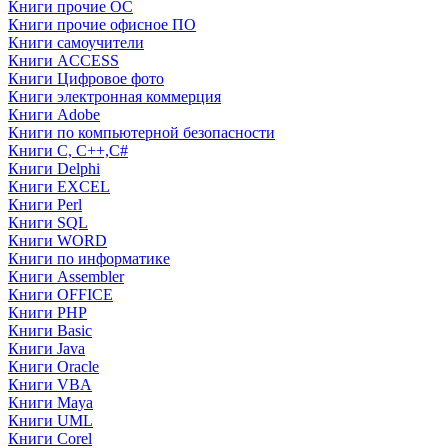
Книги прочие ОС
Книги прочие офисное ПО
Книги самоучители
Книги ACCESS
Книги Цифровое фото
Книги электронная коммерция
Книги Adobe
Книги по компьютерной безопасности
Книги C, C++,С#
Книги Delphi
Книги EXCEL
Книги Perl
Книги SQL
Книги WORD
Книги по информатике
Книги Assembler
Книги OFFICE
Книги PHP
Книги Basic
Книги Java
Книги Oracle
Книги VBA
Книги Maya
Книги UML
Книги Corel