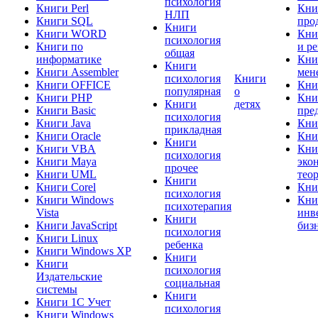
психология
Книги Perl
Кни
НЛП
Книги SQL
про
Книги
Книги WORD
Кни
психология
Книги по
и р
общая
информатике
Кни
Книги
Книги Assembler
мен
психология
Книги
Книги OFFICE
Кни
популярная
о
Книги PHP
Кни
Книги
детях
Книги Basic
пре
психология
Книги Java
Кни
прикладная
Книги Oracle
Кни
Книги
Книги VBA
Кни
психология
Книги Maya
эко
прочее
Книги UML
тео
Книги
Книги Corel
Кни
психология
Книги Windows
Кни
психотерапия
Vista
инв
Книги
Книги JavaScript
биз
психология
Книги Linux
ребенка
Книги Windows XP
Книги
Книги
психология
Издательские
социальная
системы
Книги
Книги 1C Учет
психология
Книги Windows