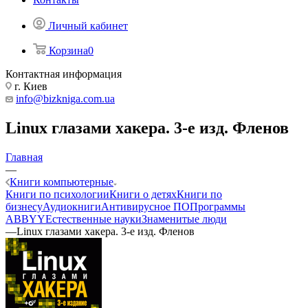
Личный кабинет
Корзина
0
Контактная информация
г. Киев
info@bizkniga.com.ua
Linux глазами хакера. 3-е изд. Фленов
Главная
—
Книги компьютерные
Книги по психологии
Книги о детях
Книги по
бизнесу
Аудиокниги
Антивирусное ПО
Программы
ABBYY
Естественные науки
Знаменитые люди
—
Linux глазами хакера. 3-е изд. Фленов