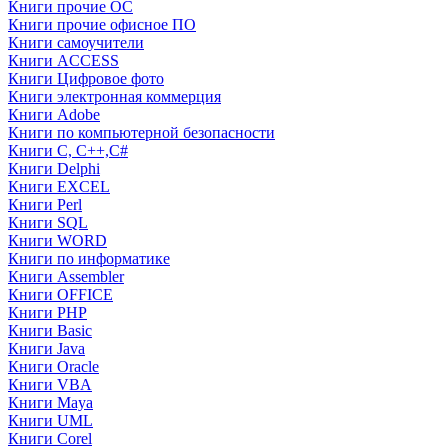
Книги прочие ОС
Книги прочие офисное ПО
Книги самоучители
Книги ACCESS
Книги Цифровое фото
Книги электронная коммерция
Книги Adobe
Книги по компьютерной безопасности
Книги C, C++,С#
Книги Delphi
Книги EXCEL
Книги Perl
Книги SQL
Книги WORD
Книги по информатике
Книги Assembler
Книги OFFICE
Книги PHP
Книги Basic
Книги Java
Книги Oracle
Книги VBA
Книги Maya
Книги UML
Книги Corel