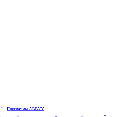
ПО
Программы ABBYY
с
+