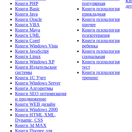
Кн
Книги PHP
популярная
де
Книги Basic
Книги психология
Книги Java
прикладная
Книги Oracle
Книги психология
Книги VBA
прочее
Книги Maya
Книги психология
Книги UML
психотерапия
Книги Corel
Книги психология
Книги Windows Vista
ребенка
Книги JavaScript
Книги психология
Книги Linux
социальная
Книги Windows XP
Книги психология
Книги Издательские
тест
системы
Книги психология
Книги 1C Учет
тренинг
Книги Windows Server
Книги Алгоритмы
Книги SEO оптимизация
и продвижение
Книги WEB дизайн
Книги Windows 2000
Книги HTML,XML,
Dynamic, CSS
Книги 3d MAX
Книги Прочее для