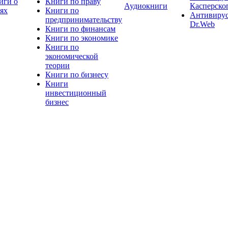
иги о
Книги по праву
Аудиокниги
Касперско
тях
Книги по
Антивиру
предпринимательству
Dr.Web
Книги по финансам
Книги по экономике
Книги по
экономической
теории
Книги по бизнесу
Книги
инвестиционный
бизнес