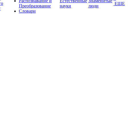
Распознавание и
Естественные
Знаменитые
го
ЕЩЕ
Преобразование
науки
люди
с
Словари