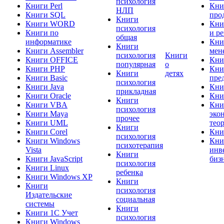
психология
Книги Perl
Кни
НЛП
Книги SQL
про
Книги
Книги WORD
Кни
психология
Книги по
и р
общая
информатике
Кни
Книги
Книги Assembler
мен
психология
Книги
Книги OFFICE
Кни
популярная
о
Книги PHP
Кни
Книги
детях
Книги Basic
пре
психология
Книги Java
Кни
прикладная
Книги Oracle
Кни
Книги
Книги VBA
Кни
психология
Книги Maya
эко
прочее
Книги UML
тео
Книги
Книги Corel
Кни
психология
Книги Windows
Кни
психотерапия
Vista
инв
Книги
Книги JavaScript
биз
психология
Книги Linux
ребенка
Книги Windows XP
Книги
Книги
психология
Издательские
социальная
системы
Книги
Книги 1C Учет
психология
Книги Windows