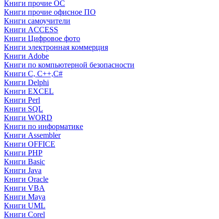
Книги прочие ОС
Книги прочие офисное ПО
Книги самоучители
Книги ACCESS
Книги Цифровое фото
Книги электронная коммерция
Книги Adobe
Книги по компьютерной безопасности
Книги C, C++,С#
Книги Delphi
Книги EXCEL
Книги Perl
Книги SQL
Книги WORD
Книги по информатике
Книги Assembler
Книги OFFICE
Книги PHP
Книги Basic
Книги Java
Книги Oracle
Книги VBA
Книги Maya
Книги UML
Книги Corel