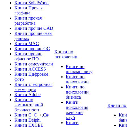
Книги SolidWorks
Книги Прочая
графика
Книги прочая
разработка
Книги прочие CAD
Книги прочие базы
данных
Книги MAC
Книги прочие ОС
Книги по
Книги прочие
психологии
офисное ПО
Книги самоучители
Книги по
Книги ACCESS
психоанализу
Книги Цифровое
Книги по
фото
психологии
Книги электронная
Книги по
коммерция
психологии
Книги Adobe
бизнеса
Книги по
Книги
компьютерной
Книги по
психология
безопасности
женский
Книги C, C++,С#
Кни
клуб
Книги Delphi
бан
Книги
Книги EXCEL
Кни