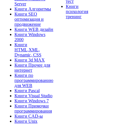
тест
Server
Книги
Книги Алгоритмы
психология
Книги SEO
тренинг
оптимизация и
продвижение
Книги WEB дизайн
Книги Windows
2000
Книги
HTML,XML,
Dynamic, CSS
Книги 3d MAX
Книги Прочее для
интернет
Книги по
программированию
для WEB
Книги Pascal
Книги Visual Studio
Книги Windows 7
Книги Примочки
программирования
Книги CAD-ы
Книги Unix