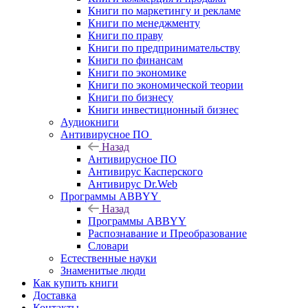
Книги по маркетингу и рекламе
Книги по менеджменту
Книги по праву
Книги по предпринимательству
Книги по финансам
Книги по экономике
Книги по экономической теории
Книги по бизнесу
Книги инвестиционный бизнес
Аудиокниги
Антивирусное ПО
Назад
Антивирусное ПО
Антивирус Касперского
Антивирус Dr.Web
Программы ABBYY
Назад
Программы ABBYY
Распознавание и Преобразование
Словари
Естественные науки
Знаменитые люди
Как купить книги
Доставка
Контакты