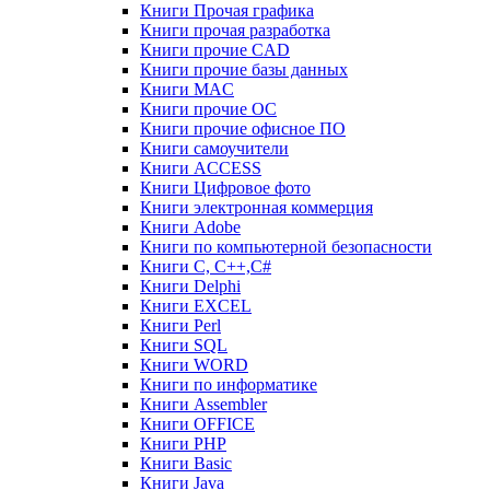
Книги Прочая графика
Книги прочая разработка
Книги прочие CAD
Книги прочие базы данных
Книги MAC
Книги прочие ОС
Книги прочие офисное ПО
Книги самоучители
Книги ACCESS
Книги Цифровое фото
Книги электронная коммерция
Книги Adobe
Книги по компьютерной безопасности
Книги C, C++,С#
Книги Delphi
Книги EXCEL
Книги Perl
Книги SQL
Книги WORD
Книги по информатике
Книги Assembler
Книги OFFICE
Книги PHP
Книги Basic
Книги Java