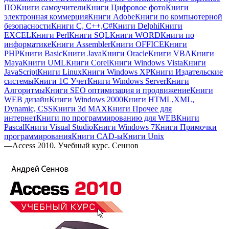
ПО
Книги самоучители
Книги Цифровое фото
Книги
электронная коммерция
Книги Adobe
Книги по компьютерной
безопасности
Книги C, C++,С#
Книги Delphi
Книги
EXCEL
Книги Perl
Книги SQL
Книги WORD
Книги по
информатике
Книги Assembler
Книги OFFICE
Книги
PHP
Книги Basic
Книги Java
Книги Oracle
Книги VBA
Книги
Maya
Книги UML
Книги Corel
Книги Windows Vista
Книги
JavaScript
Книги Linux
Книги Windows XP
Книги Издательские
системы
Книги 1C Учет
Книги Windows Server
Книги
Алгоритмы
Книги SEO оптимизация и продвижение
Книги
WEB дизайн
Книги Windows 2000
Книги HTML,XML,
Dynamic, CSS
Книги 3d MAX
Книги Прочее для
интернет
Книги по программированию для WEB
Книги
Pascal
Книги Visual Studio
Книги Windows 7
Книги Примочки
программирования
Книги CAD-ы
Книги Unix
—
Access 2010. Учебный курс. Сеннов