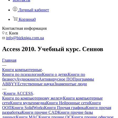
Личный кабинет
Корзина
0
Контактная информация
г. Киев
info@bizkniga.com.ua
Access 2010. Учебный курс. Сеннов
Главная
—
Книги компьютерные
Книги по психологии
Книги о детях
Книги по
бизнесу
Аудиокниги
Антивирусное ПО
Программы
ABBYY
Естественные науки
Знаменитые люди
—
Книги ACCESS
Книги по компьютерному железу
Книги компьютерные
сети
Книги мультимедиа
Книги Нейронные сети
Книги
ООП
Книги SolidWorks
Книги Прочая графика
Книги прочая
разработка
Книги прочие CAD
Книги прочие базы
данных
Книги MAC
Книги прочие ОС
Книги прочие офисное