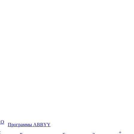
ПО
Программы ABBYY
с
+