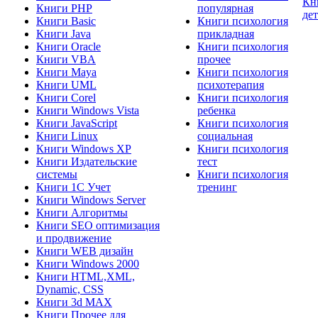
Кн
Книги PHP
популярная
де
Книги Basic
Книги психология
Книги Java
прикладная
Книги Oracle
Книги психология
Книги VBA
прочее
Книги Maya
Книги психология
Книги UML
психотерапия
Книги Corel
Книги психология
Книги Windows Vista
ребенка
Книги JavaScript
Книги психология
Книги Linux
социальная
Книги Windows XP
Книги психология
Книги Издательские
тест
системы
Книги психология
Книги 1C Учет
тренинг
Книги Windows Server
Книги Алгоритмы
Книги SEO оптимизация
и продвижение
Книги WEB дизайн
Книги Windows 2000
Книги HTML,XML,
Dynamic, CSS
Книги 3d MAX
Книги Прочее для