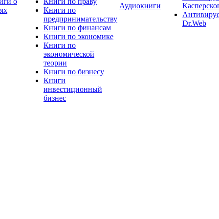
иги о
Книги по праву
Аудиокниги
Касперско
тях
Книги по
Антивиру
предпринимательству
Dr.Web
Книги по финансам
Книги по экономике
Книги по
экономической
теории
Книги по бизнесу
Книги
инвестиционный
бизнес