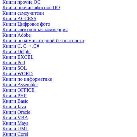
Книги прочие ОС
Книги прочие офисное ПО
Книги самоучители
Книги ACCESS
Книги Цифровое фото
Книги электронная коммерция
Книги Adobe
Книги по компьютерной безопасности
Книги C, C++,С#
Книги Delphi
Книги EXCEL
Книги Perl
Книги SQL
Книги WORD
Книги по информатике
Книги Assembler
Книги OFFICE
Книги PHP
Книги Basic
Книги Java
Книги Oracle
Книги VBA
Книги Maya
Книги UML
Книги Corel