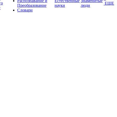
Распознавание и
Естественные
Знаменитые
го
ЕЩЕ
Преобразование
науки
люди
с
Словари