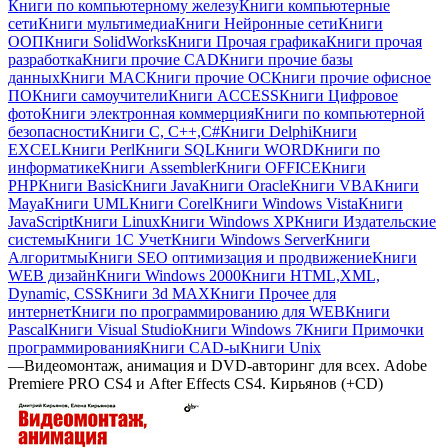
Книги по компьютерному железу
Книги компьютерные
сети
Книги мультимедиа
Книги Нейронные сети
Книги
ООП
Книги SolidWorks
Книги Прочая графика
Книги прочая
разработка
Книги прочие CAD
Книги прочие базы
данных
Книги MAC
Книги прочие ОС
Книги прочие офисное
ПО
Книги самоучители
Книги ACCESS
Книги Цифровое
фото
Книги электронная коммерция
Книги по компьютерной
безопасности
Книги C, C++,С#
Книги Delphi
Книги
EXCEL
Книги Perl
Книги SQL
Книги WORD
Книги по
информатике
Книги Assembler
Книги OFFICE
Книги
PHP
Книги Basic
Книги Java
Книги Oracle
Книги VBA
Книги
Maya
Книги UML
Книги Corel
Книги Windows Vista
Книги
JavaScript
Книги Linux
Книги Windows XP
Книги Издательские
системы
Книги 1C Учет
Книги Windows Server
Книги
Алгоритмы
Книги SEO оптимизация и продвижение
Книги
WEB дизайн
Книги Windows 2000
Книги HTML,XML,
Dynamic, CSS
Книги 3d MAX
Книги Прочее для
интернет
Книги по программированию для WEB
Книги
Pascal
Книги Visual Studio
Книги Windows 7
Книги Примочки
программирования
Книги CAD-ы
Книги Unix
—
Видеомонтаж, анимация и DVD-авторинг для всех. Adobe
Premiere PRO CS4 и After Effects CS4. Кирьянов (+CD)