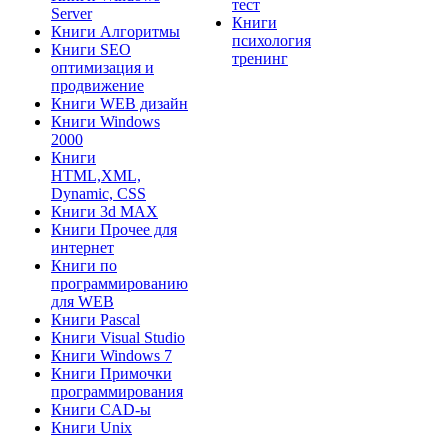
тест
Server
Книги
Книги Алгоритмы
психология
Книги SEO
тренинг
оптимизация и
продвижение
Книги WEB дизайн
Книги Windows
2000
Книги
HTML,XML,
Dynamic, CSS
Книги 3d MAX
Книги Прочее для
интернет
Книги по
программированию
для WEB
Книги Pascal
Книги Visual Studio
Книги Windows 7
Книги Примочки
программирования
Книги CAD-ы
Книги Unix