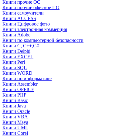
Книги прочие ОС
Книги прочие офисное ПО
Книги самоучители
Книги ACCESS
Книги Цифровое фото
Книги электронная коммерция
Книги Adobe
Книги по компьютерной безопасности
Книги C, C++,С#
Книги Delphi
Книги EXCEL
Книги Perl
Книги SQL
Книги WORD
Книги по информатике
Книги Assembler
Книги OFFICE
Книги PHP
Книги Basic
Книги Java
Книги Oracle
Книги VBA
Книги Maya
Книги UML
Книги Corel