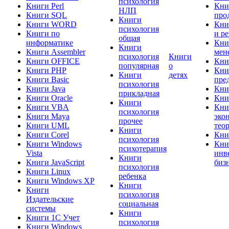
психология
Книги Perl
Кни
НЛП
Книги SQL
про
Книги
Книги WORD
Кни
психология
Книги по
и р
общая
информатике
Кни
Книги
Книги Assembler
мен
психология
Книги
Книги OFFICE
Кни
популярная
о
Книги PHP
Кни
Книги
детях
Книги Basic
пре
психология
Книги Java
Кни
прикладная
Книги Oracle
Кни
Книги
Книги VBA
Кни
психология
Книги Maya
эко
прочее
Книги UML
тео
Книги
Книги Corel
Кни
психология
Книги Windows
Кни
психотерапия
Vista
инв
Книги
Книги JavaScript
биз
психология
Книги Linux
ребенка
Книги Windows XP
Книги
Книги
психология
Издательские
социальная
системы
Книги
Книги 1C Учет
психология
Книги Windows