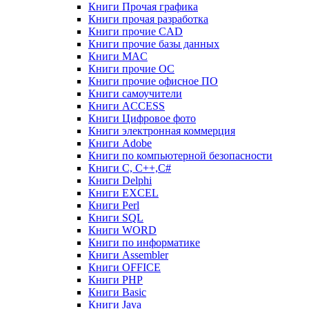
Книги Прочая графика
Книги прочая разработка
Книги прочие CAD
Книги прочие базы данных
Книги MAC
Книги прочие ОС
Книги прочие офисное ПО
Книги самоучители
Книги ACCESS
Книги Цифровое фото
Книги электронная коммерция
Книги Adobe
Книги по компьютерной безопасности
Книги C, C++,С#
Книги Delphi
Книги EXCEL
Книги Perl
Книги SQL
Книги WORD
Книги по информатике
Книги Assembler
Книги OFFICE
Книги PHP
Книги Basic
Книги Java