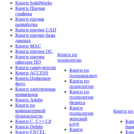
Книги SolidWorks
Книги Прочая
графика
Книги прочая
разработка
Книги прочие CAD
Книги прочие базы
данных
Книги MAC
Книги прочие ОС
Книги по
Книги прочие
психологии
офисное ПО
Книги самоучители
Книги по
Книги ACCESS
психоанализу
Книги Цифровое
Книги по
фото
психологии
Книги электронная
Книги по
коммерция
психологии
Книги Adobe
бизнеса
Книги по
Книги
компьютерной
Книги по
психология
безопасности
женский
Книги C, C++,С#
Кни
клуб
Книги Delphi
бан
Книги
Книги EXCEL
Кни