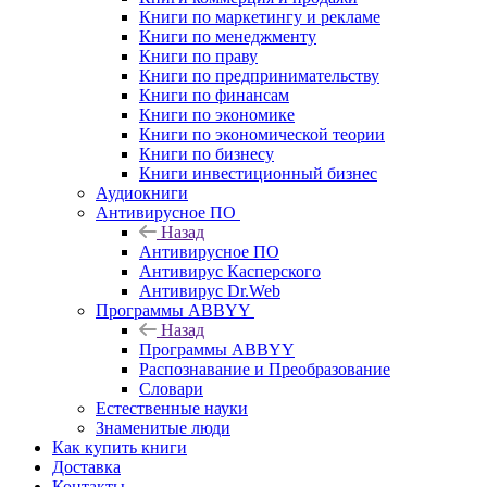
Книги по маркетингу и рекламе
Книги по менеджменту
Книги по праву
Книги по предпринимательству
Книги по финансам
Книги по экономике
Книги по экономической теории
Книги по бизнесу
Книги инвестиционный бизнес
Аудиокниги
Антивирусное ПО
Назад
Антивирусное ПО
Антивирус Касперского
Антивирус Dr.Web
Программы ABBYY
Назад
Программы ABBYY
Распознавание и Преобразование
Словари
Естественные науки
Знаменитые люди
Как купить книги
Доставка
Контакты