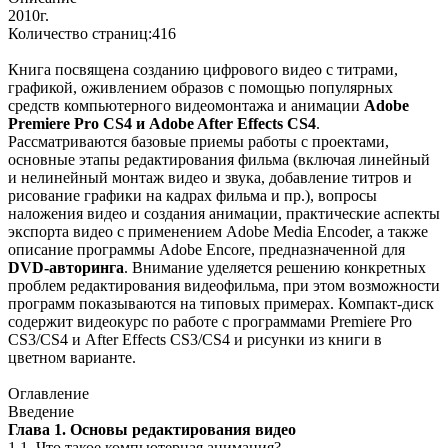
2010г.
Количество страниц:416
Книга посвящена созданию цифрового видео с титрами,
графикой, оживлением образов с помощью популярных
средств компьютерного видеомонтажа и анимации
Adobe
Premiere Pro CS4 и Adobe After Effects CS4
.
Рассматриваются базовые приемы работы с проектами,
основные этапы редактирования фильма (включая линейный
и нелинейный монтаж видео и звука, добавление титров и
рисование графики на кадрах фильма и пр.), вопросы
наложения видео и создания анимации, практические аспекты
экспорта видео с применением Adobe Media Encoder, а также
описание программы Adobe Encore, предназначенной для
DVD-авторинга
. Внимание уделяется решению конкретных
проблем редактирования видеофильма, при этом возможности
программ показываются на типовых примерах. Компакт-диск
содержит видеокурс по работе с программами Premiere Pro
CS3/CS4 и After Effects CS3/CS4 и рисунки из книги в
цветном варианте.
Оглавление
Введение
Глава 1. Основы редактирования видео
1.1. Что такое компьютерная анимация?