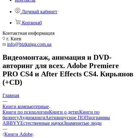
Личный кабинет
Корзина
0
Контактная информация
г. Киев
info@bizkniga.com.ua
Видеомонтаж, анимация и DVD-
авторинг для всех. Adobe Premiere
PRO CS4 и After Effects CS4. Кирьянов
(+CD)
Главная
—
Книги компьютерные
Книги по психологии
Книги о детях
Книги по
бизнесу
Аудиокниги
Антивирусное ПО
Программы
ABBYY
Естественные науки
Знаменитые люди
—
Книги Adobe