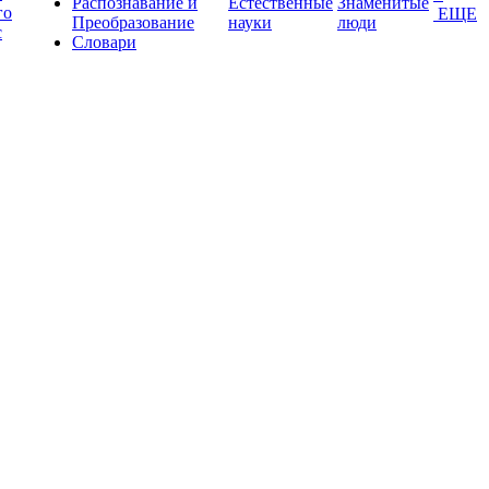
Распознавание и
Естественные
Знаменитые
го
ЕЩЕ
Преобразование
науки
люди
с
Словари