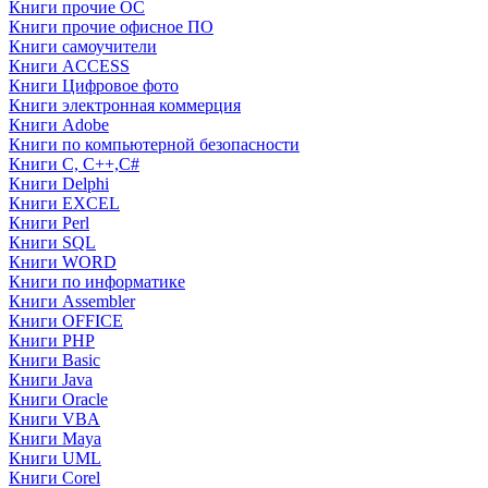
Книги прочие ОС
Книги прочие офисное ПО
Книги самоучители
Книги ACCESS
Книги Цифровое фото
Книги электронная коммерция
Книги Adobe
Книги по компьютерной безопасности
Книги C, C++,С#
Книги Delphi
Книги EXCEL
Книги Perl
Книги SQL
Книги WORD
Книги по информатике
Книги Assembler
Книги OFFICE
Книги PHP
Книги Basic
Книги Java
Книги Oracle
Книги VBA
Книги Maya
Книги UML
Книги Corel