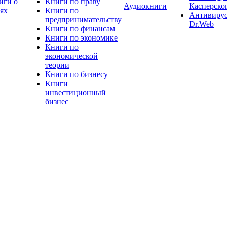
иги о
Книги по праву
Аудиокниги
Касперско
тях
Книги по
Антивиру
предпринимательству
Dr.Web
Книги по финансам
Книги по экономике
Книги по
экономической
теории
Книги по бизнесу
Книги
инвестиционный
бизнес