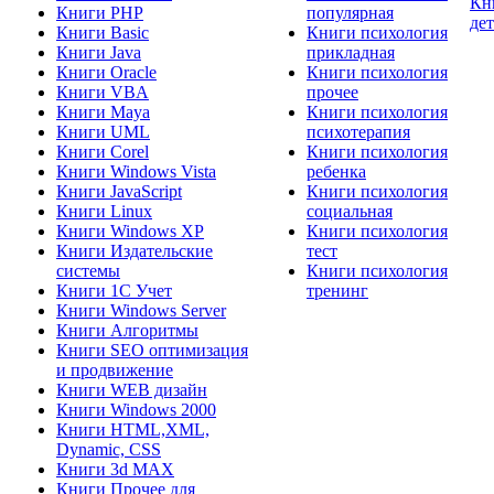
Кн
Книги PHP
популярная
де
Книги Basic
Книги психология
Книги Java
прикладная
Книги Oracle
Книги психология
Книги VBA
прочее
Книги Maya
Книги психология
Книги UML
психотерапия
Книги Corel
Книги психология
Книги Windows Vista
ребенка
Книги JavaScript
Книги психология
Книги Linux
социальная
Книги Windows XP
Книги психология
Книги Издательские
тест
системы
Книги психология
Книги 1C Учет
тренинг
Книги Windows Server
Книги Алгоритмы
Книги SEO оптимизация
и продвижение
Книги WEB дизайн
Книги Windows 2000
Книги HTML,XML,
Dynamic, CSS
Книги 3d MAX
Книги Прочее для