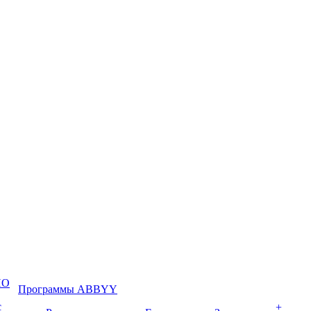
ПО
Программы ABBYY
с
+