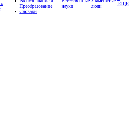
Распознавание и
Естественные
Знаменитые
го
ЕЩЕ
Преобразование
науки
люди
с
Словари