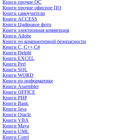
Книги прочие ОС
Книги прочие офисное ПО
Книги самоучители
Книги ACCESS
Книги Цифровое фото
Книги электронная коммерция
Книги Adobe
Книги по компьютерной безопасности
Книги C, C++,С#
Книги Delphi
Книги EXCEL
Книги Perl
Книги SQL
Книги WORD
Книги по информатике
Книги Assembler
Книги OFFICE
Книги PHP
Книги Basic
Книги Java
Книги Oracle
Книги VBA
Книги Maya
Книги UML
Книги Corel