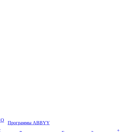
ПО
Программы ABBYY
с
+