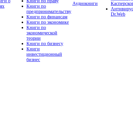
иги о
Книги по праву
Аудиокниги
Касперско
тях
Книги по
Антивиру
предпринимательству
Dr.Web
Книги по финансам
Книги по экономике
Книги по
экономической
теории
Книги по бизнесу
Книги
инвестиционный
бизнес