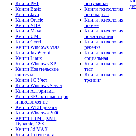
Кн
Книги PHP
популярная
де
Книги Basic
Книги психология
Книги Java
прикладная
Книги Oracle
Книги психология
Книги VBA
прочее
Книги Maya
Книги психология
Книги UML
психотерапия
Книги Corel
Книги психология
Книги Windows Vista
ребенка
Книги JavaScript
Книги психология
Книги Linux
социальная
Книги Windows XP
Книги психология
Книги Издательские
тест
системы
Книги психология
Книги 1C Учет
тренинг
Книги Windows Server
Книги Алгоритмы
Книги SEO оптимизация
и продвижение
Книги WEB дизайн
Книги Windows 2000
Книги HTML,XML,
Dynamic, CSS
Книги 3d MAX
Книги Прочее для