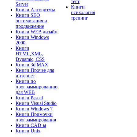
тест
Server
Книги
Книги Алгоритмы
психология
Книги SEO
тренинг
оптимизация и
продвижение
Книги WEB дизайн
Книги Windows
2000
Книги
HTML,XML,
Dynamic, CSS
Книги 3d MAX
Книги Прочее для
интернет
Книги по
программированию
для WEB
Книги Pascal
Книги Visual Studio
Книги Windows 7
Книги Примочки
программирования
Книги CAD-ы
Книги Unix