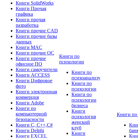
Книги SolidWorks
Книги Прочая
графика
Книги прочая
разработка
Книги прочие CAD
Книги прочие базы
данных
Книги MAC
Книги прочие ОС
Книги по
Книги прочие
психологии
офисное ПО
Книги самоучители
Книги по
Книги ACCESS
психоанализу
Книги Цифровое
Книги по
фото
психологии
Книги электронная
Книги по
коммерция
психологии
Книги Adobe
бизнеса
Книги по
Книги
компьютерной
Книги по
психология
безопасности
женский
Книги C, C++,С#
Кни
клуб
Книги Delphi
бан
Книги
Книги EXCEL
Кни