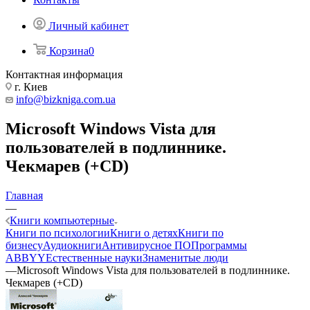
Личный кабинет
Корзина
0
Контактная информация
г. Киев
info@bizkniga.com.ua
Microsoft Windows Vista для
пользователей в подлиннике.
Чекмарев (+CD)
Главная
—
Книги компьютерные
Книги по психологии
Книги о детях
Книги по
бизнесу
Аудиокниги
Антивирусное ПО
Программы
ABBYY
Естественные науки
Знаменитые люди
—
Microsoft Windows Vista для пользователей в подлиннике.
Чекмарев (+CD)