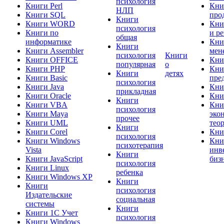
психология
Книги Perl
Кни
НЛП
Книги SQL
про
Книги
Книги WORD
Кни
психология
Книги по
и р
общая
информатике
Кни
Книги
Книги Assembler
мен
психология
Книги
Книги OFFICE
Кни
популярная
о
Книги PHP
Кни
Книги
детях
Книги Basic
пре
психология
Книги Java
Кни
прикладная
Книги Oracle
Кни
Книги
Книги VBA
Кни
психология
Книги Maya
эко
прочее
Книги UML
тео
Книги
Книги Corel
Кни
психология
Книги Windows
Кни
психотерапия
Vista
инв
Книги
Книги JavaScript
биз
психология
Книги Linux
ребенка
Книги Windows XP
Книги
Книги
психология
Издательские
социальная
системы
Книги
Книги 1C Учет
психология
Книги Windows