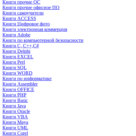
Книги прочие ОС
Книги прочие офисное ПО
Книги самоучители
Книги ACCESS
Книги Цифровое фото
Книги электронная коммерция
Книги Adobe
Книги по компьютерной безопасности
Книги C, C++,С#
Книги Delphi
Книги EXCEL
Книги Perl
Книги SQL
Книги WORD
Книги по информатике
Книги Assembler
Книги OFFICE
Книги PHP
Книги Basic
Книги Java
Книги Oracle
Книги VBA
Книги Maya
Книги UML
Книги Corel