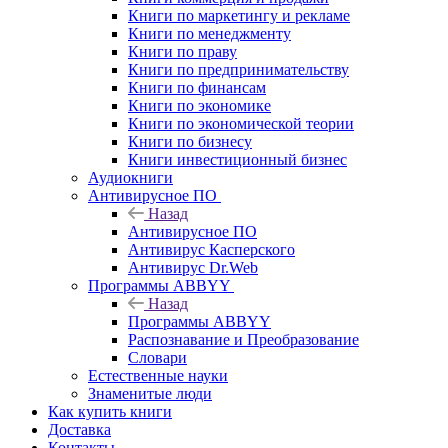
Книги по маркетингу и рекламе
Книги по менеджменту
Книги по праву
Книги по предпринимательству
Книги по финансам
Книги по экономике
Книги по экономической теории
Книги по бизнесу
Книги инвестиционный бизнес
Аудиокниги
Антивирусное ПО
Назад
Антивирусное ПО
Антивирус Касперского
Антивирус Dr.Web
Программы ABBYY
Назад
Программы ABBYY
Распознавание и Преобразование
Словари
Естественные науки
Знаменитые люди
Как купить книги
Доставка
Контакты