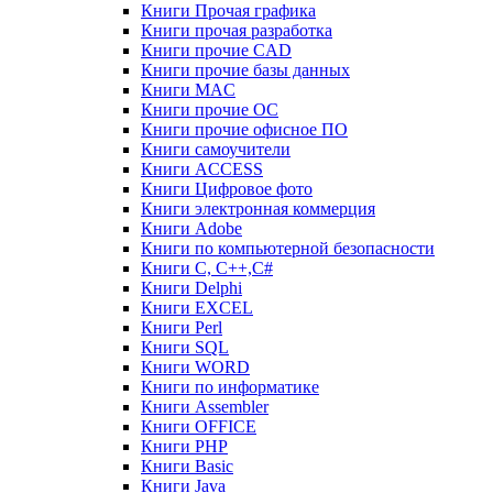
Книги Прочая графика
Книги прочая разработка
Книги прочие CAD
Книги прочие базы данных
Книги MAC
Книги прочие ОС
Книги прочие офисное ПО
Книги самоучители
Книги ACCESS
Книги Цифровое фото
Книги электронная коммерция
Книги Adobe
Книги по компьютерной безопасности
Книги C, C++,С#
Книги Delphi
Книги EXCEL
Книги Perl
Книги SQL
Книги WORD
Книги по информатике
Книги Assembler
Книги OFFICE
Книги PHP
Книги Basic
Книги Java