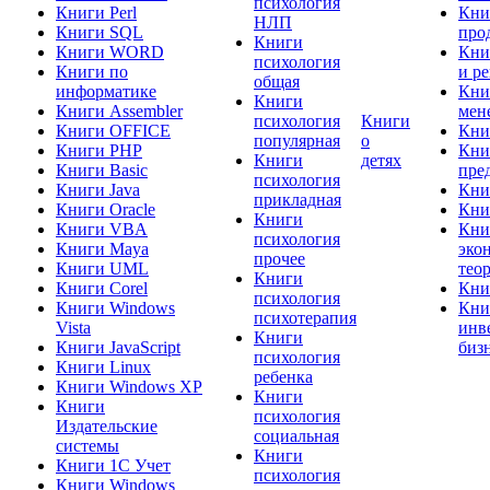
психология
Книги Perl
Кни
НЛП
Книги SQL
про
Книги
Книги WORD
Кни
психология
Книги по
и р
общая
информатике
Кни
Книги
Книги Assembler
мен
психология
Книги
Книги OFFICE
Кни
популярная
о
Книги PHP
Кни
Книги
детях
Книги Basic
пре
психология
Книги Java
Кни
прикладная
Книги Oracle
Кни
Книги
Книги VBA
Кни
психология
Книги Maya
эко
прочее
Книги UML
тео
Книги
Книги Corel
Кни
психология
Книги Windows
Кни
психотерапия
Vista
инв
Книги
Книги JavaScript
биз
психология
Книги Linux
ребенка
Книги Windows XP
Книги
Книги
психология
Издательские
социальная
системы
Книги
Книги 1C Учет
психология
Книги Windows