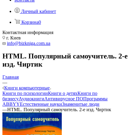
Личный кабинет
Корзина
0
Контактная информация
г. Киев
info@bizkniga.com.ua
HTML. Популярный самоучитель. 2-е
изд. Чиртик
Главная
—
Книги компьютерные
Книги по психологии
Книги о детях
Книги по
бизнесу
Аудиокниги
Антивирусное ПО
Программы
ABBYY
Естественные науки
Знаменитые люди
—
HTML. Популярный самоучитель. 2-е изд. Чиртик