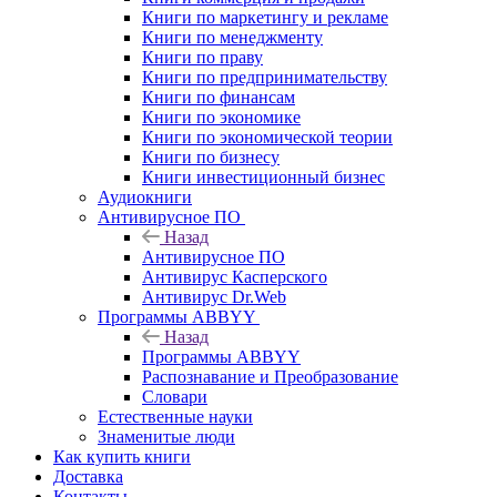
Книги по маркетингу и рекламе
Книги по менеджменту
Книги по праву
Книги по предпринимательству
Книги по финансам
Книги по экономике
Книги по экономической теории
Книги по бизнесу
Книги инвестиционный бизнес
Аудиокниги
Антивирусное ПО
Назад
Антивирусное ПО
Антивирус Касперского
Антивирус Dr.Web
Программы ABBYY
Назад
Программы ABBYY
Распознавание и Преобразование
Словари
Естественные науки
Знаменитые люди
Как купить книги
Доставка
Контакты