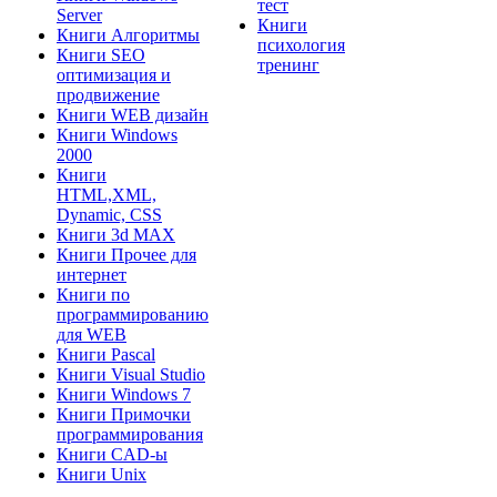
тест
Server
Книги
Книги Алгоритмы
психология
Книги SEO
тренинг
оптимизация и
продвижение
Книги WEB дизайн
Книги Windows
2000
Книги
HTML,XML,
Dynamic, CSS
Книги 3d MAX
Книги Прочее для
интернет
Книги по
программированию
для WEB
Книги Pascal
Книги Visual Studio
Книги Windows 7
Книги Примочки
программирования
Книги CAD-ы
Книги Unix