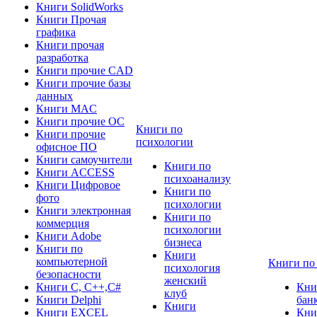
Книги SolidWorks
Книги Прочая
графика
Книги прочая
разработка
Книги прочие CAD
Книги прочие базы
данных
Книги MAC
Книги прочие ОС
Книги по
Книги прочие
психологии
офисное ПО
Книги самоучители
Книги по
Книги ACCESS
психоанализу
Книги Цифровое
Книги по
фото
психологии
Книги электронная
Книги по
коммерция
психологии
Книги Adobe
бизнеса
Книги по
Книги
компьютерной
Книги по
психология
безопасности
женский
Книги C, C++,С#
Кни
клуб
Книги Delphi
бан
Книги
Книги EXCEL
Кни