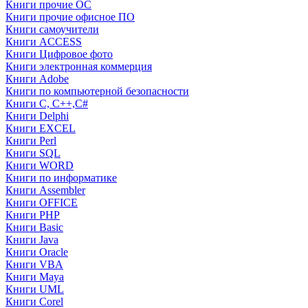
Книги прочие ОС
Книги прочие офисное ПО
Книги самоучители
Книги ACCESS
Книги Цифровое фото
Книги электронная коммерция
Книги Adobe
Книги по компьютерной безопасности
Книги C, C++,С#
Книги Delphi
Книги EXCEL
Книги Perl
Книги SQL
Книги WORD
Книги по информатике
Книги Assembler
Книги OFFICE
Книги PHP
Книги Basic
Книги Java
Книги Oracle
Книги VBA
Книги Maya
Книги UML
Книги Corel