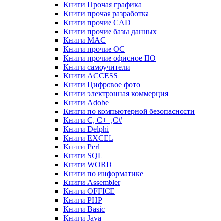
Книги Прочая графика
Книги прочая разработка
Книги прочие CAD
Книги прочие базы данных
Книги MAC
Книги прочие ОС
Книги прочие офисное ПО
Книги самоучители
Книги ACCESS
Книги Цифровое фото
Книги электронная коммерция
Книги Adobe
Книги по компьютерной безопасности
Книги C, C++,С#
Книги Delphi
Книги EXCEL
Книги Perl
Книги SQL
Книги WORD
Книги по информатике
Книги Assembler
Книги OFFICE
Книги PHP
Книги Basic
Книги Java