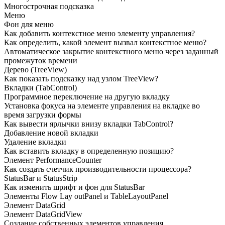
Многострочная подсказка
Меню
Фон для меню
Как добавить контекстное меню элементу управления?
Как определить, какой элемент вызвал контекстное меню?
Автоматическое закрытие контекстного меню через заданный
промежуток времени
Дерево
(TreeView)
Как показать подсказку над узлом
TreeView?
Вкладки
(TabControl)
Программное переключение на другую вкладку
Установка фокуса на элементе управления на вкладке во
время загрузки формы
Как вывести ярлычки внизу вкладки
TabControl?
Добавление новой вкладки
Удаление вкладки
Как вставить вкладку в определенную позицию?
Элемент
PerformanceCounter
Как создать счетчик производительности процессора?
StatusBar и StatusStrip
Как изменить шрифт и фон для
StatusBar
Элементы
Flow Lay outPanel и TableLayoutPanel
Элемент
DataGrid
Элемент
DataGridView
Создание собственных элементов управления