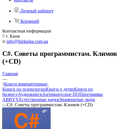
Личный кабинет
Корзина
0
Контактная информация
г. Киев
info@bizkniga.com.ua
C#. Советы программистам. Климов
(+CD)
Главная
—
Книги компьютерные
Книги по психологии
Книги о детях
Книги по
бизнесу
Аудиокниги
Антивирусное ПО
Программы
ABBYY
Естественные науки
Знаменитые люди
—
C#. Советы программистам. Климов (+CD)