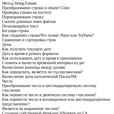
Метод String.Format
Преобразование строки в объект Color
Проверка строки на пустоту
Переворачиваем строку
Сжатие длинных имен файлов
Печатающийся текст
Бегущая строка
Как соединять строкиЧто лучше: Parse или TryParse?
Сравнение и сортировка строк
Даты
Как получить текущую дату
Дата и время в разных форматах
Как использовать дату и время в приложении
Сложить и вычесть временной интервал из дат
Вычисление разницы между датами
Как определить, является ли год високосным?
Вычисление даты католической ПасхиЛМ
Числа
Преобразование числа в шестнадцатеричную систему
счисления
Как перевести число в двоичную систему счисления?
Как перевести число в восьмеричное или шестнадцатеричное
представление?
Является ли выражение числом?
Создание собственной функции IsNumeric на С#