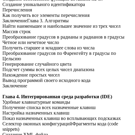
Создание уникального идентификатора
Перечисления
Как получить все элементы перечисления
ЗаключениеГлава 3. Алгоритмы
Найти наименьшее и наибольшее значение из трех чисел
Массив строк
Преобразование градусов в радианы и радианов в градусы
Четное или нечетное число
Получить старшее и младшее слова из числа
Преобразование градусов по Фаренгейту в градусы по
Цельсию
Генерирование случайного цвета
Подсчет суммы всех целых чисел диапазона
Нахождение простых чисел
Вывод программой своего исходного кода
Заключение
Глава 4. Интегрированная среда разработки (IDE)
Удобные клавиатурные команды
Получение списка всех назначенные клавиш
Настройка назначенных клавиш
Показ назначенных клавиш во всплывающих подсказках
Селектор оконных конфигурацийФрагменты кода (code
snippets)
Создание XML-файла