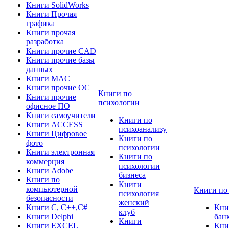
Книги SolidWorks
Книги Прочая
графика
Книги прочая
разработка
Книги прочие CAD
Книги прочие базы
данных
Книги MAC
Книги прочие ОС
Книги по
Книги прочие
психологии
офисное ПО
Книги самоучители
Книги по
Книги ACCESS
психоанализу
Книги Цифровое
Книги по
фото
психологии
Книги электронная
Книги по
коммерция
психологии
Книги Adobe
бизнеса
Книги по
Книги
компьютерной
Книги по
психология
безопасности
женский
Книги C, C++,С#
Кни
клуб
Книги Delphi
бан
Книги
Книги EXCEL
Кни