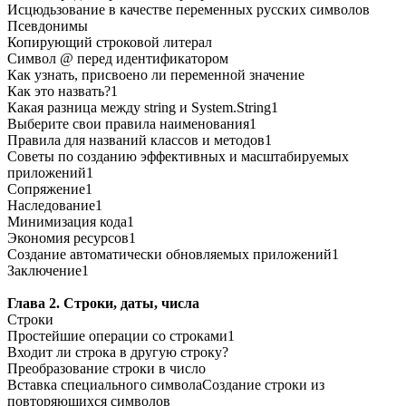
Исцюдьзование в качестве переменных русских символов
Псевдонимы
Копирующий строковой литерал
Символ @ перед идентификатором
Как узнать, присвоено ли переменной значение
Как это назвать?1
Какая разница между string и System.String1
Выберите свои правила наименования1
Правила для названий классов и методов1
Советы по созданию эффективных и масштабируемых
приложений1
Сопряжение1
Наследование1
Минимизация кода1
Экономия ресурсов1
Создание автоматически обновляемых приложений1
Заключение1
Глава 2. Строки, даты, числа
Строки
Простейшие операции со строками1
Входит ли строка в другую строку?
Преобразование строки в число
Вставка специального символаСоздание строки из
повторяющихся символов