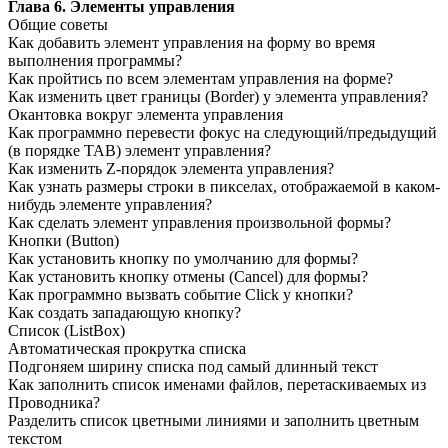
Глава 6. Элементы управления
Общие советы
Как добавить элемент управления на форму во время
выполнения программы?
Как пройтись по всем элементам управления на форме?
Как изменить цвет границы
(Border) у элемента управления?
Окантовка вокруг элемента управления
Как программно перевести фокус на следующий/предыдущий
(в порядке TAB) элемент управления?
Как изменить Z-порядок элемента управления?
Как узнать размеры строки в пикселах, отображаемой в каком-
нибудь элементе управления?
Как сделать элемент управления произвольной формы?
Кнопки
(Button)
Как установить кнопку по умолчанию для формы?
Как установить кнопку отмены
(Cancel) для формы?
Как программно вызвать событие
Click
у
кнопки?
Как создать западающую кнопку?
Список
(ListBox)
Автоматическая прокрутка списка
Подгоняем ширину списка под самый длинный текст
Как заполнить список именами файлов, перетаскиваемых из
Проводника?
Разделить список цветными линиями и заполнить цветным
текстом