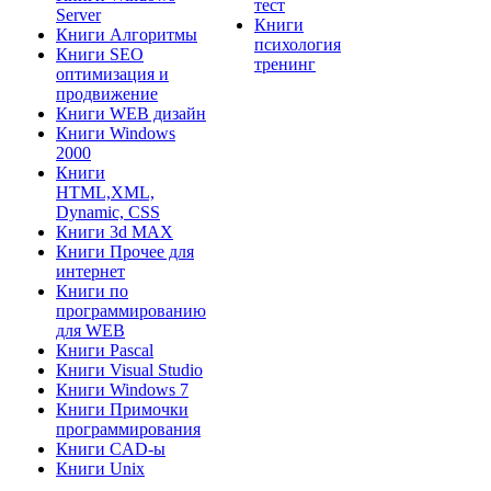
тест
Server
Книги
Книги Алгоритмы
психология
Книги SEO
тренинг
оптимизация и
продвижение
Книги WEB дизайн
Книги Windows
2000
Книги
HTML,XML,
Dynamic, CSS
Книги 3d MAX
Книги Прочее для
интернет
Книги по
программированию
для WEB
Книги Pascal
Книги Visual Studio
Книги Windows 7
Книги Примочки
программирования
Книги CAD-ы
Книги Unix