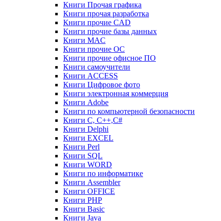
Книги Прочая графика
Книги прочая разработка
Книги прочие CAD
Книги прочие базы данных
Книги MAC
Книги прочие ОС
Книги прочие офисное ПО
Книги самоучители
Книги ACCESS
Книги Цифровое фото
Книги электронная коммерция
Книги Adobe
Книги по компьютерной безопасности
Книги C, C++,С#
Книги Delphi
Книги EXCEL
Книги Perl
Книги SQL
Книги WORD
Книги по информатике
Книги Assembler
Книги OFFICE
Книги PHP
Книги Basic
Книги Java