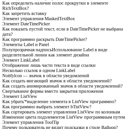
Как определить наличие полос прокрутки в элементе
RichTextBox?
Как запретить вставку
Элемент управления
MaskedTextBox
Элемент
DateTimePicker
Как показать пустой текст, если в
DateTimePicker не выбрана
дата?
Как программно раскрыть
DateTimePicker?
Элементы
Label и Panel
Полупрозрачная надписьИспользование
Label в виде
разделительной линии как элемент
дизайна
Элемент
LinkLabel
Отображение лишь части текста в виде ссылки
Несколько ссылок в одном
LinkLabel
Notifylcon —
значок в области уведомлений
Как создать мигающий значок в области уведомлений?
Как создать анимированный значок в области уведомлений?
Свертывание формы вместо закрытия приложения
Элемент
ListView
Как убрать'*выделение элемента в
ListView программно?
Как программно выбрать элемент
bTistView?
Как сортировать элемент управления
ListView по колонкам
Изменение цвета подэлементов
ListView программным путем
Элемент управления
ToolTip
Почему пользователь не видит подсказки в стиле Balloon?