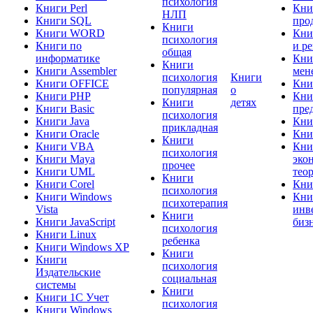
психология
Книги Perl
Кни
НЛП
Книги SQL
про
Книги
Книги WORD
Кни
психология
Книги по
и р
общая
информатике
Кни
Книги
Книги Assembler
мен
психология
Книги
Книги OFFICE
Кни
популярная
о
Книги PHP
Кни
Книги
детях
Книги Basic
пре
психология
Книги Java
Кни
прикладная
Книги Oracle
Кни
Книги
Книги VBA
Кни
психология
Книги Maya
эко
прочее
Книги UML
тео
Книги
Книги Corel
Кни
психология
Книги Windows
Кни
психотерапия
Vista
инв
Книги
Книги JavaScript
биз
психология
Книги Linux
ребенка
Книги Windows XP
Книги
Книги
психология
Издательские
социальная
системы
Книги
Книги 1C Учет
психология
Книги Windows