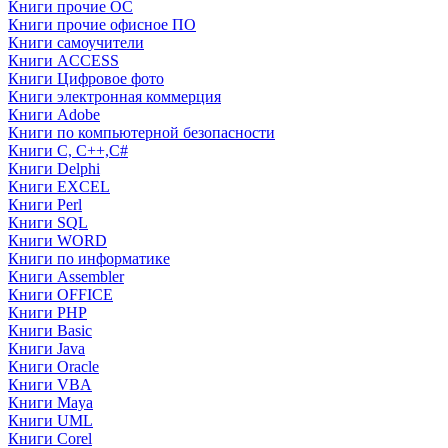
Книги прочие ОС
Книги прочие офисное ПО
Книги самоучители
Книги ACCESS
Книги Цифровое фото
Книги электронная коммерция
Книги Adobe
Книги по компьютерной безопасности
Книги C, C++,С#
Книги Delphi
Книги EXCEL
Книги Perl
Книги SQL
Книги WORD
Книги по информатике
Книги Assembler
Книги OFFICE
Книги PHP
Книги Basic
Книги Java
Книги Oracle
Книги VBA
Книги Maya
Книги UML
Книги Corel