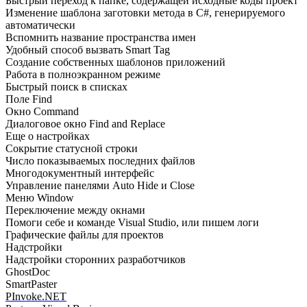
Быстрый переход к папке, содержащей исходные коды проект
Изменение шаблона заготовки метода в С#, генерируемого
автоматически
Вспомнить название пространства имен
Удобный способ вызвать Smart Tag
Создание собственных шаблонов приложений
Работа в полноэкранном режиме
Быстрый поиск в списках
Поле
Find
Окно
Command
Диалоговое окно
Find and Replace
Еще о настройках
Сокрытие статусной строки
Число показываемых последних файлов
Многодокументный интерфейс
Управление панелями Auto Hide и Close
Меню
Window
Переключение между окнами
Помоги себе и команде Visual Studio, или пишем логи
Графические файлы для проектов
Надстройки
Надстройки сторонних разработчиков
GhostDoc
SmartPaster
PInvoke.NET