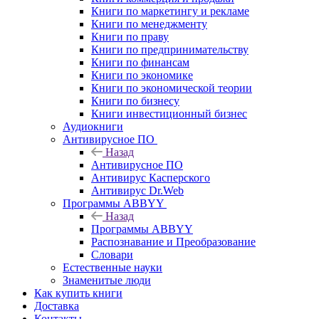
Книги по маркетингу и рекламе
Книги по менеджменту
Книги по праву
Книги по предпринимательству
Книги по финансам
Книги по экономике
Книги по экономической теории
Книги по бизнесу
Книги инвестиционный бизнес
Аудиокниги
Антивирусное ПО
Назад
Антивирусное ПО
Антивирус Касперского
Антивирус Dr.Web
Программы ABBYY
Назад
Программы ABBYY
Распознавание и Преобразование
Словари
Естественные науки
Знаменитые люди
Как купить книги
Доставка
Контакты