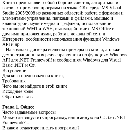
Книга представляет собой сборник советов, алгоритмов и
готовых приме­ров программ на языке С# в среде MS Visual
Studio 2005/2008 из различных областей: работа с формами и
элементами управления, папками и файлами, мышью и
клавиатурой, мультимедиа и графикой, использование
технологий WM1 и WSH, взаимодействие с MS Office и
другими приложениями, работа в локальной сети и
Интернете, особенности использования функций Windows
API и др.
На компакт-диске размещены примеры из книги, а также
демонстрацион­ная версия справочника по функциям Windows
API для .NET Framewoflf и со­общениям Windows для Visual
Basic .NET и C#.
Вступление
Для кого предназначена книга,
Требования
Чего вы не найдете в этой книге
Исходные коды
Обратная связь
Глава 1. Общее
Часто задаваемые вопросы
Можно ли запустить программу, написанную на С#, без .NET
Framework?...
В каком редакторе писать программы?