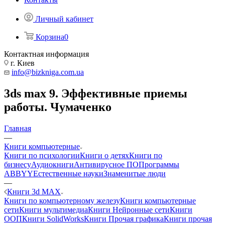
Личный кабинет
Корзина
0
Контактная информация
г. Киев
info@bizkniga.com.ua
3ds max 9. Эффективные приемы
работы. Чумаченко
Главная
—
Книги компьютерные
Книги по психологии
Книги о детях
Книги по
бизнесу
Аудиокниги
Антивирусное ПО
Программы
ABBYY
Естественные науки
Знаменитые люди
—
Книги 3d MAX
Книги по компьютерному железу
Книги компьютерные
сети
Книги мультимедиа
Книги Нейронные сети
Книги
ООП
Книги SolidWorks
Книги Прочая графика
Книги прочая