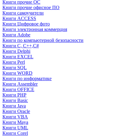
Книги прочие ОС
Книги прочие офисное ПО
Книги самоучители
Книги ACCESS
Книги Цифровое фото
Книги электронная коммерция
Книги Adobe
Книги по компьютерной безопасности
Книги C, C++,С#
Книги Delphi
Книги EXCEL
Книги Perl
Книги SQL
Книги WORD
Книги по информатике
Книги Assembler
Книги OFFICE
Книги PHP
Книги Basic
Книги Java
Книги Oracle
Книги VBA
Книги Maya
Книги UML
Книги Corel