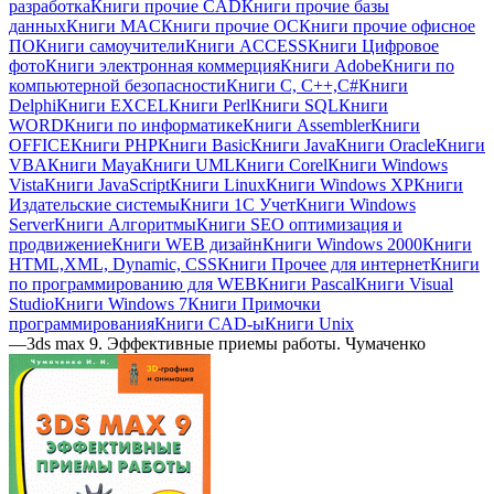
разработка
Книги прочие CAD
Книги прочие базы
данных
Книги MAC
Книги прочие ОС
Книги прочие офисное
ПО
Книги самоучители
Книги ACCESS
Книги Цифровое
фото
Книги электронная коммерция
Книги Adobe
Книги по
компьютерной безопасности
Книги C, C++,С#
Книги
Delphi
Книги EXCEL
Книги Perl
Книги SQL
Книги
WORD
Книги по информатике
Книги Assembler
Книги
OFFICE
Книги PHP
Книги Basic
Книги Java
Книги Oracle
Книги
VBA
Книги Maya
Книги UML
Книги Corel
Книги Windows
Vista
Книги JavaScript
Книги Linux
Книги Windows XP
Книги
Издательские системы
Книги 1C Учет
Книги Windows
Server
Книги Алгоритмы
Книги SEO оптимизация и
продвижение
Книги WEB дизайн
Книги Windows 2000
Книги
HTML,XML, Dynamic, CSS
Книги Прочее для интернет
Книги
по программированию для WEB
Книги Pascal
Книги Visual
Studio
Книги Windows 7
Книги Примочки
программирования
Книги CAD-ы
Книги Unix
—
3ds max 9. Эффективные приемы работы. Чумаченко