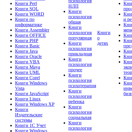
психология
Книги Perl
Кни
НЛП
Книги SQL
про
Книги
Книги WORD
Кни
психология
Книги по
и р
общая
информатике
Кни
Книги
Книги Assembler
мен
психология
Книги
Книги OFFICE
Кни
популярная
о
Книги PHP
Кни
Книги
детях
Книги Basic
пре
психология
Книги Java
Кни
прикладная
Книги Oracle
Кни
Книги
Книги VBA
Кни
психология
Книги Maya
эко
прочее
Книги UML
тео
Книги
Книги Corel
Кни
психология
Книги Windows
Кни
психотерапия
Vista
инв
Книги
Книги JavaScript
биз
психология
Книги Linux
ребенка
Книги Windows XP
Книги
Книги
психология
Издательские
социальная
системы
Книги
Книги 1C Учет
психология
Книги Windows