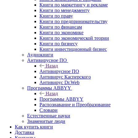
Книги по маркетингу и рекламе
Книги по менеджменту
Книги по праву
Книги по предпринимательству
Книги по финансам
Книги по экономике
Книги по экономической теории
Книги по бизнесу
Книги инвестиционный бизнес
Аудиокниги
Антивирусное ПО
Назад
Антивирусное ПО
Антивирус Касперского
Антивирус Dr.Web
Программы ABBYY
Назад
Программы ABBYY
Распознавание и Преобразование
Словари
Естественные науки
Знаменитые люди
Как купить книги
Доставка
Контакты