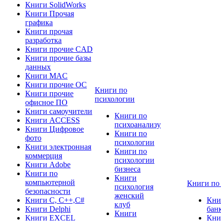
Книги SolidWorks
Книги Прочая
графика
Книги прочая
разработка
Книги прочие CAD
Книги прочие базы
данных
Книги MAC
Книги прочие ОС
Книги по
Книги прочие
психологии
офисное ПО
Книги самоучители
Книги по
Книги ACCESS
психоанализу
Книги Цифровое
Книги по
фото
психологии
Книги электронная
Книги по
коммерция
психологии
Книги Adobe
бизнеса
Книги по
Книги
компьютерной
Книги по
психология
безопасности
женский
Книги C, C++,С#
Кни
клуб
Книги Delphi
бан
Книги
Книги EXCEL
Кни