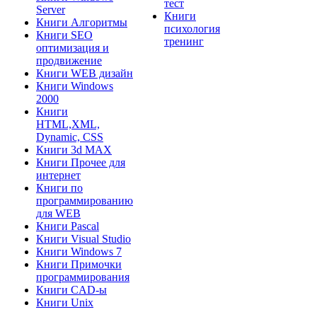
тест
Server
Книги
Книги Алгоритмы
психология
Книги SEO
тренинг
оптимизация и
продвижение
Книги WEB дизайн
Книги Windows
2000
Книги
HTML,XML,
Dynamic, CSS
Книги 3d MAX
Книги Прочее для
интернет
Книги по
программированию
для WEB
Книги Pascal
Книги Visual Studio
Книги Windows 7
Книги Примочки
программирования
Книги CAD-ы
Книги Unix