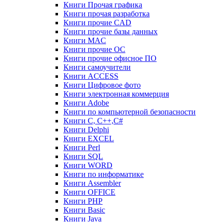
Книги Прочая графика
Книги прочая разработка
Книги прочие CAD
Книги прочие базы данных
Книги MAC
Книги прочие ОС
Книги прочие офисное ПО
Книги самоучители
Книги ACCESS
Книги Цифровое фото
Книги электронная коммерция
Книги Adobe
Книги по компьютерной безопасности
Книги C, C++,С#
Книги Delphi
Книги EXCEL
Книги Perl
Книги SQL
Книги WORD
Книги по информатике
Книги Assembler
Книги OFFICE
Книги PHP
Книги Basic
Книги Java