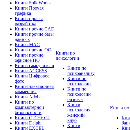
Книги SolidWorks
Книги Прочая
графика
Книги прочая
разработка
Книги прочие CAD
Книги прочие базы
данных
Книги MAC
Книги прочие ОС
Книги по
Книги прочие
психологии
офисное ПО
Книги самоучители
Книги по
Книги ACCESS
психоанализу
Книги Цифровое
Книги по
фото
психологии
Книги электронная
Книги по
коммерция
психологии
Книги Adobe
бизнеса
Книги по
Книги
компьютерной
Книги по
психология
безопасности
женский
Книги C, C++,С#
Кни
клуб
Книги Delphi
бан
Книги
Книги EXCEL
Кни