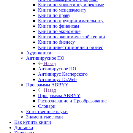
Книги по маркетингу и рекламе
Книги по менеджменту
Книги по праву
Книги по предпринимательству
Книги по финансам
Книги по экономике
Книги по экономической теории
Книги по бизнесу
Книги инвестиционный бизнес
Аудиокниги
Антивирусное ПО
Назад
Антивирусное ПО
Антивирус Касперского
Антивирус Dr.Web
Программы ABBYY
Назад
Программы ABBYY
Распознавание и Преобразование
Словари
Естественные науки
Знаменитые люди
Как купить книги
Доставка
Контакты