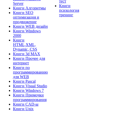
тест
Server
Книги
Книги Алгоритмы
психология
Книги SEO
тренинг
оптимизация и
продвижение
Книги WEB дизайн
Книги Windows
2000
Книги
HTML,XML,
Dynamic, CSS
Книги 3d MAX
Книги Прочее для
интернет
Книги по
программированию
для WEB
Книги Pascal
Книги Visual Studio
Книги Windows 7
Книги Примочки
программирования
Книги CAD-ы
Книги Unix