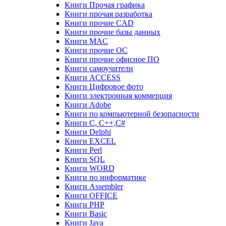
Книги Прочая графика
Книги прочая разработка
Книги прочие CAD
Книги прочие базы данных
Книги MAC
Книги прочие ОС
Книги прочие офисное ПО
Книги самоучители
Книги ACCESS
Книги Цифровое фото
Книги электронная коммерция
Книги Adobe
Книги по компьютерной безопасности
Книги C, C++,С#
Книги Delphi
Книги EXCEL
Книги Perl
Книги SQL
Книги WORD
Книги по информатике
Книги Assembler
Книги OFFICE
Книги PHP
Книги Basic
Книги Java