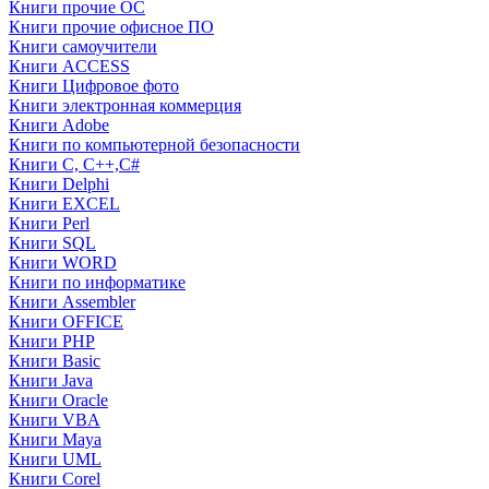
Книги прочие ОС
Книги прочие офисное ПО
Книги самоучители
Книги ACCESS
Книги Цифровое фото
Книги электронная коммерция
Книги Adobe
Книги по компьютерной безопасности
Книги C, C++,С#
Книги Delphi
Книги EXCEL
Книги Perl
Книги SQL
Книги WORD
Книги по информатике
Книги Assembler
Книги OFFICE
Книги PHP
Книги Basic
Книги Java
Книги Oracle
Книги VBA
Книги Maya
Книги UML
Книги Corel