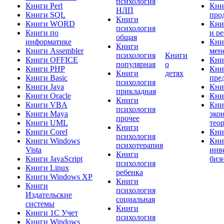
психология
Книги Perl
Кни
НЛП
Книги SQL
про
Книги
Книги WORD
Кни
психология
Книги по
и р
общая
информатике
Кни
Книги
Книги Assembler
мен
психология
Книги
Книги OFFICE
Кни
популярная
о
Книги PHP
Кни
Книги
детях
Книги Basic
пре
психология
Книги Java
Кни
прикладная
Книги Oracle
Кни
Книги
Книги VBA
Кни
психология
Книги Maya
эко
прочее
Книги UML
тео
Книги
Книги Corel
Кни
психология
Книги Windows
Кни
психотерапия
Vista
инв
Книги
Книги JavaScript
биз
психология
Книги Linux
ребенка
Книги Windows XP
Книги
Книги
психология
Издательские
социальная
системы
Книги
Книги 1C Учет
психология
Книги Windows