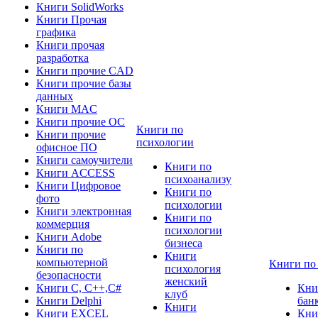
Книги SolidWorks
Книги Прочая
графика
Книги прочая
разработка
Книги прочие CAD
Книги прочие базы
данных
Книги MAC
Книги прочие ОС
Книги по
Книги прочие
психологии
офисное ПО
Книги самоучители
Книги по
Книги ACCESS
психоанализу
Книги Цифровое
Книги по
фото
психологии
Книги электронная
Книги по
коммерция
психологии
Книги Adobe
бизнеса
Книги по
Книги
компьютерной
Книги по
психология
безопасности
женский
Книги C, C++,С#
Кни
клуб
Книги Delphi
бан
Книги
Книги EXCEL
Кни