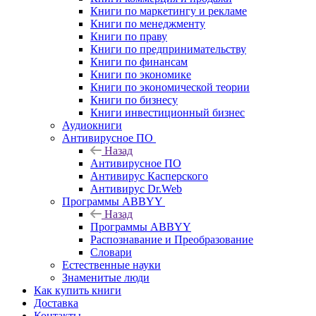
Книги по маркетингу и рекламе
Книги по менеджменту
Книги по праву
Книги по предпринимательству
Книги по финансам
Книги по экономике
Книги по экономической теории
Книги по бизнесу
Книги инвестиционный бизнес
Аудиокниги
Антивирусное ПО
Назад
Антивирусное ПО
Антивирус Касперского
Антивирус Dr.Web
Программы ABBYY
Назад
Программы ABBYY
Распознавание и Преобразование
Словари
Естественные науки
Знаменитые люди
Как купить книги
Доставка
Контакты