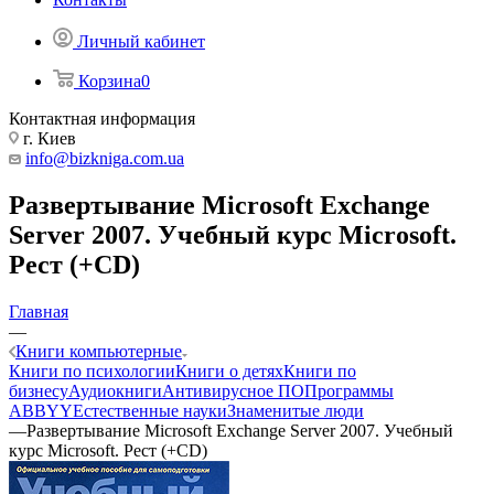
Личный кабинет
Корзина
0
Контактная информация
г. Киев
info@bizkniga.com.ua
Развертывание Microsoft Exchange
Server 2007. Учебный курс Microsoft.
Рест (+CD)
Главная
—
Книги компьютерные
Книги по психологии
Книги о детях
Книги по
бизнесу
Аудиокниги
Антивирусное ПО
Программы
ABBYY
Естественные науки
Знаменитые люди
—
Развертывание Microsoft Exchange Server 2007. Учебный
курс Microsoft. Рест (+CD)