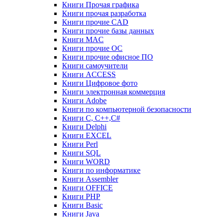
Книги Прочая графика
Книги прочая разработка
Книги прочие CAD
Книги прочие базы данных
Книги MAC
Книги прочие ОС
Книги прочие офисное ПО
Книги самоучители
Книги ACCESS
Книги Цифровое фото
Книги электронная коммерция
Книги Adobe
Книги по компьютерной безопасности
Книги C, C++,С#
Книги Delphi
Книги EXCEL
Книги Perl
Книги SQL
Книги WORD
Книги по информатике
Книги Assembler
Книги OFFICE
Книги PHP
Книги Basic
Книги Java