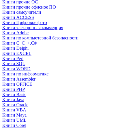
Книги прочие ОС
Книги прочие офисное ПО
Книги самоучители
Книги ACCESS
Книги Цифровое фото
Книги электронная коммерция
Книги Adobe
Книги по компьютерной безопасности
Книги C, C++,С#
Книги Delphi
Книги EXCEL
Книги Perl
Книги SQL
Книги WORD
Книги по информатике
Книги Assembler
Книги OFFICE
Книги PHP
Книги Basic
Книги Java
Книги Oracle
Книги VBA
Книги Maya
Книги UML
Книги Corel