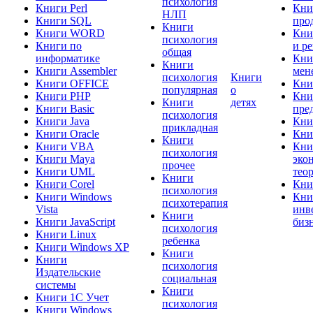
психология
Книги Perl
Кни
НЛП
Книги SQL
про
Книги
Книги WORD
Кни
психология
Книги по
и р
общая
информатике
Кни
Книги
Книги Assembler
мен
психология
Книги
Книги OFFICE
Кни
популярная
о
Книги PHP
Кни
Книги
детях
Книги Basic
пре
психология
Книги Java
Кни
прикладная
Книги Oracle
Кни
Книги
Книги VBA
Кни
психология
Книги Maya
эко
прочее
Книги UML
тео
Книги
Книги Corel
Кни
психология
Книги Windows
Кни
психотерапия
Vista
инв
Книги
Книги JavaScript
биз
психология
Книги Linux
ребенка
Книги Windows XP
Книги
Книги
психология
Издательские
социальная
системы
Книги
Книги 1C Учет
психология
Книги Windows