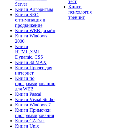
тест
Server
Книги
Книги Алгоритмы
психология
Книги SEO
тренинг
оптимизация и
продвижение
Книги WEB дизайн
Книги Windows
2000
Книги
HTML,XML,
Dynamic, CSS
Книги 3d MAX
Книги Прочее для
интернет
Книги по
программированию
для WEB
Книги Pascal
Книги Visual Studio
Книги Windows 7
Книги Примочки
программирования
Книги CAD-ы
Книги Unix