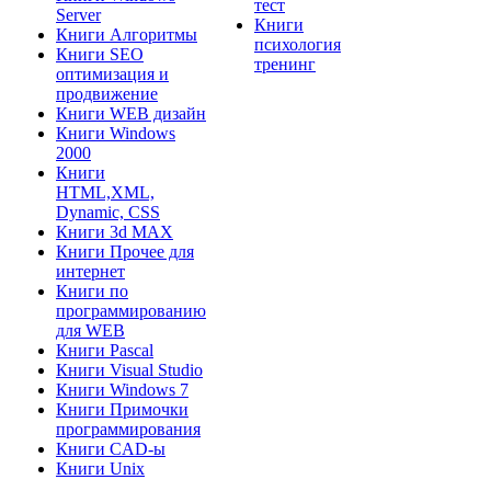
тест
Server
Книги
Книги Алгоритмы
психология
Книги SEO
тренинг
оптимизация и
продвижение
Книги WEB дизайн
Книги Windows
2000
Книги
HTML,XML,
Dynamic, CSS
Книги 3d MAX
Книги Прочее для
интернет
Книги по
программированию
для WEB
Книги Pascal
Книги Visual Studio
Книги Windows 7
Книги Примочки
программирования
Книги CAD-ы
Книги Unix