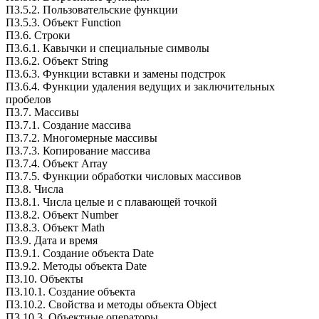
П3.5.2. Пользовательские функции
П3.5.3. Объект Function
П3.6. Строки
П3.6.1. Кавычки и специальные символы
П3.6.2. Объект String
П3.6.3. Функции вставки и замены подстрок
П3.6.4. Функции удаления ведущих и заключительных
пробелов
П3.7. Массивы
П3.7.1. Создание массива
П3.7.2. Многомерные массивы
П3.7.3. Копирование массива
П3.7.4. Объект Array
П3.7.5. Функции обработки числовых массивов
П3.8. Числа
П3.8.1. Числа целые и с плавающей точкой
П3.8.2. Объект Number
П3.8.3. Объект Math
П3.9. Дата и время
П3.9.1. Создание объекта Date
П3.9.2. Методы объекта Date
П3.10. Объекты
П3.10.1. Создание объекта
П3.10.2. Свойства и методы объекта Object
П3.10.3. Объектные операторы