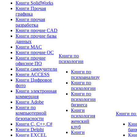
Книги SolidWorks
Книги Прочая
графика
Книги прочая
разработка
Книги прочие CAD
Книги прочие базы
данных
Книги MAC
Книги прочие ОС
Книги по
Книги прочие
психологии
офисное ПО
Книги самоучители
Книги по
Книги ACCESS
психоанализу
Книги Цифровое
Книги по
фото
психологии
Книги электронная
Книги по
коммерция
психологии
Книги Adobe
бизнеса
Книги по
Книги
компьютерной
Книги по
психология
безопасности
женский
Книги C, C++,С#
Кни
клуб
Книги Delphi
бан
Книги
Книги EXCEL
Кни