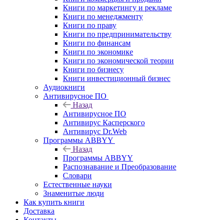
Книги по маркетингу и рекламе
Книги по менеджменту
Книги по праву
Книги по предпринимательству
Книги по финансам
Книги по экономике
Книги по экономической теории
Книги по бизнесу
Книги инвестиционный бизнес
Аудиокниги
Антивирусное ПО
Назад
Антивирусное ПО
Антивирус Касперского
Антивирус Dr.Web
Программы ABBYY
Назад
Программы ABBYY
Распознавание и Преобразование
Словари
Естественные науки
Знаменитые люди
Как купить книги
Доставка
Контакты