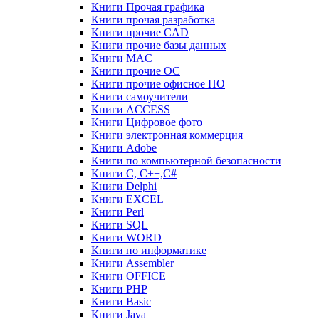
Книги Прочая графика
Книги прочая разработка
Книги прочие CAD
Книги прочие базы данных
Книги MAC
Книги прочие ОС
Книги прочие офисное ПО
Книги самоучители
Книги ACCESS
Книги Цифровое фото
Книги электронная коммерция
Книги Adobe
Книги по компьютерной безопасности
Книги C, C++,С#
Книги Delphi
Книги EXCEL
Книги Perl
Книги SQL
Книги WORD
Книги по информатике
Книги Assembler
Книги OFFICE
Книги PHP
Книги Basic
Книги Java