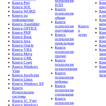
психология
Книги Perl
Кни
НЛП
Книги SQL
про
Книги
Книги WORD
Кни
психология
Книги по
и р
общая
информатике
Кни
Книги
Книги Assembler
мен
психология
Книги
Книги OFFICE
Кни
популярная
о
Книги PHP
Кни
Книги
детях
Книги Basic
пре
психология
Книги Java
Кни
прикладная
Книги Oracle
Кни
Книги
Книги VBA
Кни
психология
Книги Maya
эко
прочее
Книги UML
тео
Книги
Книги Corel
Кни
психология
Книги Windows
Кни
психотерапия
Vista
инв
Книги
Книги JavaScript
биз
психология
Книги Linux
ребенка
Книги Windows XP
Книги
Книги
психология
Издательские
социальная
системы
Книги
Книги 1C Учет
психология
Книги Windows