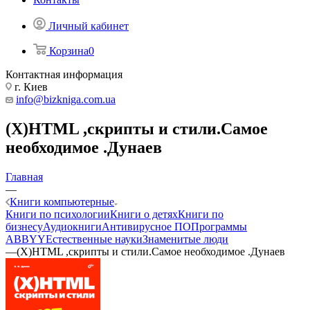
Личный кабинет
Корзина
0
Контактная информация
г. Киев
info@bizkniga.com.ua
(X)HTML ,скрипты и стили.Самое
необходимое .Дунаев
Главная
—
Книги компьютерные
Книги по психологии
Книги о детях
Книги по
бизнесу
Аудиокниги
Антивирусное ПО
Программы
ABBYY
Естественные науки
Знаменитые люди
—
(X)HTML ,скрипты и стили.Самое необходимое .Дунаев