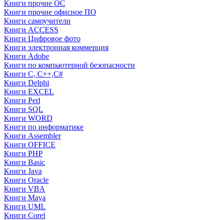
Книги прочие ОС
Книги прочие офисное ПО
Книги самоучители
Книги ACCESS
Книги Цифровое фото
Книги электронная коммерция
Книги Adobe
Книги по компьютерной безопасности
Книги C, C++,С#
Книги Delphi
Книги EXCEL
Книги Perl
Книги SQL
Книги WORD
Книги по информатике
Книги Assembler
Книги OFFICE
Книги PHP
Книги Basic
Книги Java
Книги Oracle
Книги VBA
Книги Maya
Книги UML
Книги Corel