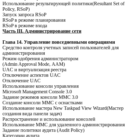
Использование результирующей политики(Resultant Set of
Policy, RSoP)
Запуск запроса RSoP
RSoP в режиме планирования
RSoP в режиме входа
Часть III. Администрирование сети
Глава 14. Управление повседневными операциями
Средство контроля учетных записей пользователей для
администрирования
Режим одобрения администратором
(Admin Approval Mode, ААМ)
UAC и виртуализация реестра
Отключение аспектов UAC
Отключение UAC
Использование консоли управления
Microsoft Management Console 3.0
Задание режимов консоли ММС 3.0
Создание консоли ММС с оснастками
Использование мастера New Taskpad View Wizard(Мастер
создания вида панели задач)
Распространение и использование консолей
Использование ММС для удаленного администрирования
Задание политики аудита (Audit Policy)
Категории аудита