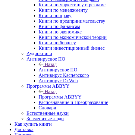
Книги по маркетингу и рекламе
Книги по менеджменту
Книги по праву
Книги по предпринимательству
Книги по финансам
Книги по экономике
Книги по экономической теории
Книги по бизнесу
Книги инвестиционный бизнес
Аудиокниги
Антивирусное ПО
Назад
Антивирусное ПО
Антивирус Касперского
Антивирус Dr.Web
Программы ABBYY
Назад
Программы ABBYY
Распознавание и Преобразование
Словари
Естественные науки
Знаменитые люди
Как купить книги
Доставка
Контакты