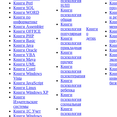
психология
Книги Perl
Кни
НЛП
Книги SQL
про
Книги
Книги WORD
Кни
психология
Книги по
и р
общая
информатике
Кни
Книги
Книги Assembler
мен
психология
Книги
Книги OFFICE
Кни
популярная
о
Книги PHP
Кни
Книги
детях
Книги Basic
пре
психология
Книги Java
Кни
прикладная
Книги Oracle
Кни
Книги
Книги VBA
Кни
психология
Книги Maya
эко
прочее
Книги UML
тео
Книги
Книги Corel
Кни
психология
Книги Windows
Кни
психотерапия
Vista
инв
Книги
Книги JavaScript
биз
психология
Книги Linux
ребенка
Книги Windows XP
Книги
Книги
психология
Издательские
социальная
системы
Книги
Книги 1C Учет
психология
Книги Windows