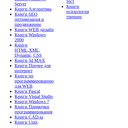
тест
Server
Книги
Книги Алгоритмы
психология
Книги SEO
тренинг
оптимизация и
продвижение
Книги WEB дизайн
Книги Windows
2000
Книги
HTML,XML,
Dynamic, CSS
Книги 3d MAX
Книги Прочее для
интернет
Книги по
программированию
для WEB
Книги Pascal
Книги Visual Studio
Книги Windows 7
Книги Примочки
программирования
Книги CAD-ы
Книги Unix