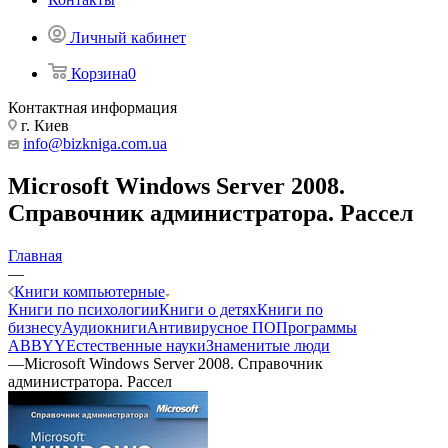
Личный кабинет
Корзина
0
Контактная информация
г. Киев
info@bizkniga.com.ua
Microsoft Windows Server 2008.
Справочник администратора. Рассел
Главная
—
Книги компьютерные
Книги по психологии
Книги о детях
Книги по
бизнесу
Аудиокниги
Антивирусное ПО
Программы
ABBYY
Естественные науки
Знаменитые люди
—
Microsoft Windows Server 2008. Справочник
администратора. Рассел