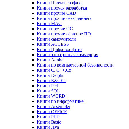
Книги Прочая графика
Книги прочая разработка
Книги прочие CAD
Книги прочие базы данных
Книги MAC
Книги прочие ОС
Книги прочие офисное ПО
Книги самоучители
Книги ACCESS
Книги Цифровое фото
Книги электронная коммерция
Книги Adobe
Книги по компьютерной безопасности
Книги C, C++,С#
Книги Delphi
Книги EXCEL
Книги Perl
Книги SQL
Книги WORD
Книги по информатике
Книги Assembler
Книги OFFICE
Книги PHP
Книги Basic
Книги Java