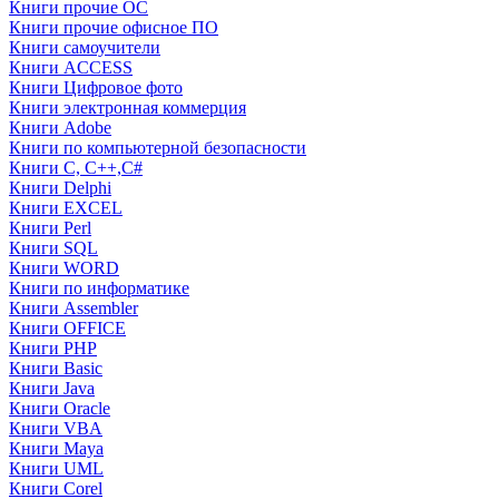
Книги прочие ОС
Книги прочие офисное ПО
Книги самоучители
Книги ACCESS
Книги Цифровое фото
Книги электронная коммерция
Книги Adobe
Книги по компьютерной безопасности
Книги C, C++,С#
Книги Delphi
Книги EXCEL
Книги Perl
Книги SQL
Книги WORD
Книги по информатике
Книги Assembler
Книги OFFICE
Книги PHP
Книги Basic
Книги Java
Книги Oracle
Книги VBA
Книги Maya
Книги UML
Книги Corel