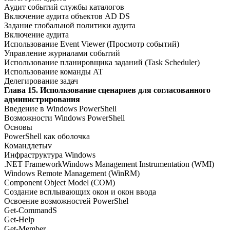
Аудит событий службы каталогов
Включение аудита объектов AD DS
Задание глобальной политики аудита
Включение аудита
Использование Event Viewer (Просмотр событий)
Управление журналами событий
Использование планировщика заданий (Task Scheduler)
Использование команды AT
Делегирование задач
Глава 15. Использование сценариев для согласованного
администрирования
Введение в Windows PowerShell
Возможности Windows PowerShell
Основы
PowerShell как оболочка
Командлетыv
Инфраструктура Windows
.NET FrameworkWindows Management Instrumentation (WMI)
Windows Remote Management (WinRM)
Component Object Model (COM)
Создание всплывающих окон и окон ввода
Освоение возможностей PowerShel
Get-CommandS
Get-Help
Get-Member