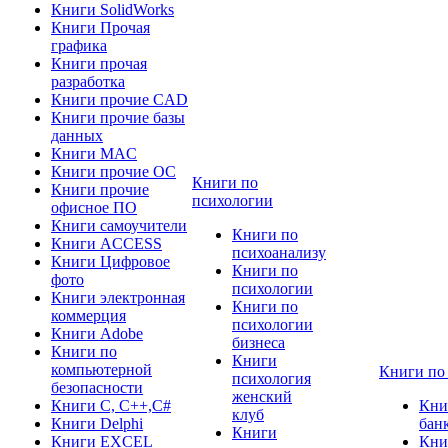
Книги SolidWorks
Книги Прочая
графика
Книги прочая
разработка
Книги прочие CAD
Книги прочие базы
данных
Книги MAC
Книги прочие ОС
Книги по
Книги прочие
психологии
офисное ПО
Книги самоучители
Книги по
Книги ACCESS
психоанализу
Книги Цифровое
Книги по
фото
психологии
Книги электронная
Книги по
коммерция
психологии
Книги Adobe
бизнеса
Книги по
Книги
компьютерной
Книги по
психология
безопасности
женский
Книги C, C++,С#
Кни
клуб
Книги Delphi
бан
Книги
Книги EXCEL
Кни